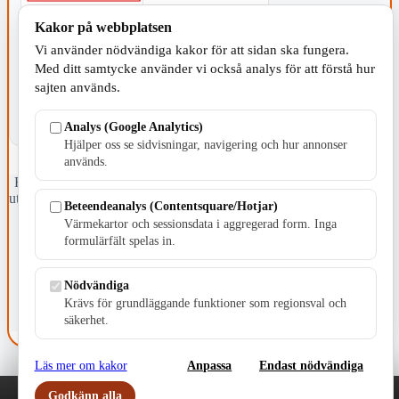
Kakor på webbplatsen
KOMMUNEN
Vi använder nödvändiga kakor för att sidan ska fungera.
Med ditt samtycke använder vi också analys för att förstå hur
sajten används.
Analys (Google Analytics)
Hjälper oss se sidvisningar, navigering och hur annonser
används.
Fristående webbtidningsföretag grundat 1991 som sedan 2002 ger
ut tidningen Skillingaryd.nu och 2010 lanserades Värnamo.nu. Från
Beteendeanalys (Contentsquare/Hotjar)
april 2026 omfattar Skillingaryd.nu tre kommuner: Gnosjö,
Värmekartor och sessionsdata i aggregerad form. Inga
Värnamo och Vaggeryds kommun.
formulärfält spelas in.
Kontakta oss
E-post: redaktionen@skillingaryd.nu
Nödvändiga
Postadress: Gisslaköp 1, 568 92 Skillingaryd
Krävs för grundläggande funktioner som regionsval och
säkerhet.
Kakinställningar
Läs mer om kakor
Anpassa
Endast nödvändiga
Godkänn alla