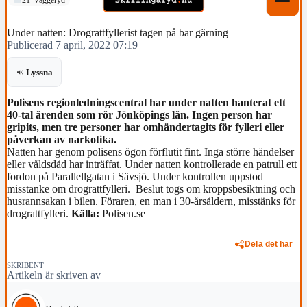
Under natten: Drograttfyllerist tagen på bar gärning
Publicerad 7 april, 2022 07:19
Lyssna
Polisens regionledningscentral har under natten hanterat ett
40-tal ärenden som rör Jönköpings län. Ingen person har
gripits, men tre personer har omhändertagits för fylleri eller
påverkan av narkotika.
Natten har genom polisens ögon förflutit fint. Inga större händelser
eller våldsdåd har inträffat. Under natten kontrollerade en patrull ett
fordon på Parallellgatan i Sävsjö. Under kontrollen uppstod
misstanke om drograttfylleri. Beslut togs om kroppsbesiktning och
husrannsakan i bilen. Föraren, en man i 30-årsåldern, misstänks för
drograttfylleri.
Källa:
Polisen.se
Dela det här
SKRIBENT
Artikeln är skriven av