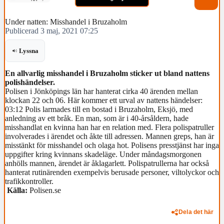
Under natten: Misshandel i Bruzaholm
Publicerad 3 maj, 2021 07:25
Lyssna
En allvarlig misshandel i Bruzaholm sticker ut bland nattens
polishändelser.
Polisen i Jönköpings län har hanterat cirka 40 ärenden mellan
klockan 22 och 06. Här kommer ett urval av nattens händelser:
03:12 Polis larmades till en bostad i Bruzaholm, Eksjö, med
anledning av ett bråk. En man, som är i 40-årsåldern, hade
misshandlat en kvinna han har en relation med. Flera polispatruller
involverades i ärendet och åkte till adressen. Mannen greps, han är
misstänkt för misshandel och olaga hot. Polisens presstjänst har inga
uppgifter kring kvinnans skadeläge. Under måndagsmorgonen
anhölls mannen, ärendet är åklagarlett. Polispatrullerna har också
hanterat rutinärenden exempelvis berusade personer, viltolyckor och
trafikkontroller.
Källa:
Polisen.se
Dela det här