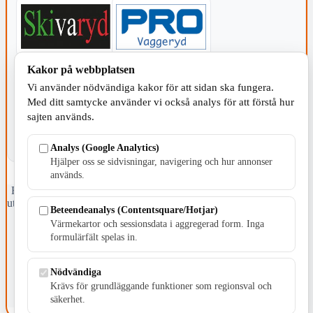
Kakor på webbplatsen
KOMMUNEN
Vi använder nödvändiga kakor för att sidan ska fungera.
Med ditt samtycke använder vi också analys för att förstå hur
sajten används.
Analys (Google Analytics)
Hjälper oss se sidvisningar, navigering och hur annonser
används.
Fristående webbtidningsföretag grundat 1991 som sedan 2002 ger
ut tidningen Skillingaryd.nu och 2010 lanserades Värnamo.nu. Från
Beteendeanalys (Contentsquare/Hotjar)
april 2026 omfattar Skillingaryd.nu tre kommuner: Gnosjö,
Värmekartor och sessionsdata i aggregerad form. Inga
Värnamo och Vaggeryds kommun.
formulärfält spelas in.
Kontakta oss
E-post: redaktionen@skillingaryd.nu
Nödvändiga
Postadress: Gisslaköp 1, 568 92 Skillingaryd
Krävs för grundläggande funktioner som regionsval och
säkerhet.
Kakinställningar