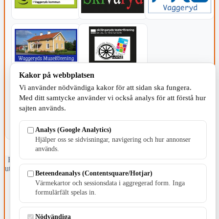
Kakor på webbplatsen
KOMMUNEN
Vi använder nödvändiga kakor för att sidan ska fungera.
Med ditt samtycke använder vi också analys för att förstå hur
sajten används.
Analys (Google Analytics)
Hjälper oss se sidvisningar, navigering och hur annonser
används.
Fristående webbtidningsföretag grundat 1991 som sedan 2002 ger
ut tidningen Skillingaryd.nu och 2010 lanserades Värnamo.nu. Från
Beteendeanalys (Contentsquare/Hotjar)
april 2026 omfattar Skillingaryd.nu tre kommuner: Gnosjö,
Värmekartor och sessionsdata i aggregerad form. Inga
Värnamo och Vaggeryds kommun.
formulärfält spelas in.
Kontakta oss
E-post: redaktionen@skillingaryd.nu
Nödvändiga