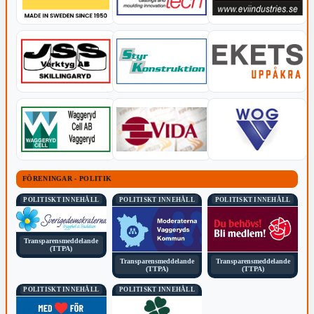
FÖRENINGAR - POLITIK
POLITISKT INNEHÅLL
POLITISKT INNEHÅLL
POLITISKT INNEHÅLL
Transparensmeddelande
(TTPA)
Transparensmeddelande
Transparensmeddelande
(TTPA)
(TTPA)
POLITISKT INNEHÅLL
POLITISKT INNEHÅLL