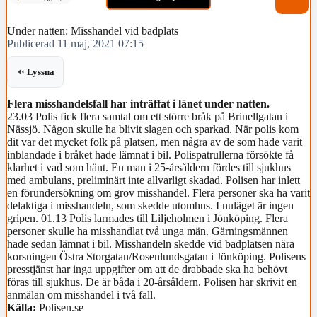
Under natten: Misshandel vid badplats
Publicerad 11 maj, 2021 07:15
Lyssna
Flera misshandelsfall har inträffat i länet under natten.
23.03 Polis fick flera samtal om ett större bråk på Brinellgatan i
Nässjö. Någon skulle ha blivit slagen och sparkad. När polis kom
dit var det mycket folk på platsen, men några av de som hade varit
inblandade i bråket hade lämnat i bil. Polispatrullerna försökte få
klarhet i vad som hänt. En man i 25-årsåldern fördes till sjukhus
med ambulans, preliminärt inte allvarligt skadad. Polisen har inlett
en förundersökning om grov misshandel. Flera personer ska ha varit
delaktiga i misshandeln, som skedde utomhus. I nuläget är ingen
gripen. 01.13 Polis larmades till Liljeholmen i Jönköping. Flera
personer skulle ha misshandlat två unga män. Gärningsmännen
hade sedan lämnat i bil. Misshandeln skedde vid badplatsen nära
korsningen Östra Storgatan/Rosenlundsgatan i Jönköping. Polisens
presstjänst har inga uppgifter om att de drabbade ska ha behövt
föras till sjukhus. De är båda i 20-årsåldern. Polisen har skrivit en
anmälan om misshandel i två fall.
Källa:
Polisen.se