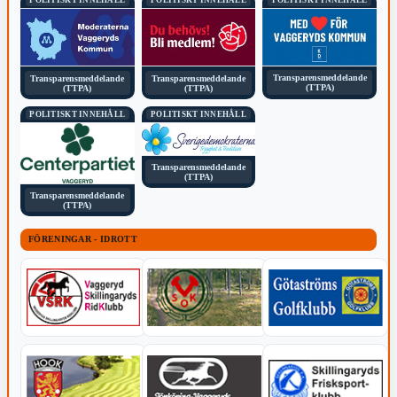
POLITISKT INNEHÅLL
POLITISKT INNEHÅLL
POLITISKT INNEHÅLL
Transparensmeddelande
Transparensmeddelande
Transparensmeddelande
(TTPA)
(TTPA)
(TTPA)
POLITISKT INNEHÅLL
POLITISKT INNEHÅLL
Transparensmeddelande
(TTPA)
Transparensmeddelande
(TTPA)
FÖRENINGAR - IDROTT