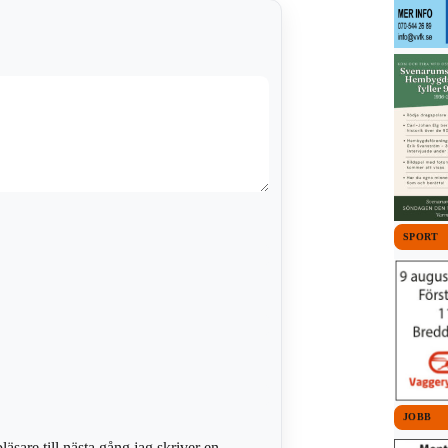
SPORT
JOBB
sare till nästa gång jag skriver en