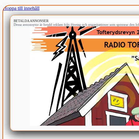
Hoppa till innehåll
BETALDA ANNONSER
Dessa annonsytor är betald reklam från företag och organisationer som sponsrar den lok