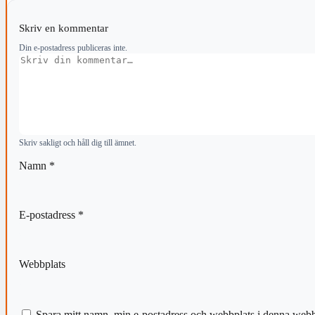
Skriv en kommentar
Din e-postadress publiceras inte.
Kommentar
Skriv sakligt och håll dig till ämnet.
Namn
*
E-postadress
*
Webbplats
Spara mitt namn, min e-postadress och webbplats i denna webblä