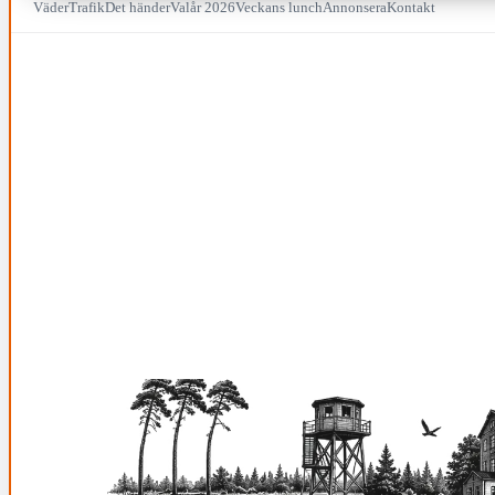
Väder
Trafik
Det händer
Valår 2026
Veckans lunch
Annonsera
Kontakt