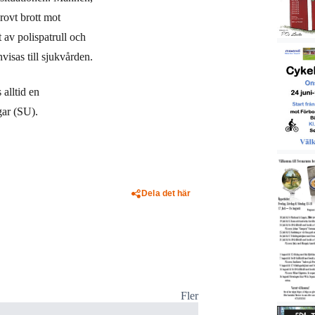
rovt brott mot
 av polispatrull och
visas till sjukvården.
alltid en
gar (SU).
Dela det här
Fler