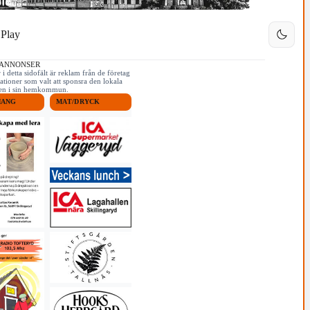
Play
 ANNONSER
i detta sidofält är reklam från de företag
ationer som valt att sponsra den lokala
iken i sin hemkommun.
MANG
MAT/DRYCK