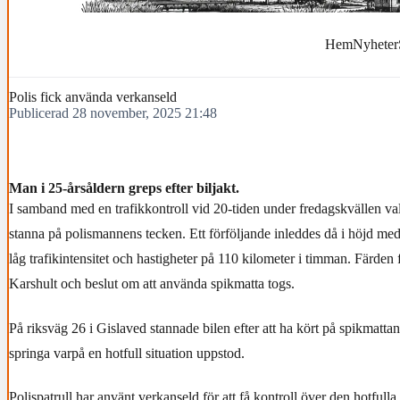
Hem
Nyheter
Polis fick använda verkanseld
Publicerad 28 november, 2025 21:48
Man i 25-årsåldern greps efter biljakt.
I samband med en trafikkontroll vid 20-tiden under fredagskvällen valde
stanna på polismannens tecken. Ett förföljande inleddes då i höjd me
låg trafikintensitet och hastigheter på 110 kilometer i timman. Färden f
Karshult och beslut om att använda spikmatta togs.
På riksväg 26 i Gislaved stannade bilen efter att ha kört på spikmattan
springa varpå en hotfull situation uppstod.
Polispatrull har använt verkanseld för att få kontroll över den hotfull