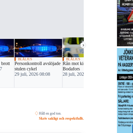
›
BLÅLJUS
BLÅLJUS
BLÅLJUS
 brott
Personkontroll avslöjade
Rån mot kiosk i
Bilist misst
07
stulen cykel
Bodafors
vårdslöshet 
29 juli, 2026 08:08
28 juli, 2026 17:30
drograttfylle
vinglig färd
27 juli, 20
♢
Håll en god ton.
Skriv sakligt och respektfullt.