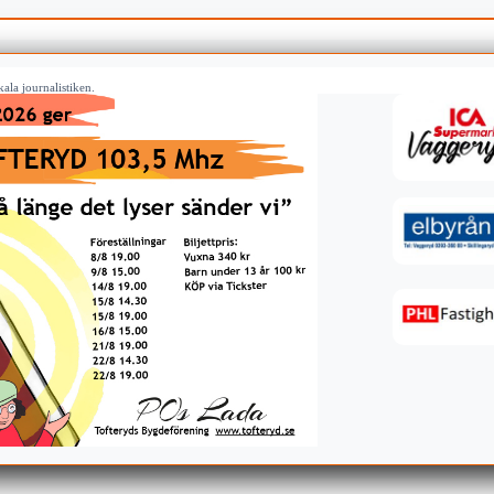
ala journalistiken.