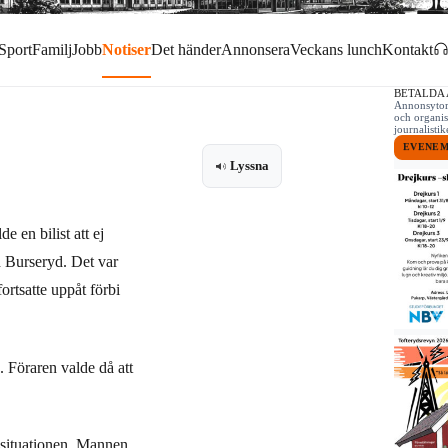
Sport
Familj
Jobb
Notiser
Det händer
Annonsera
Veckans lunch
Kontakt
BETALDA
Annonsytor 
och organis
journalist
EVENE
Lyssna
 en bilist att ej
d Burseryd. Det var
ortsatte uppåt förbi
. Föraren valde då att
a situationen. Mannen,