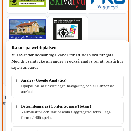
Kakor på webbplatsen
KOMMUNEN
Vi använder nödvändiga kakor för att sidan ska fungera.
Med ditt samtycke använder vi också analys för att förstå hur
sajten används.
Analys (Google Analytics)
Hjälper oss se sidvisningar, navigering och hur annonser
används.
Fristående webbtidningsföretag grundat 1991 som sedan 2002 ger
ut tidningen Skillingaryd.nu och 2010 lanserades Värnamo.nu. Från
Beteendeanalys (Contentsquare/Hotjar)
april 2026 omfattar Skillingaryd.nu tre kommuner: Gnosjö,
Värmekartor och sessionsdata i aggregerad form. Inga
Värnamo och Vaggeryds kommun.
formulärfält spelas in.
Kontakta oss
E-post: redaktionen@skillingaryd.nu