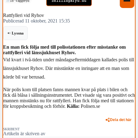
18°
Vaggeryd
Rattfylleri vid Ryhov
Publicerad 11 oktober, 2021 15:35
Lyssna
En man fick följa med till polisstationen efter misstanke om
rattfylleri vid länssjukhuset Ryhov.
Vid kvart i två-tiden under måndagseftermiddagen kallades polis till
länssjukhuset Ryhov. Där misstänkte en inringare att en man som
körde bil var berusad.
När polis kom till platsen fanns mannen kvar på plats i bilen och
fick då blåsa i sållningsinstrumentet. Det visade sig vara positivt och
mannen misstänks nu för rattfylleri. Han fick följa med till stationen
för kroppsbesiktning och förhör.
Källa:
Polisen.se
Dela det här
SKRIBENT
Artikeln är skriven av