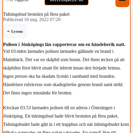
Tidningsbud bestulen på flera paket
Publicerad 10 maj, 2022 07:20
Lyssna
Polisen i Jönköpings län rapporterar om en händelserik natt.
Vid 03-tiden larmades polisen larmades gällande en brand i
Malmbäck. Det var en skåpbil som brann. Det finns tecken på att
skåpbilen först blivit utsatt för inbrott innan den började brinna.
Ingen person ska ha skadats fysiskt i samband med branden.
Händelsen rubriceras som skadegörelse genom brand samt stöld.
Det finns ingen misstänkt för brotten.
Klockan 03.53 larmades polisen till en adress i Österängen i
Jönköping. Ett tidningsbud hade blivit bestulen på flera paket.
Tidningsbudet hade gått in i ett trapphus och när tidningsbudet kom
tillbaka noterades att flera paket saknades. En patrull åkte till