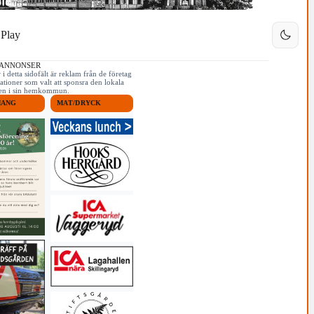
Play
 ANNONSER
i detta sidofält är reklam från de företag
ationer som valt att sponsra den lokala
iken i sin hemkommun.
MANG
MAT/DRYCK