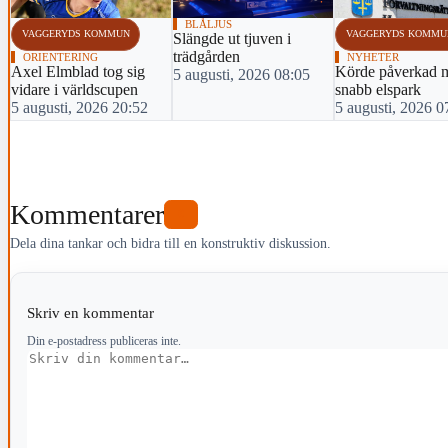
BLÅLJUS
VAGGERYDS KOMMUN
VAGGERYDS KOMMU
Slängde ut tjuven i
trädgården
ORIENTERING
NYHETER
Axel Elmblad tog sig
Körde påverkad 
5 augusti, 2026 08:05
vidare i världscupen
snabb elspark
5 augusti, 2026 20:52
5 augusti, 2026 0
Kommentarer
0
Dela dina tankar och bidra till en konstruktiv diskussion.
Skriv en kommentar
Din e-postadress publiceras inte.
Kommentar