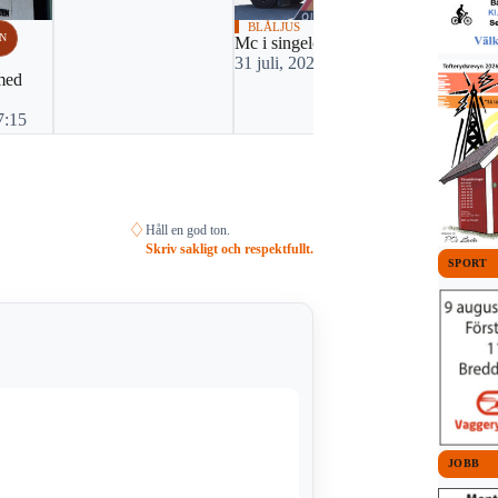
BLÅLJUS
BLÅLJUS
N
Mc i singelolycka
Bilist misst
31 juli, 2026 16:41
vårdslöshet 
med
drograttfylle
vinglig färd
7:15
27 juli, 20
♢
Håll en god ton.
Skriv sakligt och respektfullt.
SPORT
JOBB