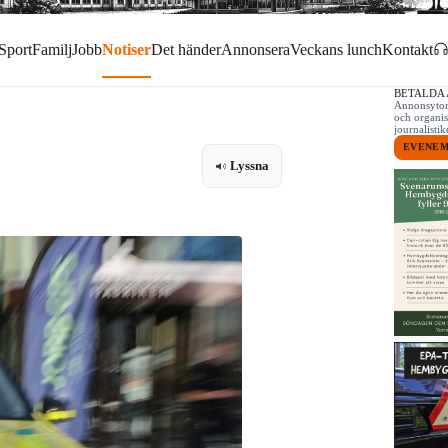
Sport
Familj
Jobb
Notiser
Det händer
Annonsera
Veckans lunch
Kontakt
BETALDA
Annonsytor 
och organis
journalist
EVENE
Lyssna