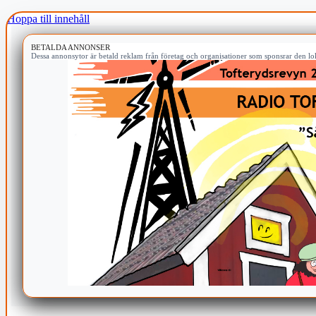
Hoppa till innehåll
BETALDA ANNONSER
Dessa annonsytor är betald reklam från företag och organisationer som sponsrar den lok