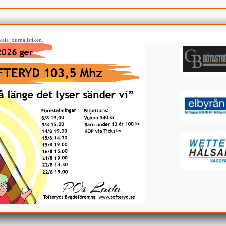
ala journalistiken.