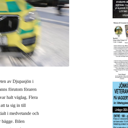
eten av Djupasjön i
anns förutom föraren
var halt väglag. Flera
t ta sig in till
tialt i medvetande och
r bägge. Bilen