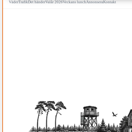
Väder
Trafik
Det händer
Valår 2026
Veckans lunch
Annonsera
Kontakt