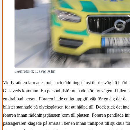
Genrebild: David Alin
Vid fyratiden larmades polis och räddningstjänst till riksväg 26 i närh
Gislaveds kommun. En personbilsförare hade kört av vägen. I bilen f
en drabbad person. Föraren hade enligt uppgift väjt för en älg där det 
bilister stannade på olycksplatsen för att hjälpa till. Dock gick det inte at
föraren innan räddningstjänsten kom till platsen. Föraren pendlade ini
passageraren klagade på smärta i benen innan transport till sjukhus fö