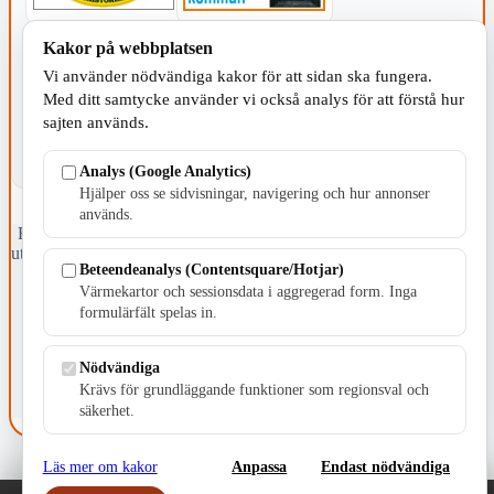
Kakor på webbplatsen
KOMMUNEN
Vi använder nödvändiga kakor för att sidan ska fungera.
Med ditt samtycke använder vi också analys för att förstå hur
sajten används.
Analys (Google Analytics)
Hjälper oss se sidvisningar, navigering och hur annonser
används.
Fristående webbtidningsföretag grundat 1991 som sedan 2002 ger
ut tidningen Skillingaryd.nu och 2010 lanserades Värnamo.nu. Från
Beteendeanalys (Contentsquare/Hotjar)
april 2026 omfattar Skillingaryd.nu tre kommuner: Gnosjö,
Värmekartor och sessionsdata i aggregerad form. Inga
Värnamo och Vaggeryds kommun.
formulärfält spelas in.
Kontakta oss
E-post: redaktionen@skillingaryd.nu
Nödvändiga
Postadress: Gisslaköp 1, 568 92 Skillingaryd
Krävs för grundläggande funktioner som regionsval och
Kakinställningar
säkerhet.
Läs mer om kakor
Anpassa
Endast nödvändiga