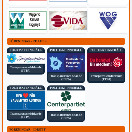
FÖRENINGAR - POLITIK
POLITISKT INNEHÅLL
POLITISKT INNEHÅLL
POLITISKT INNEHÅLL
Transparensmeddelande
(TTPA)
Transparensmeddelande
Transparensmeddelande
(TTPA)
(TTPA)
POLITISKT INNEHÅLL
POLITISKT INNEHÅLL
Transparensmeddelande
Transparensmeddelande
(TTPA)
(TTPA)
FÖRENINGAR - IDROTT