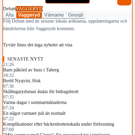
Debatt
VAGGERYD
Alla
Vaggeryd
Värnamo
Gnosjö
Följ Debatt med de senaste lokala artiklarna, uppdateringarna och
händelserna från Vaggeryds kommun.
Tyvärr finns det inga nyheter att visa
SENASTE NYTT
21:26
Barn påkörd av buss i Taberg
18:32
Bertil Nyqvist, Hok
07:36
Skillingarydsman åtalas för bidragsbrott
07:35
Varma dagar i sommarmånaderna
07:34
En något varmare juli än normalt
07:22
Komplikationer efter bäckenbottenskada under förlossning
07:00
"Min sommar med Glenn": En engagerad tur i terrängen