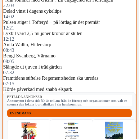
22:03
Delad vinst i dagens cykeltips
14:02
Pulsen stiger i Tofteryd – på lördag är det premiär
12:21
Lyxbil värd 2,5 miljoner kronor är stulen
12:12
Anita Wallin, Hillerstorp
08:43
Bengt Svanberg, Värnamo
08:05
Slängde ut tjuven i trädgården
07:32
Framtidens stiftelse Regementsheden ska utredas
07:15
Körde påverkad med snabb elspark
BETALDA ANNONSER
Annonsytor i detta sidofält är reklam från de företag och organisationer som valt att
sponsra den lokala journalistiken i sin hemkommun.
EVENEMANG