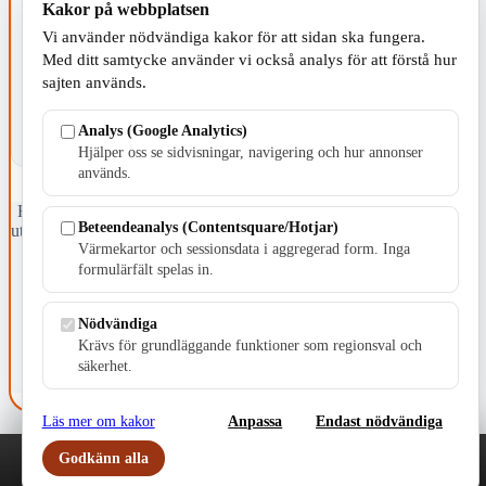
Kakor på webbplatsen
KOMMUNEN
Vi använder nödvändiga kakor för att sidan ska fungera.
Med ditt samtycke använder vi också analys för att förstå hur
sajten används.
Analys (Google Analytics)
Hjälper oss se sidvisningar, navigering och hur annonser
används.
Fristående webbtidningsföretag grundat 1991 som sedan 2002 ger
Beteendeanalys (Contentsquare/Hotjar)
ut tidningen Skillingaryd.nu och 2010 lanserades Värnamo.nu. Från
Värmekartor och sessionsdata i aggregerad form. Inga
april 2026 omfattar Skillingaryd.nu tre kommuner: Gnosjö,
Värnamo och Vaggeryds kommun.
formulärfält spelas in.
Kontakta oss
Nödvändiga
E-post: redaktionen@skillingaryd.nu
Postadress: Gisslaköp 1, 568 92 Skillingaryd
Krävs för grundläggande funktioner som regionsval och
säkerhet.
Kakinställningar
Läs mer om kakor
Anpassa
Endast nödvändiga
Godkänn alla
Play
Nyheter
Sport
Familj
Meny