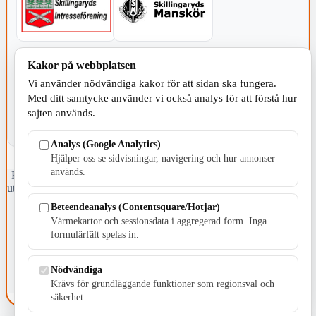
KOMMUNEN
Kakor på webbplatsen
Vi använder nödvändiga kakor för att sidan ska fungera.
Med ditt samtycke använder vi också analys för att förstå hur
sajten används.
Analys (Google Analytics)
Hjälper oss se sidvisningar, navigering och hur annonser
används.
Fristående webbtidningsföretag grundat 1991 som sedan 2002 ger
ut tidningen Skillingaryd.nu och 2010 lanserades Värnamo.nu. Från
april 2026 omfattar Skillingaryd.nu tre kommuner: Gnosjö,
Beteendeanalys (Contentsquare/Hotjar)
Värnamo och Vaggeryds kommun.
Värmekartor och sessionsdata i aggregerad form. Inga
formulärfält spelas in.
Kontakta oss
E-post: redaktionen@skillingaryd.nu
Postadress: Gisslaköp 1, 568 92 Skillingaryd
Nödvändiga
Krävs för grundläggande funktioner som regionsval och
Kakinställningar
säkerhet.