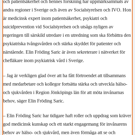
och patientsäkerhet och hennes forskning har uppmärksammats av
andra regioner i Sverige och även av Socialstyrelsen och IVO. Hon
är medicinsk expert inom patientsäkerhet, psykiatri och
suicidprevention vid Socialstyrelsen och utsågs nyligen av
regeringen till särskild utredare i en utredning som ska förbättra den
psykiatriska tvångsvården och stärka skyddet för patienter och
närstående. Elin Fröding Saric är även sekreterare i nätverket för
chefläkare inom psykiatrisk vård i Sverige.
– Jag är verkligen glad över att ha fått förtroendet att tillsammans
med medarbetare och kollegor fortsätta stärka och utveckla hälso-
och sjukvården i Region Jönköpings län för att möta invånarnas
behov, säger Elin Fröding Saric.
– Elin Fröding Saric har tidigare haft roller och uppdrag som kräver
god medicinsk kunskap och ett starkt engagemang för invånarens
behov av hälso- och sjukvård, men även förmåga att se och