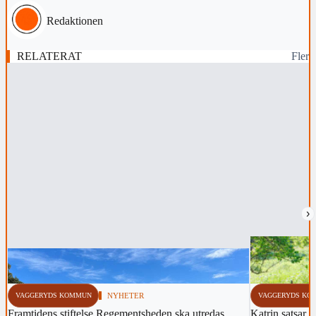
Redaktionen
RELATERAT
Fler
›
VAGGERYDS KOMMUN
NYHETER
VAGGERYDS KO
Framtidens stiftelse Regementsheden ska utredas
Katrin satsar p