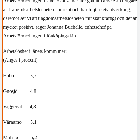
Arbetsförmedlingen i länet ökat så har fler gått ut i arbete än tidigare
år. Långtidsarbetslösheten har ökat och har följt rikets utveckling,
däremot ser vi att ungdomsarbetslösheten minskat kraftigt och det är
mycket positivt, säger Johanna Buchalle, enhetschef på
Arbetsförmedlingen i Jönköpings län.
Arbetslöshet i länets kommuner:
(Anges i procent)
Habo 3,7
Gnosjö 4,8
Vaggeryd 4,8
Värnamo 5,1
Mullsjö 5,2