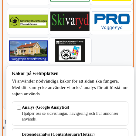
KOMMUNEN
Kakor på webbplatsen
Vi använder nödvändiga kakor för att sidan ska fungera.
Med ditt samtycke använder vi också analys för att förstå hur
sajten används.
Analys (Google Analytics)
Hjälper oss se sidvisningar, navigering och hur annonser
används.
Fristående webbtidningsföretag grundat 1991 som sedan 2002 ger
ut tidningen Skillingaryd.nu och 2010 lanserades Värnamo.nu. Från
april 2026 omfattar Skillingaryd.nu tre kommuner: Gnosjö,
Beteendeanalys (Contentsquare/Hotjar)