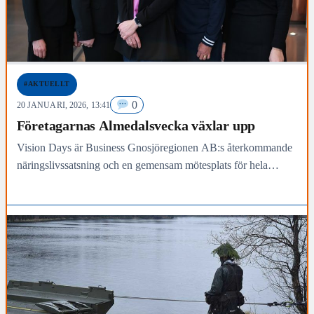
#AKTUELLT
0
20 JANUARI, 2026, 13:41
Företagarnas Almedalsvecka växlar upp
Vision Days är Business Gnosjöregionen AB:s återkommande
näringslivssatsning och en gemensam mötesplats för hela
regionens företag och organisationer. Syftet är tydligt: att stärka
näringslivet i…