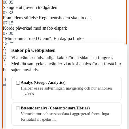
08:05
Slängde ut tjuven i trädgården
07:32
Framtidens stiftelse Regementsheden ska utredas
07:15
Körde påverkad med snabb elspark
07:00
"Min sommar med Glenn": En dag på bruket
18:29
Ankungar på E4
Kakor på webbplatsen
15:42
Vi använder nödvändiga kakor för att sidan ska fungera.
Varg som sköts i fårhagen har identifierats
Med ditt samtycke använder vi också analys för att förstå hur
14:02
Person försvunnen vid sjön Fängen – avliden
sajten används.
Fristående webbtidningsföretag grundat 1991 som sedan 2002 ger
Analys (Google Analytics)
ut tidningen Skillingaryd.nu och 2010 lanserades Värnamo.nu. Från
Hjälper oss se sidvisningar, navigering och hur annonser
april 2026 omfattar Skillingaryd.nu tre kommuner: Gnosjö,
används.
Värnamo och Vaggeryds kommun.
Kontakta oss
Beteendeanalys (Contentsquare/Hotjar)
E-post: redaktionen@skillingaryd.nu
Värmekartor och sessionsdata i aggregerad form. Inga
Postadress: Gisslaköp 1, 568 92 Skillingaryd
formulärfält spelas in.
Kakinställningar