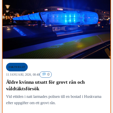
#AKTUELLT
0
11 JANUARI, 2026, 08:40
Äldre kvinna utsatt för grovt rån och
våldtäktsförsök
Vid ettiden i natt larmades polisen till en bostad i Huskvarna
efter uppgifter om ett grovt rån.