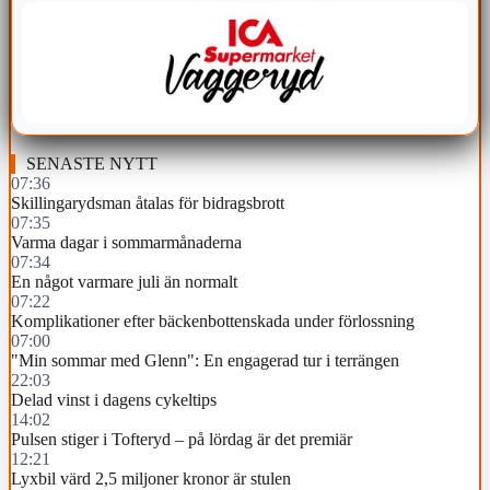
SENASTE NYTT
07:36
Skillingarydsman åtalas för bidragsbrott
07:35
Varma dagar i sommarmånaderna
07:34
En något varmare juli än normalt
07:22
Komplikationer efter bäckenbottenskada under förlossning
07:00
"Min sommar med Glenn": En engagerad tur i terrängen
22:03
Delad vinst i dagens cykeltips
14:02
Pulsen stiger i Tofteryd – på lördag är det premiär
12:21
Lyxbil värd 2,5 miljoner kronor är stulen