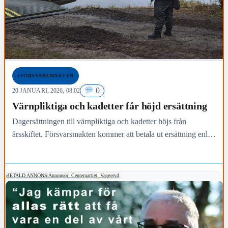
#FÖRSVARSMAKTEN
0
20 JANUARI, 2026, 08:02
Värnpliktiga och kadetter får höjd ersättning
Dagersättningen till värnpliktiga och kadetter höjs från
årsskiftet. Försvarsmakten kommer att betala ut ersättning enligt
de nya nivåerna – men det sker som tidigast på…
BETALD ANNONS
|
Annonsör: Centerpartiet, Vaggeryd