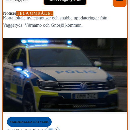
Notiser
HELA OMRÅDET
Korta lokala nyhetsnotiser och snabba uppdateringar från
Vaggeryds, Värnamo och Gnosjö kommun.
#KRIMINELLA NÄTVERK