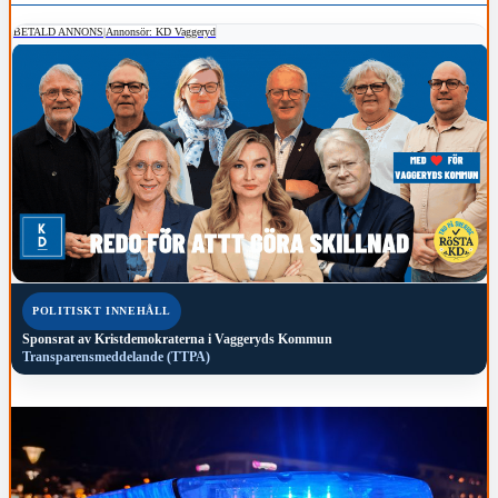
BETALD ANNONS
|
Annonsör: KD Vaggeryd
POLITISKT INNEHÅLL
Sponsrat av
Kristdemokraterna i Vaggeryds Kommun
Transparensmeddelande (TTPA)