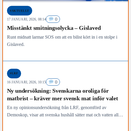
#AKTUELLT
0
17 JANUARI, 2026, 08:14
Misstänkt smitningsolycka – Gislaved
Runt midnatt larmar SOS om att en bilist kört in i en stolpe i
Gislaved.
#LRF
0
16 JANUARI, 2026, 10:15
Ny undersökning: Svenskarna oroliga för
matbrist – kräver mer svensk mat inför valet
En ny opinionsundersökning från LRF, genomförd av
Demoskop, visar att svenska hushåll sätter mat och vatten allra
högst när det gäller beredskap – samtidigt som…