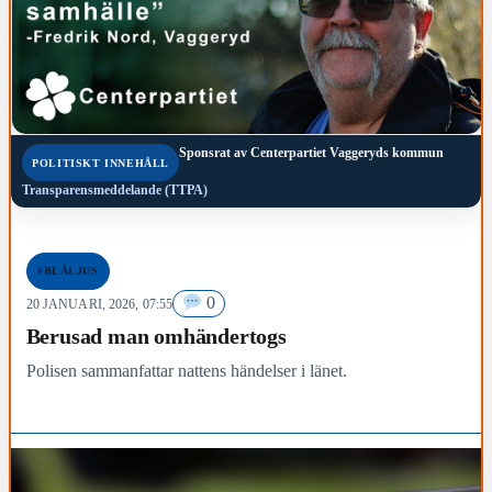
Sponsrat av
Centerpartiet Vaggeryds kommun
POLITISKT INNEHÅLL
Transparensmeddelande (TTPA)
#BLÅLJUS
0
20 JANUARI, 2026, 07:55
Berusad man omhändertogs
Polisen sammanfattar nattens händelser i länet.