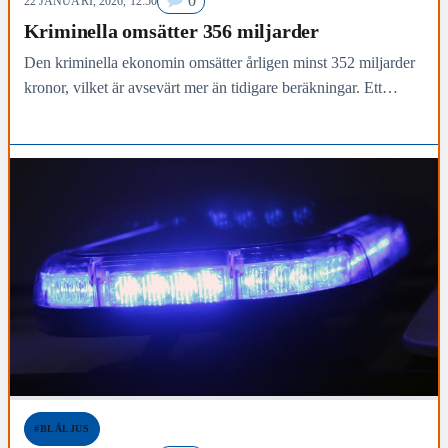
0
22 JANUARI, 2026, 12:50
Kriminella omsätter 356 miljarder
Den kriminella ekonomin omsätter årligen minst 352 miljarder
kronor, vilket är avsevärt mer än tidigare beräkningar. Ett
nyinrättat samhällsråd startas nu för att mobilisera arbetet…
#BLÅLJUS