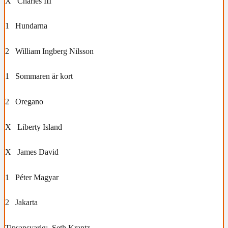
X Charles III
1 Hundarna
2 William Ingberg Nilsson
1 Sommaren är kort
2 Oregano
X Liberty Island
X James David
1 Péter Magyar
2 Jakarta
Tipsansvarig: Seth Krantz