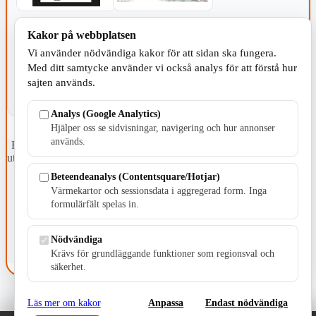
KOMMUNEN
Kakor på webbplatsen
Vi använder nödvändiga kakor för att sidan ska fungera.
Med ditt samtycke använder vi också analys för att förstå hur
sajten används.
Analys (Google Analytics)
Hjälper oss se sidvisningar, navigering och hur annonser
används.
Fristående webbtidningsföretag grundat 1991 som sedan 2002 ger
ut tidningen Skillingaryd.nu och 2010 lanserades Värnamo.nu. Från
april 2026 omfattar Skillingaryd.nu tre kommuner: Gnosjö,
Beteendeanalys (Contentsquare/Hotjar)
Värnamo och Vaggeryds kommun.
Värmekartor och sessionsdata i aggregerad form. Inga
formulärfält spelas in.
Kontakta oss
E-post: redaktionen@skillingaryd.nu
Postadress: Gisslaköp 1, 568 92 Skillingaryd
Nödvändiga
Krävs för grundläggande funktioner som regionsval och
Kakinställningar
säkerhet.
Läs mer om kakor
Anpassa
Endast nödvändiga