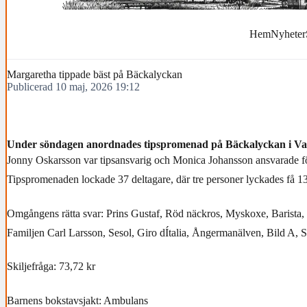
Hem
Nyheter
Margaretha tippade bäst på Bäckalyckan
Publicerad 10 maj, 2026 19:12
Under söndagen anordnades tipspromenad på Bäckalyckan i Va
Jonny Oskarsson var tipsansvarig och Monica Johansson ansvarade fö
Tipspromenaden lockade 37 deltagare, där tre personer lyckades få 13 
Omgångens rätta svar: Prins Gustaf, Röd näckros, Myskoxe, Barista, 
Familjen Carl Larsson, Sesol, Giro dÍtalia, Ångermanälven, Bild A, 
Skiljefråga: 73,72 kr
Barnens bokstavsjakt: Ambulans