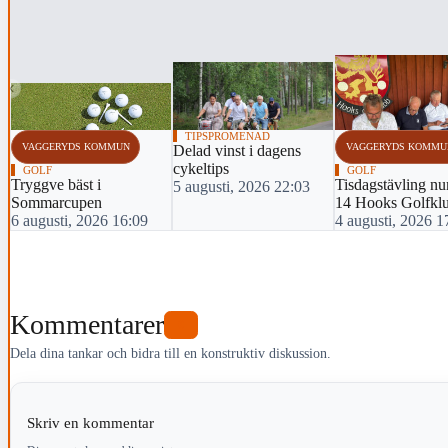
‹
TIPSPROMENAD
VAGGERYDS KOMMUN
VAGGERYDS KOMMU
Delad vinst i dagens
cykeltips
GOLF
GOLF
Tryggve bäst i
Tisdagstävling n
5 augusti, 2026 22:03
Sommarcupen
14 Hooks Golfkl
6 augusti, 2026 16:09
4 augusti, 2026 1
Kommentarer
0
Dela dina tankar och bidra till en konstruktiv diskussion.
Skriv en kommentar