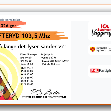
ala journalistiken.