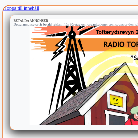
Hoppa till innehåll
BETALDA ANNONSER
Dessa annonsytor är betald reklam från företag och organisationer som sponsrar den lok