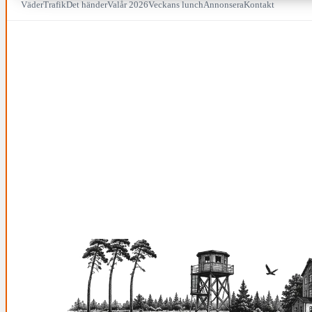
Väder
Trafik
Det händer
Valår 2026
Veckans lunch
Annonsera
Kontakt