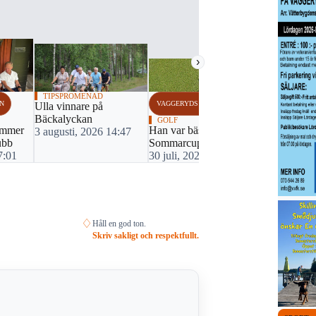
›
TIPSPROMENAD
N
VAGGERYDS KOMMUN
VAGGERYDS
Ulla vinnare på
Bäckalyckan
GOLF
GOLF
ummer
Han var bäst i
Tre i topp 
3 augusti, 2026 14:47
ubb
Sommarcupen
sommarcup
7:01
30 juli, 2026 16:38
23 juli, 20
♢
Håll en god ton.
Skriv sakligt och respektfullt.