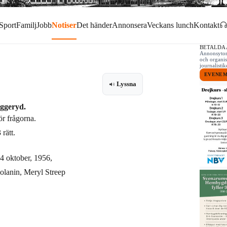
Sport
Familj
Jobb
Notiser
Det händer
Annonsera
Veckans lunch
Kontakt
BETALDA
Annonsytor 
och organis
journalist
EVENE
Lyssna
ggeryd.
r frågorna.
rätt.
4 oktober, 1956,
Solanin, Meryl Streep