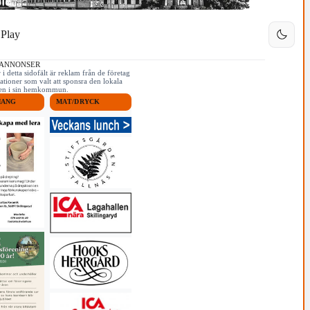
Play
 ANNONSER
i detta sidofält är reklam från de företag
ationer som valt att sponsra den lokala
iken i sin hemkommun.
MANG
MAT/DRYCK