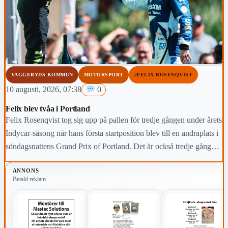
VAGGERYDS KOMMUN
MOTORSPORT
#FELIX ROSENQVIST
10 augusti, 2026, 07:38
0
Felix blev tvåa i Portland
Felix Rosenqvist tog sig upp på pallen för tredje gången under årets
Indycar-säsong när hans första startposition blev till en andraplats i
söndagsnattens Grand Prix of Portland. Det är också tredje gången
i karriären som Värnamoföraren slutar tvåa i deltävlingen i Oregon.
ANNONS
Betald reklam