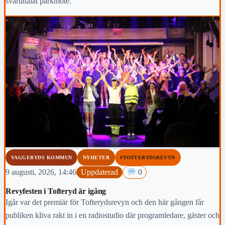
svåruttalat parkmöte.
VAGGERYDS KOMMUN
NYHETER
#TOFTERYDSREVYN
9 augusti, 2026, 14:46
Uppdaterad
0
Revyfesten i Tofteryd är igång
Igår var det premiär för Tofterydsrevyn och den här gången får
publiken kliva rakt in i en radiostudio där programledare, gäster och