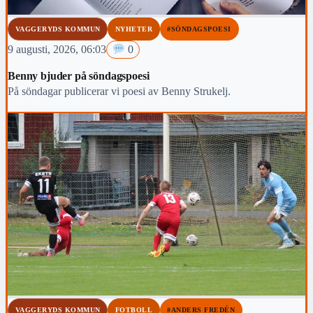
VAGGERYDS KOMMUN
NYHETER
#SÖNDAGSPOESI
9 augusti, 2026, 06:03
0
Benny bjuder på söndagspoesi
På söndagar publicerar vi poesi av Benny Strukelj.
VAGGERYDS KOMMUN
FOTBOLL
#ANDERS FREDÉN