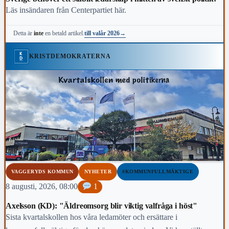
Läs insändaren från Centerpartiet här.
till valår 2026
→
Detta är
inte
en betald artikel.
KRISTDEMOKRATERNA
VAGGERYDS KOMMUN
NYHETER
#KOMMUNFULLMÄKTIGE
8 augusti, 2026, 08:00
1
Axelsson (KD): "Äldreomsorg blir viktig valfråga i höst"
Sista kvartalskollen hos våra ledamöter och ersättare i