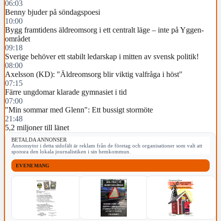
06:03
Benny bjuder på söndagspoesi
10:00
Bygg framtidens äldreomsorg i ett centralt läge – inte på Yggen-
området
09:18
Sverige behöver ett stabilt ledarskap i mitten av svensk politik!
08:00
Axelsson (KD): "Äldreomsorg blir viktig valfråga i höst"
07:15
Färre ungdomar klarade gymnasiet i tid
07:00
"Min sommar med Glenn": Ett bussigt stormöte
21:48
5,2 miljoner till länet
BETALDA ANNONSER
Annonsytor i detta sidofält är reklam från de företag och organisationer som valt att
sponsra den lokala journalistiken i sin hemkommun.
EVENEMANG