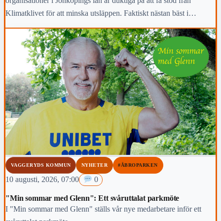
organisationer i Jönköpings län är duktiga på att få stöd från
Klimatklivet för att minska utsläppen. Faktiskt nästan bäst i
Sverige.
VAGGERYDS KOMMUN
NYHETER
#ÅBROPARKEN
10 augusti, 2026, 07:00
0
"Min sommar med Glenn": Ett svåruttalat parkmöte
I "Min sommar med Glenn" ställs vår nye medarbetare inför ett