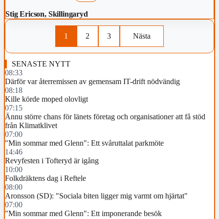
Stig Ericson, Skillingaryd
1
2
3
Nästa
SENASTE NYTT
08:33
Därför var återremissen av gemensam IT-drift nödvändig
08:18
Kille körde moped olovligt
07:15
Ännu större chans för länets företag och organisationer att få stöd
från Klimatklivet
07:00
"Min sommar med Glenn": Ett svåruttalat parkmöte
14:46
Revyfesten i Tofteryd är igång
10:00
Folkdräktens dag i Reftele
08:00
Aronsson (SD): "Sociala biten ligger mig varmt om hjärtat"
07:00
"Min sommar med Glenn": Ett imponerande besök