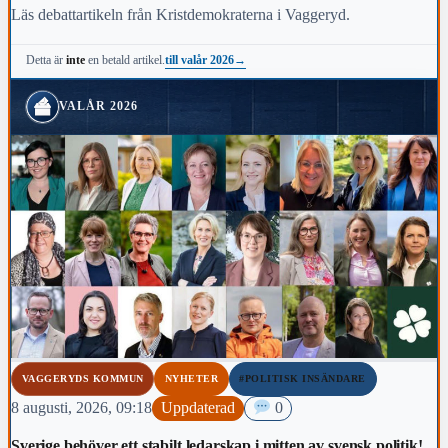
Läs debattartikeln från Kristdemokraterna i Vaggeryd.
till valår 2026
→
Detta är
inte
en betald artikel.
VALÅR 2026
VAGGERYDS KOMMUN
NYHETER
#POLITISK INSÄNDARE
8 augusti, 2026, 09:18
Uppdaterad
0
Sverige behöver ett stabilt ledarskap i mitten av svensk politik!