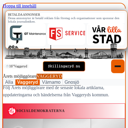
Hoppa till innehåll
BETALDA ANNONSER
Dessa annonsytor är betald reklam från företag och organisationer som sponsrar den
lokala journalistiken.
16°
Vaggeryd
Årets möjliggörare
VAGGERYD
Alla
Vaggeryd
Värnamo
Gnosjö
Följ Årets möjliggörare med de senaste lokala artiklarna,
uppdateringarna och händelserna från Vaggeryds kommun.
SOCIALDEMOKRATERNA