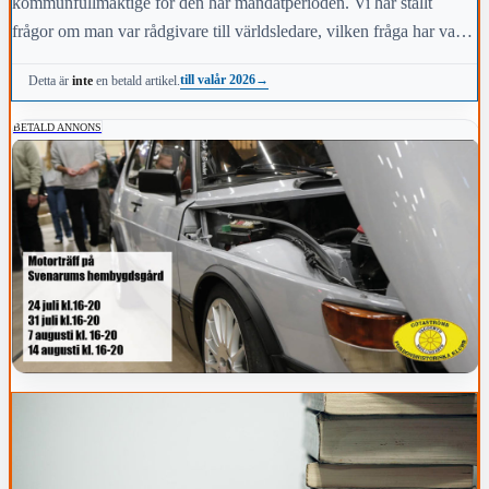
kommunfullmäktige för den här mandatperioden. Vi har ställt
frågor om man var rådgivare till världsledare, vilken fråga har varit
viktigast för dig under den här mandatperioden, vilken fråga är
till valår 2026
→
Detta är
inte
en betald artikel.
viktigast för kommunens invånare i höst och vem anses vara den
mest kända personen i kommunen.
BETALD ANNONS