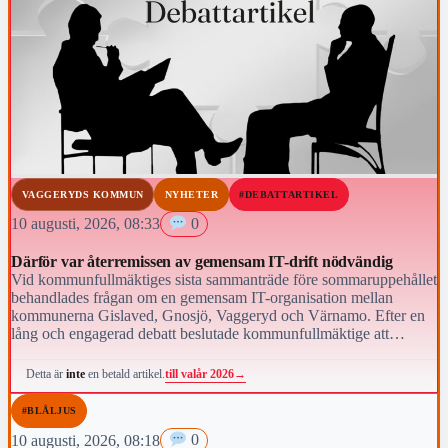
VAGGERYDS KOMMUN
NYHETER
#DEBATTARTIKEL
10 augusti, 2026, 08:33
0
Därför var återremissen av gemensam IT-drift nödvändig
Vid kommunfullmäktiges sista sammanträde före sommaruppehållet
behandlades frågan om en gemensam IT-organisation mellan
kommunerna Gislaved, Gnosjö, Vaggeryd och Värnamo. Efter en
lång och engagerad debatt beslutade kommunfullmäktige att
återremittera ärendet till kommunstyrelsen för fortsatt beredning.
till valår 2026
→
Detta är
inte
en betald artikel.
#BLÅLJUS
10 augusti, 2026, 08:18
0