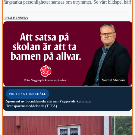
färgstarka personligheter samsas om utrymmet. Se vårt bildspel här!
BETALD ANNONS
POLITISKT INNEHÅLL
Sponsrat av
Socialdemokraterna i Vaggeryds kommun
Transparensmeddelande (TTPA)