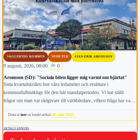
VAGGERYDS KOMMUN
NYHETER
#JAN-ERIK ARONSSON
9 augusti, 2026, 08:00
0
Aronsson (SD): "Sociala biten ligger mig varmt om hjärtat"
Sista kvartalskollen hos våra ledamöter och ersättare i
kommunfullmäktige för den här mandatperioden. Vi har ställt
frågor om man var rådgivare till världsledare, vilken fråga har varit
viktigast för dig under den här mandatperioden, vilken fråga är
till valår 2026
→
Detta är
inte
en betald artikel.
viktigast för kommunens invånare i höst och vem anses vara den
mest kända personen i kommunen.
BETALD ANNONS