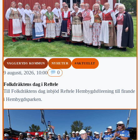
VAGGERYDS KOMMUN
NYHETER
#AKTUELLT
9 augusti, 2026, 10:00
0
Folkdräktens dag i Reftele
Till Folkdräktens dag inbjöd Reftele Hembygdsförening till firande
i Hembygdsparken.