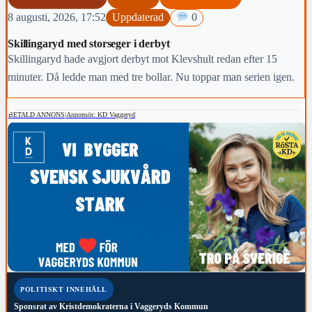
8 augusti, 2026, 17:52
Uppdaterad
0
Skillingaryd med storseger i derbyt
Skillingaryd hade avgjort derbyt mot Klevshult redan efter 15
minuter. Då ledde man med tre bollar. Nu toppar man serien igen.
BETALD ANNONS
|
Annonsör: KD Vaggeryd
POLITISKT INNEHÅLL
Sponsrat av
Kristdemokraterna i Vaggeryds Kommun