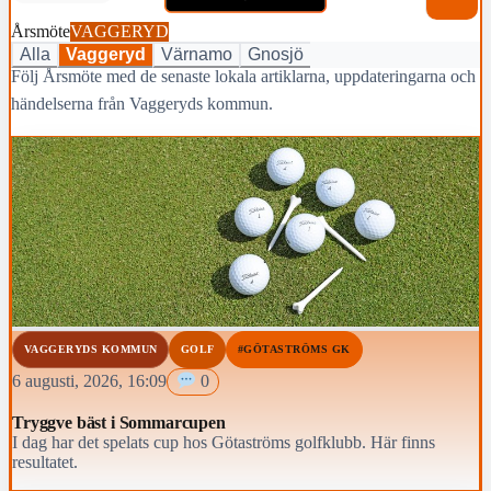
Årsmöte
VAGGERYD
Alla
Vaggeryd
Värnamo
Gnosjö
Följ Årsmöte med de senaste lokala artiklarna, uppdateringarna och
händelserna från Vaggeryds kommun.
VAGGERYDS KOMMUN
GOLF
#GÖTASTRÖMS GK
6 augusti, 2026, 16:09
0
Tryggve bäst i Sommarcupen
I dag har det spelats cup hos Götaströms golfklubb. Här finns
resultatet.