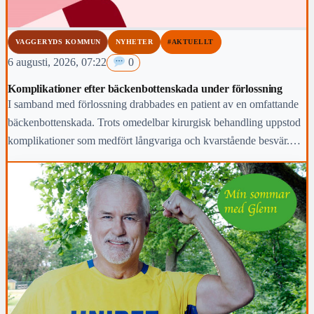
VAGGERYDS KOMMUN
NYHETER
#AKTUELLT
6 augusti, 2026, 07:22
0
Komplikationer efter bäckenbottenskada under förlossning
I samband med förlossning drabbades en patient av en omfattande
bäckenbottenskada. Trots omedelbar kirurgisk behandling uppstod
komplikationer som medfört långvariga och kvarstående besvär.
Region Jönköpings län anmäler händelsen för prövning enligt lex
Maria.