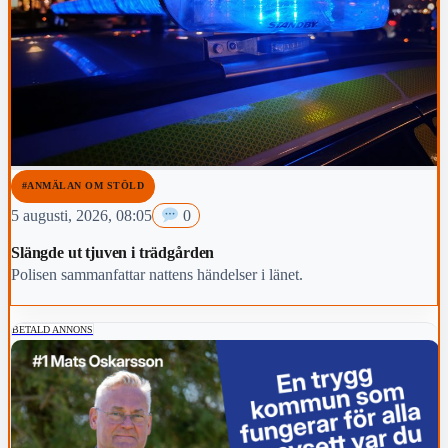
#ANMÄLAN OM STÖLD
5 augusti, 2026, 08:05
0
Slängde ut tjuven i trädgården
Polisen sammanfattar nattens händelser i länet.
BETALD ANNONS