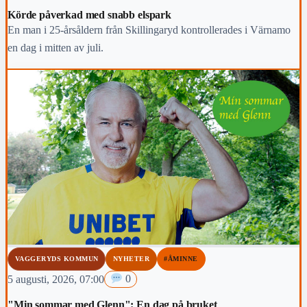
Körde påverkad med snabb elspark
En man i 25-årsåldern från Skillingaryd kontrollerades i Värnamo
en dag i mitten av juli.
VAGGERYDS KOMMUN
NYHETER
#ÅMINNE
5 augusti, 2026, 07:00
0
"Min sommar med Glenn": En dag på bruket