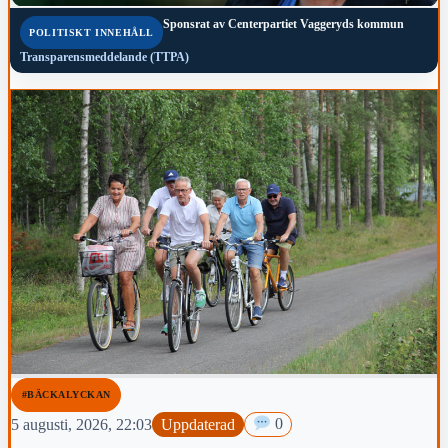
Sponsrat av
Centerpartiet Vaggeryds kommun
POLITISKT INNEHÅLL
Transparensmeddelande (TTPA)
#BÄCKALYCKAN
5 augusti, 2026, 22:03
Uppdaterad
0