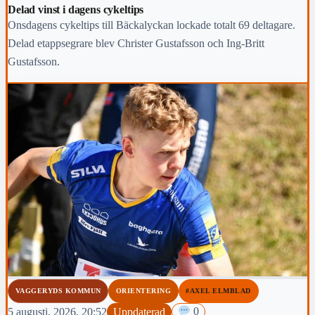
Delad vinst i dagens cykeltips
Onsdagens cykeltips till Bäckalyckan lockade totalt 69 deltagare.
Delad etappsegrare blev Christer Gustafsson och Ing-Britt
Gustafsson.
VAGGERYDS KOMMUN
ORIENTERING
#AXEL ELMBLAD
5 augusti, 2026, 20:52
Uppdaterad
0