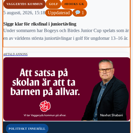
VAGGERYDS KOMMUN
GOLF
#HOOKS GK
5 augusti, 2026, 15:18
Uppdaterad
1
Sigge klar för riksfinal i juniortävling
Under sommaren har Bogeys och Birdes Junior Cup spelats som är
en av världens största juniortävlingar i golf för ungdomar 13–16 år.
BETALD ANNONS
POLITISKT INNEHÅLL