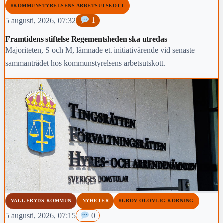
#KOMMUNSTYRELSENS ARBETSUTSKOTT
5 augusti, 2026, 07:32
1
Framtidens stiftelse Regementsheden ska utredas
Majoriteten, S och M, lämnade ett initiativärende vid senaste
sammanträdet hos kommunstyrelsens arbetsutskott.
VAGGERYDS KOMMUN
NYHETER
#GROV OLOVLIG KÖRNING
5 augusti, 2026, 07:15
0