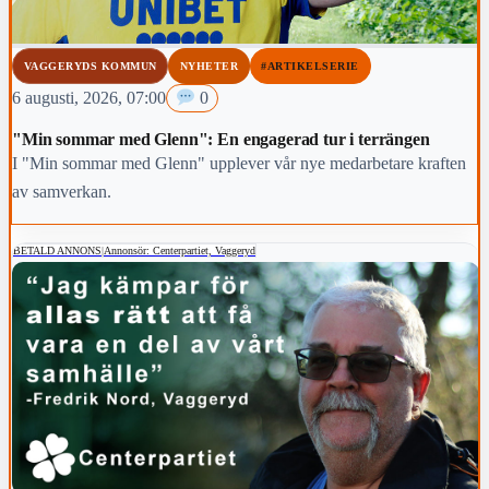
VAGGERYDS KOMMUN
NYHETER
#ARTIKELSERIE
6 augusti, 2026, 07:00
0
"Min sommar med Glenn": En engagerad tur i terrängen
I "Min sommar med Glenn" upplever vår nye medarbetare kraften
av samverkan.
BETALD ANNONS
|
Annonsör: Centerpartiet, Vaggeryd