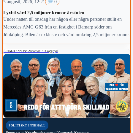
5 augusti, 2026, 12:21
0
Lyxbil värd 2,5 miljoner kronor är stulen
Under natten till onsdag har någon eller några personer stulit en
Mercedes AMG G63 från en fastighet i Barnarp söder om
Jönköping. Bilen är exklusiv och värd omkring 2,5 miljoner kronor.
BETALD ANNONS
|
Annonsör: KD Vaggeryd
POLITISKT INNEHÅLL
Sponsrat av
Kristdemokraterna i Vaggeryds Kommun