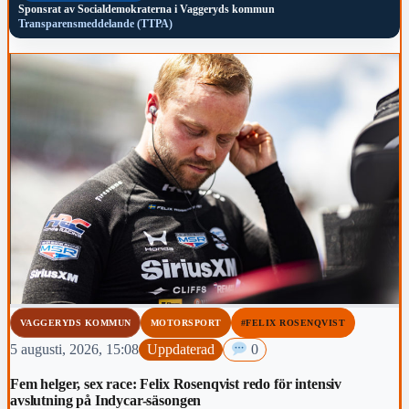
Sponsrat av
Socialdemokraterna i Vaggeryds kommun
Transparensmeddelande (TTPA)
VAGGERYDS KOMMUN
MOTORSPORT
#FELIX ROSENQVIST
5 augusti, 2026, 15:08
Uppdaterad
0
Fem helger, sex race: Felix Rosenqvist redo för intensiv
avslutning på Indycar-säsongen