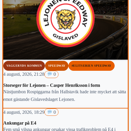
VAGGERYDS KOMMUN
SPEEDWAY
#ELITSERIEN SPEEDWAY
4 augusti, 2026, 21:28
0
Storseger för Lejonen – Casper Henriksson i form
Nästjumbon Rospiggarna från Hallstavik hade inte mycket att sätta
emot gästande Gislavedslaget Lejonen.
4 augusti, 2026, 18:29
0
Ankungar på E4
Fem små vilsna ankungar orsakar vissa trafikproblem på E4 i