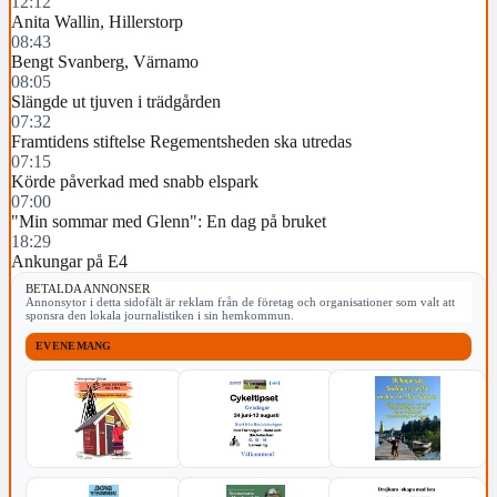
12:12
Anita Wallin, Hillerstorp
08:43
Bengt Svanberg, Värnamo
08:05
Slängde ut tjuven i trädgården
07:32
Framtidens stiftelse Regementsheden ska utredas
07:15
Körde påverkad med snabb elspark
07:00
"Min sommar med Glenn": En dag på bruket
18:29
Ankungar på E4
BETALDA ANNONSER
Annonsytor i detta sidofält är reklam från de företag och organisationer som valt att
sponsra den lokala journalistiken i sin hemkommun.
EVENEMANG