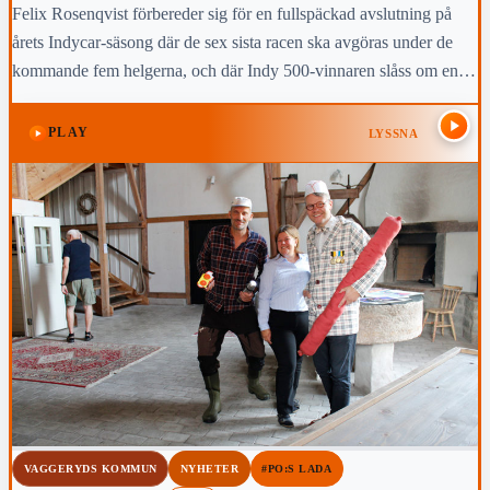
Felix Rosenqvist förbereder sig för en fullspäckad avslutning på
årets Indycar-säsong där de sex sista racen ska avgöras under de
kommande fem helgerna, och där Indy 500-vinnaren slåss om en
topp-fem-placering i den slutliga mästerskapstabellen.
PLAY
LYSSNA
VAGGERYDS KOMMUN
NYHETER
#PO:S LADA