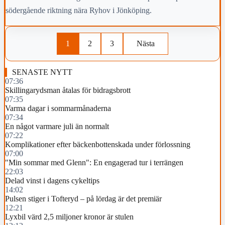
södergående riktning nära Ryhov i Jönköping.
1
2
3
Nästa
SENASTE NYTT
07:36
Skillingarydsman åtalas för bidragsbrott
07:35
Varma dagar i sommarmånaderna
07:34
En något varmare juli än normalt
07:22
Komplikationer efter bäckenbottenskada under förlossning
07:00
"Min sommar med Glenn": En engagerad tur i terrängen
22:03
Delad vinst i dagens cykeltips
14:02
Pulsen stiger i Tofteryd – på lördag är det premiär
12:21
Lyxbil värd 2,5 miljoner kronor är stulen