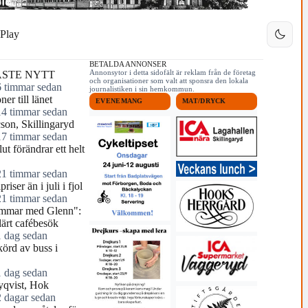
Play
BETALDA ANNONSER
Annonsytor i detta sidofält är reklam från de företag
STE NYTT
och organisationer som valt att sponsra den lokala
6 timmar sedan
journalistiken i sin hemkommun.
ner till länet
EVENEMANG
MAT/DRYCK
14 timmar sedan
cson, Skillingaryd
17 timmar sedan
ut förändrar ett helt
21 timmar sedan
riser än i juli i fjol
21 timmar sedan
mmar med Glenn":
ärt cafébesök
1 dag sedan
örd av buss i
1 dag sedan
yqvist, Hok
2 dagar sedan