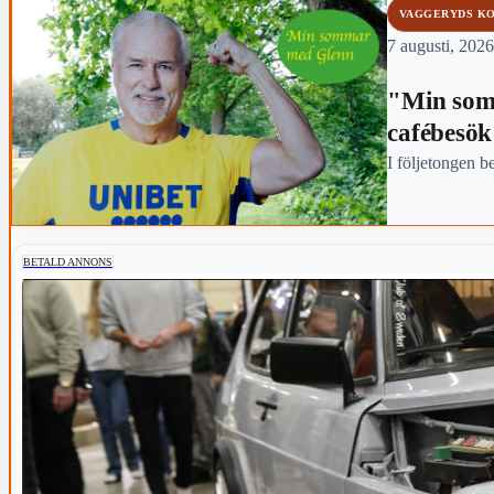
VAGGERYDS K
7 augusti, 2026
"Min som
cafébesök
I följetongen b
BETALD ANNONS