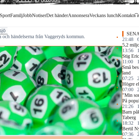
Sport
Familj
Jobb
Notiser
Det händer
Annonsera
Veckans lunch
Kontakt
sjö
SENA
rna och händelserna från Vaggeryds kommun.
21:48
5,2 miljo
13:56
Stig Eri
11:00
Små besl
land
07:25
Högre elp
07:00
"Min so
På popul
21:26
Barn påk
Taberg
18:32
Bertil N
07:36