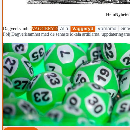
Hem
Nyheter
Dagverksamhet
VAGGERYD
Alla
Vaggeryd
Värnamo
Gno
Följ Dagverksamhet med de senaste lokala artiklarna, uppdateringa