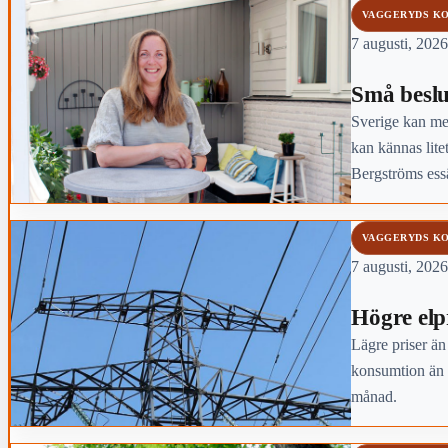
VAGGERYDS K
7 augusti, 2026
Små beslu
Sverige kan mer
kan kännas lite
Bergströms essä
VAGGERYDS K
7 augusti, 2026
Högre elpri
Lägre priser än
konsumtion än 
månad.