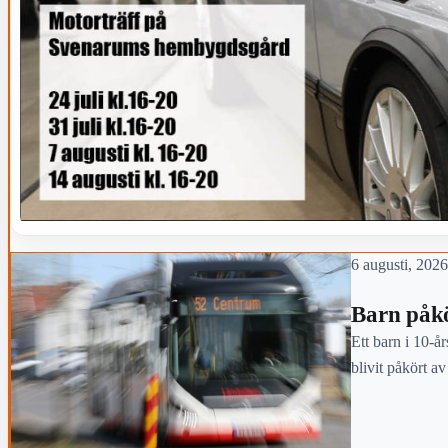
6 augusti, 2026
Barn påkö
Ett barn i 10-år
blivit påkört a