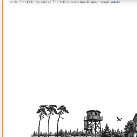
Väder
Trafik
Det händer
Valår 2026
Veckans lunch
Annonsera
Kontakt