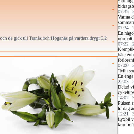
Skilling
bidragsb
07:35
Varma d
sommar
07:34
En något
och de gick till Tranås och Höganäs på vardera drygt 5,2
normalt
07:22
Komplika
bäckenb
förlossn
07:00
"Min so
En engag
22:03
Delad vi
cykeltip
14:02
Pulsen s
lördag ä
12:21
Lyxbil v
kronor ä