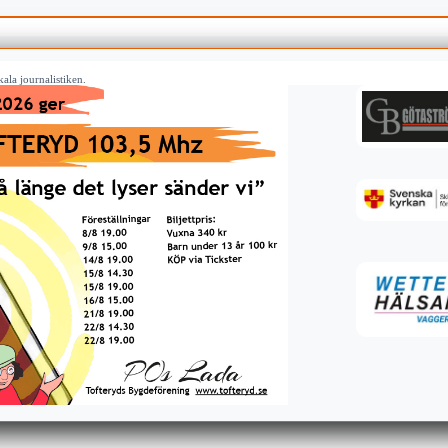
ala journalistiken.