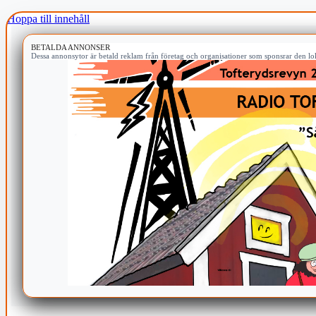
Hoppa till innehåll
BETALDA ANNONSER
Dessa annonsytor är betald reklam från företag och organisationer som sponsrar den lok