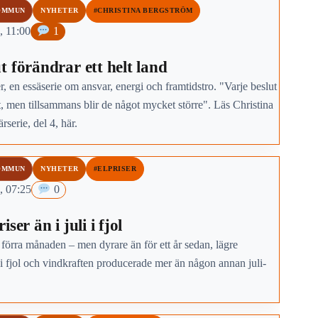
OMMUN
NYHETER
#CHRISTINA BERGSTRÖM
, 11:00
1
t förändrar ett helt land
, en essäserie om ansvar, energi och framtidstro. "Varje beslut
t, men tillsammans blir de något mycket större". Läs Christina
rserie, del 4, här.
OMMUN
NYHETER
#ELPRISER
, 07:25
0
ser än i juli i fjol
 förra månaden – men dyrare än för ett år sedan, lägre
i fjol och vindkraften producerade mer än någon annan juli-