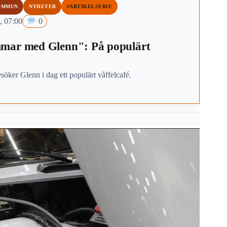
OMMUN
NYHETER
#ARTIKELSERIE
, 07:00
0
mar med Glenn": På populärt
esöker Glenn i dag ett populärt våffelcafé.