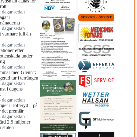
arydsman åtalas för
rott
2 dagar sedan
agar i
SERVICE - ÖVRIGT
månaderna
2 dagar sedan
 varmare juli än
2 dagar sedan
tioner efter
ottenskada under
ing
2 dagar sedan
mmar med Glenn":
erad tur i terrängen
2 dagar sedan
nst i dagens
s
3 dagar sedan
tiger i Tofteryd – på
r det premiär
3 dagar sedan
ärd 2,5 miljoner
r stulen