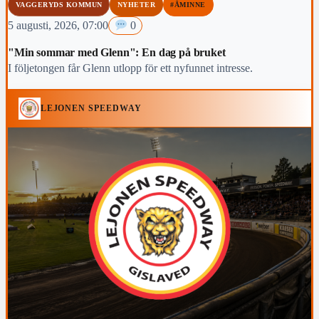
VAGGERYDS KOMMUN
NYHETER
#ÅMINNE
5 augusti, 2026, 07:00
0
"Min sommar med Glenn": En dag på bruket
I följetongen får Glenn utlopp för ett nyfunnet intresse.
LEJONEN SPEEDWAY