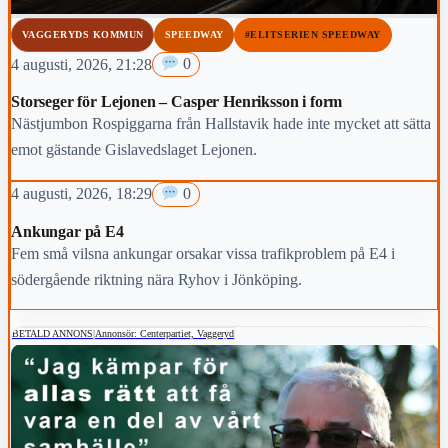
VAGGERYDS KOMMUN
SPEEDWAY
#ELITSERIEN SPEEDWAY
4 augusti, 2026, 21:28
0
Storseger för Lejonen – Casper Henriksson i form
Nästjumbon Rospiggarna från Hallstavik hade inte mycket att sätta
emot gästande Gislavedslaget Lejonen.
4 augusti, 2026, 18:29
0
Ankungar på E4
Fem små vilsna ankungar orsakar vissa trafikproblem på E4 i
södergående riktning nära Ryhov i Jönköping.
BETALD ANNONS
|
Annonsör: Centerpartiet, Vaggeryd