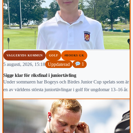
VAGGERYDS KOMMUN
GOLF
#HOOKS GK
5 augusti, 2026, 15:18
Uppdaterad
1
Sigge klar för riksfinal i juniortävling
Under sommaren har Bogeys och Birdes Junior Cup spelats som är
en av världens största juniortävlingar i golf för ungdomar 13–16 år.