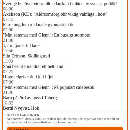
Sverige behöver ett stabilt ledarskap i mitten av svensk politik!
08:00
Axelsson (KD): "Äldreomsorg blir viktig valfråga i höst"
07:15
Färre ungdomar klarade gymnasiet i tid
07:00
"Min sommar med Glenn": Ett bussigt stormöte
21:48
5,2 miljoner till länet
13:56
Stig Ericson, Skillingaryd
11:00
Små beslut förändrar ett helt land
07:25
Högre elpriser än i juli i fjol
07:00
"Min sommar med Glenn": På populärt cafébesök
21:26
Barn påkörd av buss i Taberg
18:32
Bertil Nyqvist, Hok
BETALDA ANNONSER
Annonsytor i detta sidofält är reklam från de företag och organisationer som valt att
sponsra den lokala journalistiken i sin hemkommun.