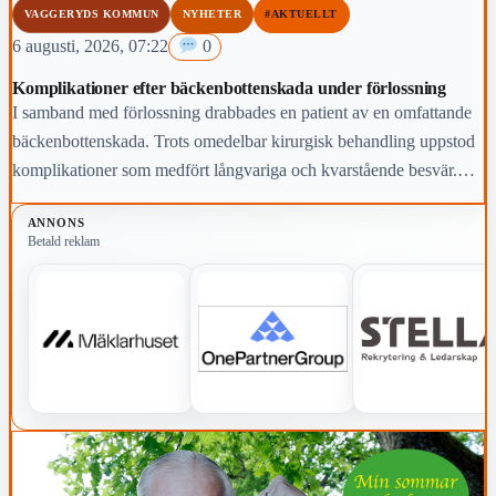
VAGGERYDS KOMMUN
NYHETER
#AKTUELLT
6 augusti, 2026, 07:22
0
Komplikationer efter bäckenbottenskada under förlossning
I samband med förlossning drabbades en patient av en omfattande
bäckenbottenskada. Trots omedelbar kirurgisk behandling uppstod
komplikationer som medfört långvariga och kvarstående besvär.
Region Jönköpings län anmäler händelsen för prövning enligt lex
ANNONS
Maria.
Betald reklam