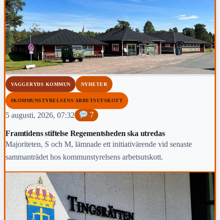
VAGGERYDS KOMMUN
NYHETER
#KOMMUNSTYRELSENS ARBETSUTSKOTT
5 augusti, 2026, 07:32
7
Framtidens stiftelse Regementsheden ska utredas
Majoriteten, S och M, lämnade ett initiativärende vid senaste
sammanträdet hos kommunstyrelsens arbetsutskott.