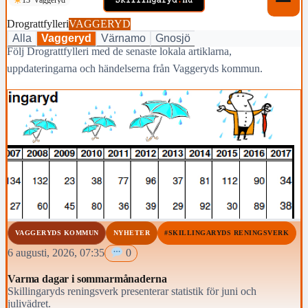
Drograttfylleri
VAGGERYD
Alla
Vaggeryd
Värnamo
Gnosjö
Följ Drograttfylleri med de senaste lokala artiklarna,
uppdateringarna och händelserna från Vaggeryds kommun.
VAGGERYDS KOMMUN
NYHETER
#SKILLINGARYDS RENINGSVERK
6 augusti, 2026, 07:35
0
Varma dagar i sommarmånaderna
Skillingaryds reningsverk presenterar statistik för juni och
julivädret.