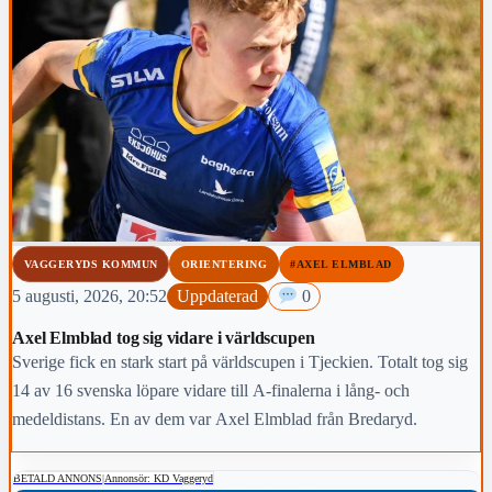
VAGGERYDS KOMMUN
ORIENTERING
#AXEL ELMBLAD
5 augusti, 2026, 20:52
Uppdaterad
0
Axel Elmblad tog sig vidare i världscupen
Sverige fick en stark start på världscupen i Tjeckien. Totalt tog sig
14 av 16 svenska löpare vidare till A-finalerna i lång- och
medeldistans. En av dem var Axel Elmblad från Bredaryd.
BETALD ANNONS
|
Annonsör: KD Vaggeryd