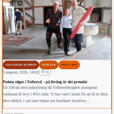
VAGGERYDS KOMMUN
NYHETER
#PO:S LADA
5 augusti, 2026, 14:02
0
Pulsen stiger i Tofteryd – på lördag är det premiär
Ett 100-tal med anknytning till Tofterydsbygden arrangerar
vartannat år revy i PO:s lada. Vi har varit i ladan för att få en liten,
liten inblick i vad som väntar oss besökare framöver…