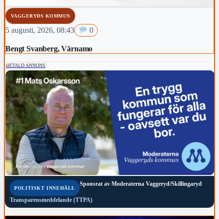
VAGGERYDS KOMMUN
5 augusti, 2026, 08:43
0
Bengt Svanberg, Värnamo
BETALD ANNONS
Sponsrat av
Moderaterna Vaggeryd/Skillingaryd
POLITISKT INNEHÅLL
Transparensmeddelande (TTPA)