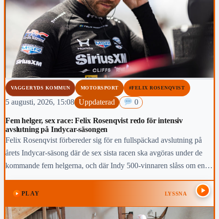
VAGGERYDS KOMMUN
MOTORSPORT
#FELIX ROSENQVIST
5 augusti, 2026, 15:08
Uppdaterad
0
Fem helger, sex race: Felix Rosenqvist redo för intensiv
avslutning på Indycar-säsongen
Felix Rosenqvist förbereder sig för en fullspäckad avslutning på
årets Indycar-säsong där de sex sista racen ska avgöras under de
kommande fem helgerna, och där Indy 500-vinnaren slåss om en
topp-fem-placering i den slutliga mästerskapstabellen.
PLAY
LYSSNA