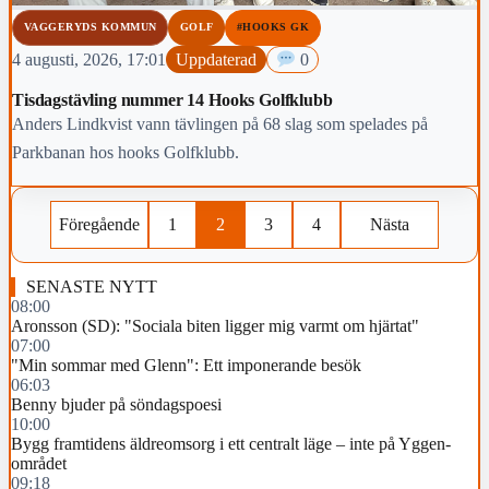
VAGGERYDS KOMMUN
GOLF
#HOOKS GK
4 augusti, 2026, 17:01
Uppdaterad
0
Tisdagstävling nummer 14 Hooks Golfklubb
Anders Lindkvist vann tävlingen på 68 slag som spelades på
Parkbanan hos hooks Golfklubb.
Föregående
1
2
3
4
Nästa
SENASTE NYTT
08:00
Aronsson (SD): "Sociala biten ligger mig varmt om hjärtat"
07:00
"Min sommar med Glenn": Ett imponerande besök
06:03
Benny bjuder på söndagspoesi
10:00
Bygg framtidens äldreomsorg i ett centralt läge – inte på Yggen-
området
09:18