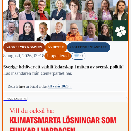
VAGGERYDS KOMMUN
NYHETER
#POLITISK INSÄNDARE
8 augusti, 2026, 09:18
Uppdaterad
0
Sverige behöver ett stabilt ledarskap i mitten av svensk politik!
Läs insändaren från Centerpartiet här.
till valår 2026
→
Detta är
inte
en betald artikel.
BETALD ANNONS