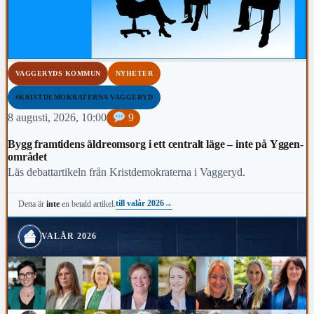
VAGGERYDS KOMMUN
NYHETER
#KRISTDEMOKRATERNA VAGGERYD
8 augusti, 2026, 10:00
9
Bygg framtidens äldreomsorg i ett centralt läge – inte på Yggen-
området
Läs debattartikeln från Kristdemokraterna i Vaggeryd.
till valår 2026
→
Detta är
inte
en betald artikel.
VALÅR 2026