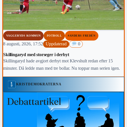
VAGGERYDS KOMMUN
FOTBOLL
#ANDERS FREDÉN
8 augusti, 2026, 17:52
Uppdaterad
0
Skillingaryd med storseger i derbyt
Skillingaryd hade avgjort derbyt mot Klevshult redan efter 15
minuter. Då ledde man med tre bollar. Nu toppar man serien igen.
KRISTDEMOKRATERNA