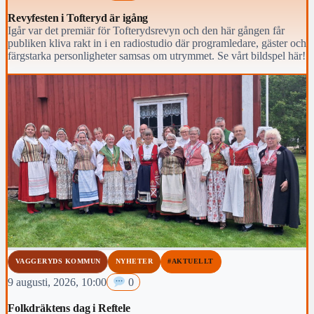
Revyfesten i Tofteryd är igång
Igår var det premiär för Tofterydsrevyn och den här gången får
publiken kliva rakt in i en radiostudio där programledare, gäster och
färgstarka personligheter samsas om utrymmet. Se vårt bildspel här!
VAGGERYDS KOMMUN
NYHETER
#AKTUELLT
9 augusti, 2026, 10:00
0
Folkdräktens dag i Reftele