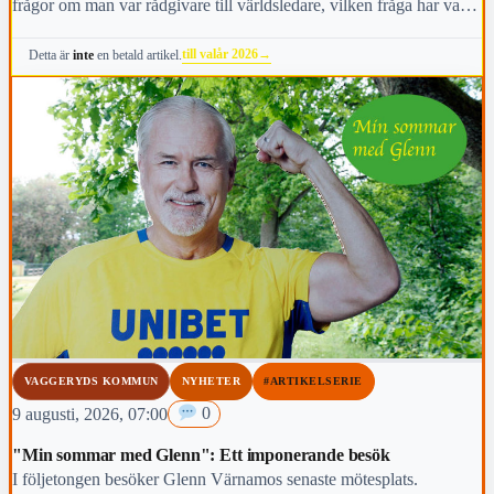
frågor om man var rådgivare till världsledare, vilken fråga har varit
viktigast för dig under den här mandatperioden, vilken fråga är
till valår 2026
→
Detta är
inte
en betald artikel.
viktigast för kommunens invånare i höst och vem anses vara den
mest kända personen i kommunen.
VAGGERYDS KOMMUN
NYHETER
#ARTIKELSERIE
9 augusti, 2026, 07:00
0
"Min sommar med Glenn": Ett imponerande besök
I följetongen besöker Glenn Värnamos senaste mötesplats.