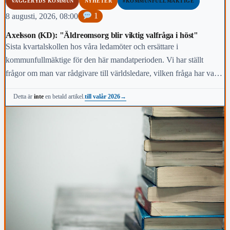
VAGGERYDS KOMMUN
NYHETER
#KOMMUNFULLMÄKTIGE
8 augusti, 2026, 08:00
1
Axelsson (KD): "Äldreomsorg blir viktig valfråga i höst"
Sista kvartalskollen hos våra ledamöter och ersättare i
kommunfullmäktige för den här mandatperioden. Vi har ställt
frågor om man var rådgivare till världsledare, vilken fråga har varit
viktigast för dig under den här mandatperioden, vilken fråga är
till valår 2026
→
Detta är
inte
en betald artikel.
viktigast för kommunens invånare i höst och vem anses vara den
mest kända personen i kommunen.