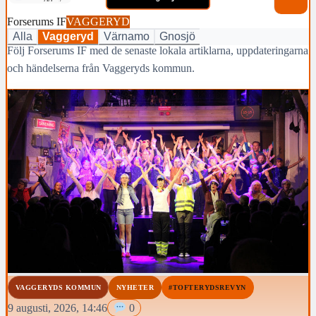
Forserums IF
VAGGERYD
Alla
Vaggeryd
Värnamo
Gnosjö
Följ Forserums IF med de senaste lokala artiklarna, uppdateringarna
och händelserna från Vaggeryds kommun.
VAGGERYDS KOMMUN
NYHETER
#TOFTERYDSREVYN
9 augusti, 2026, 14:46
0