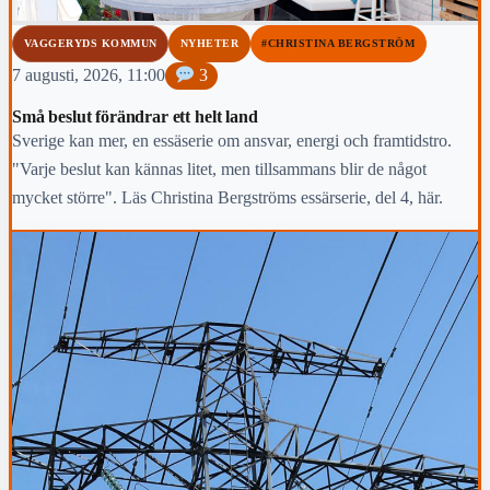
VAGGERYDS KOMMUN
NYHETER
#CHRISTINA BERGSTRÖM
7 augusti, 2026, 11:00
3
Små beslut förändrar ett helt land
Sverige kan mer, en essäserie om ansvar, energi och framtidstro.
"Varje beslut kan kännas litet, men tillsammans blir de något
mycket större". Läs Christina Bergströms essärserie, del 4, här.