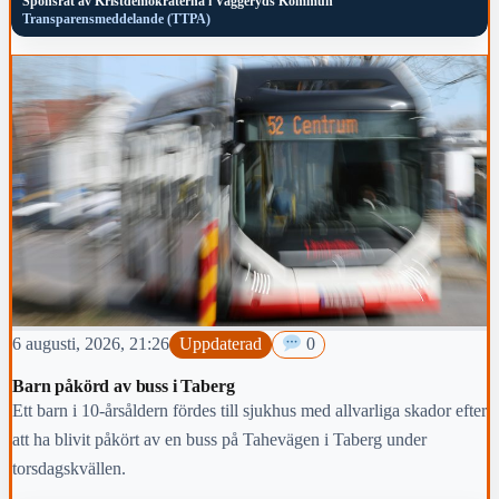
Sponsrat av
Kristdemokraterna i Vaggeryds Kommun
Transparensmeddelande (TTPA)
6 augusti, 2026, 21:26
Uppdaterad
0
Barn påkörd av buss i Taberg
Ett barn i 10-årsåldern fördes till sjukhus med allvarliga skador efter
att ha blivit påkört av en buss på Tahevägen i Taberg under
torsdagskvällen.