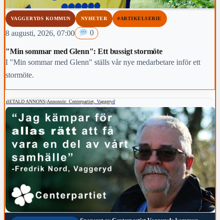
VAGGERYDS KOMMUN
NYHETER
#ARTIKELSERIE
8 augusti, 2026, 07:00
0
"Min sommar med Glenn": Ett bussigt stormöte
I "Min sommar med Glenn" ställs vår nye medarbetare inför ett
stormöte.
BETALD ANNONS
|
Annonsör: Centerpartiet, Vaggeryd