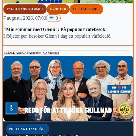
VAGGERYDS KOMMUN
NYHETER
#ARTIKELSERIE
7 augusti, 2026, 07:00
0
"Min sommar med Glenn": På populärt cafébesök
I följetongen besöker Glenn i dag ett populärt våffelcafé.
BETALD ANNONS
|
Annonsör: KD Vaggeryd
POLITISKT INNEHÅLL