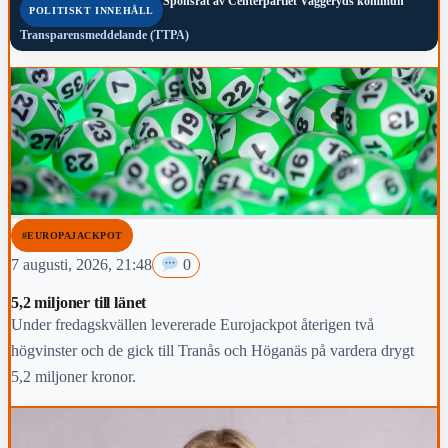
Sponsrat av
Centerpartiet Vaggeryds kommun
POLITISKT INNEHÅLL
Transparensmeddelande (TTPA)
#EUROPAJACKPOT
7 augusti, 2026, 21:48
0
5,2 miljoner till länet
Under fredagskvällen levererade Eurojackpot återigen två
högvinster och de gick till Tranås och Höganäs på vardera drygt
5,2 miljoner kronor.