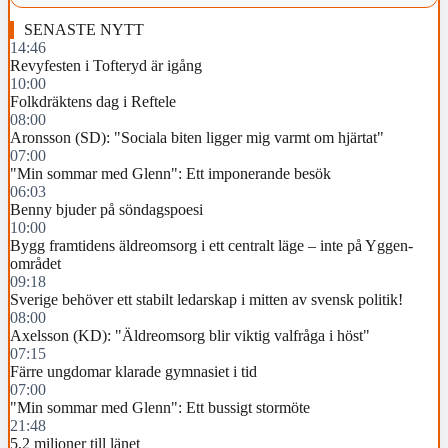
SENASTE NYTT
14:46
Revyfesten i Tofteryd är igång
10:00
Folkdräktens dag i Reftele
08:00
Aronsson (SD): "Sociala biten ligger mig varmt om hjärtat"
07:00
"Min sommar med Glenn": Ett imponerande besök
06:03
Benny bjuder på söndagspoesi
10:00
Bygg framtidens äldreomsorg i ett centralt läge – inte på Yggen-
området
09:18
Sverige behöver ett stabilt ledarskap i mitten av svensk politik!
08:00
Axelsson (KD): "Äldreomsorg blir viktig valfråga i höst"
07:15
Färre ungdomar klarade gymnasiet i tid
07:00
"Min sommar med Glenn": Ett bussigt stormöte
21:48
5,2 miljoner till länet