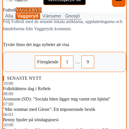
Fotboll
VAGGERYD
Alla
Vaggeryd
Värnamo
Gnosjö
Följ Fotboll med de senaste lokala artiklarna, uppdateringarna och
händelserna från Vaggeryds kommun.
Tyvärr finns det inga nyheter att visa
Föregående
1
…
9
SENASTE NYTT
10:00
Folkdräktens dag i Reftele
08:00
Aronsson (SD): "Sociala biten ligger mig varmt om hjärtat"
07:00
"Min sommar med Glenn": Ett imponerande besök
06:03
Benny bjuder på söndagspoesi
10:00