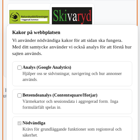
Kakor på webbplatsen
KOMMUNEN
Vi använder nödvändiga kakor för att sidan ska fungera.
Med ditt samtycke använder vi också analys för att förstå hur
sajten används.
Analys (Google Analytics)
Hjälper oss se sidvisningar, navigering och hur annonser
används.
Fristående webbtidningsföretag grundat 1991 som sedan 2002 ger
Beteendeanalys (Contentsquare/Hotjar)
ut tidningen Skillingaryd.nu och 2010 lanserades Värnamo.nu. Från
april 2026 omfattar Skillingaryd.nu tre kommuner: Gnosjö,
Värmekartor och sessionsdata i aggregerad form. Inga
Värnamo och Vaggeryds kommun.
formulärfält spelas in.
Kontakta oss
Nödvändiga
E-post: redaktionen@skillingaryd.nu
Postadress: Gisslaköp 1, 568 92 Skillingaryd
Krävs för grundläggande funktioner som regionsval och
säkerhet.
Kakinställningar