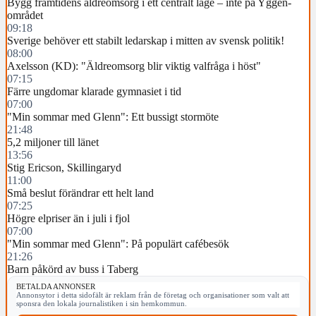
Bygg framtidens äldreomsorg i ett centralt läge – inte på Yggen-
området
09:18
Sverige behöver ett stabilt ledarskap i mitten av svensk politik!
08:00
Axelsson (KD): "Äldreomsorg blir viktig valfråga i höst"
07:15
Färre ungdomar klarade gymnasiet i tid
07:00
"Min sommar med Glenn": Ett bussigt stormöte
21:48
5,2 miljoner till länet
13:56
Stig Ericson, Skillingaryd
11:00
Små beslut förändrar ett helt land
07:25
Högre elpriser än i juli i fjol
07:00
"Min sommar med Glenn": På populärt cafébesök
21:26
Barn påkörd av buss i Taberg
BETALDA ANNONSER
Annonsytor i detta sidofält är reklam från de företag och organisationer som valt att
sponsra den lokala journalistiken i sin hemkommun.