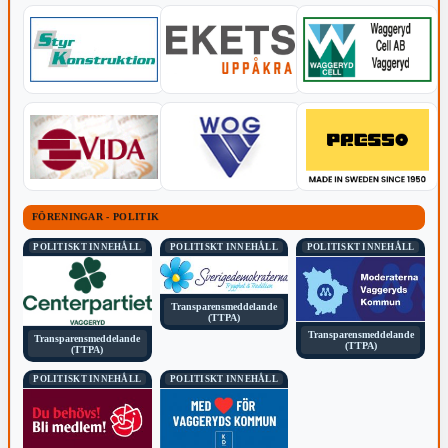
FÖRENINGAR - POLITIK
POLITISKT INNEHÅLL
POLITISKT INNEHÅLL
POLITISKT INNEHÅLL
Transparensmeddelande
(TTPA)
Transparensmeddelande
Transparensmeddelande
(TTPA)
(TTPA)
POLITISKT INNEHÅLL
POLITISKT INNEHÅLL