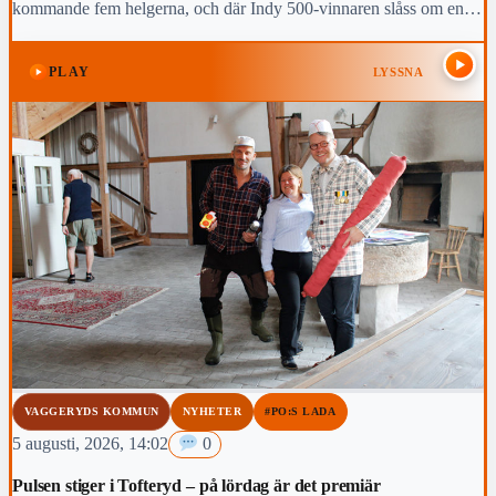
kommande fem helgerna, och där Indy 500-vinnaren slåss om en
topp-fem-placering i den slutliga mästerskapstabellen.
PLAY
LYSSNA
VAGGERYDS KOMMUN
NYHETER
#PO:S LADA
5 augusti, 2026, 14:02
0
Pulsen stiger i Tofteryd – på lördag är det premiär