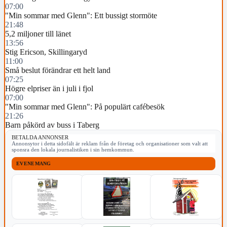
07:00
"Min sommar med Glenn": Ett bussigt stormöte
21:48
5,2 miljoner till länet
13:56
Stig Ericson, Skillingaryd
11:00
Små beslut förändrar ett helt land
07:25
Högre elpriser än i juli i fjol
07:00
"Min sommar med Glenn": På populärt cafébesök
21:26
Barn påkörd av buss i Taberg
BETALDA ANNONSER
Annonsytor i detta sidofält är reklam från de företag och organisationer som valt att
sponsra den lokala journalistiken i sin hemkommun.
EVENEMANG