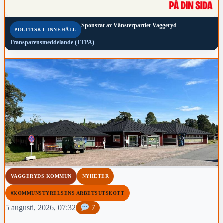
Sponsrat av
Vänsterpartiet Vaggeryd
POLITISKT INNEHÅLL
Transparensmeddelande (TTPA)
VAGGERYDS KOMMUN
NYHETER
#KOMMUNSTYRELSENS ARBETSUTSKOTT
5 augusti, 2026, 07:32
7