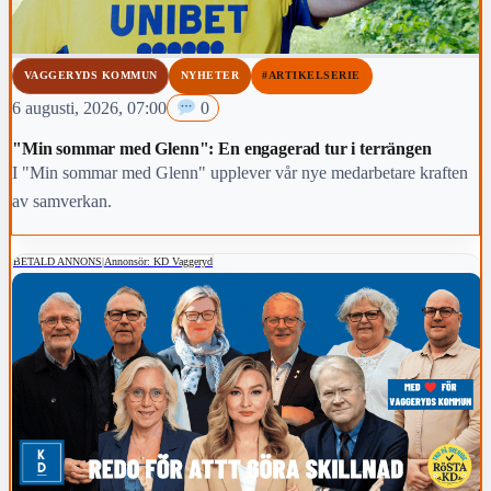
VAGGERYDS KOMMUN
NYHETER
#ARTIKELSERIE
6 augusti, 2026, 07:00
0
"Min sommar med Glenn": En engagerad tur i terrängen
I "Min sommar med Glenn" upplever vår nye medarbetare kraften
av samverkan.
BETALD ANNONS
|
Annonsör: KD Vaggeryd