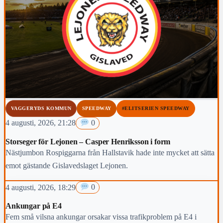
VAGGERYDS KOMMUN
SPEEDWAY
#ELITSERIEN SPEEDWAY
4 augusti, 2026, 21:28
0
Storseger för Lejonen – Casper Henriksson i form
Nästjumbon Rospiggarna från Hallstavik hade inte mycket att sätta
emot gästande Gislavedslaget Lejonen.
4 augusti, 2026, 18:29
0
Ankungar på E4
Fem små vilsna ankungar orsakar vissa trafikproblem på E4 i