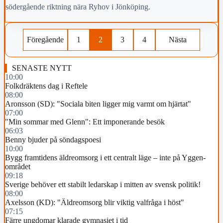
södergående riktning nära Ryhov i Jönköping.
Föregående
1
2
3
4
Nästa
SENASTE NYTT
10:00
Folkdräktens dag i Reftele
08:00
Aronsson (SD): "Sociala biten ligger mig varmt om hjärtat"
07:00
"Min sommar med Glenn": Ett imponerande besök
06:03
Benny bjuder på söndagspoesi
10:00
Bygg framtidens äldreomsorg i ett centralt läge – inte på Yggen-
området
09:18
Sverige behöver ett stabilt ledarskap i mitten av svensk politik!
08:00
Axelsson (KD): "Äldreomsorg blir viktig valfråga i höst"
07:15
Färre ungdomar klarade gymnasiet i tid