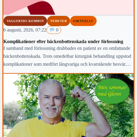
VAGGERYDS KOMMUN
NYHETER
#AKTUELLT
6 augusti, 2026, 07:22
0
Komplikationer efter bäckenbottenskada under förlossning
I samband med förlossning drabbades en patient av en omfattande
bäckenbottenskada. Trots omedelbar kirurgisk behandling uppstod
komplikationer som medfört långvariga och kvarstående besvär.
Region Jönköpings län anmäler händelsen för prövning enligt lex
Maria.