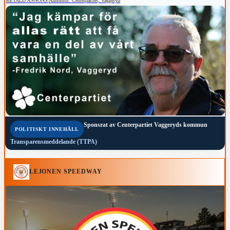
BETALD ANNONS
|
Annonsör: Centerpartiet, Vaggeryd
Sponsrat av
Centerpartiet Vaggeryds kommun
POLITISKT INNEHÅLL
Transparensmeddelande (TTPA)
LEJONEN SPEEDWAY