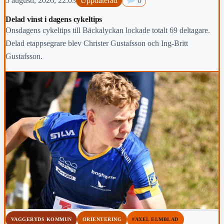
5 augusti, 2026, 22:03
Uppdaterad
0
Delad vinst i dagens cykeltips
Onsdagens cykeltips till Bäckalyckan lockade totalt 69 deltagare.
Delad etappsegrare blev Christer Gustafsson och Ing-Britt
Gustafsson.
VAGGERYDS KOMMUN
ORIENTERING
#AXEL ELMBLAD