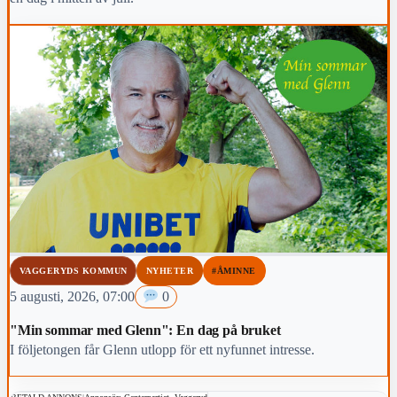
VAGGERYDS KOMMUN
NYHETER
#ÅMINNE
5 augusti, 2026, 07:00
0
"Min sommar med Glenn": En dag på bruket
I följetongen får Glenn utlopp för ett nyfunnet intresse.