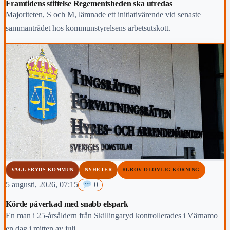
Framtidens stiftelse Regementsheden ska utredas
Majoriteten, S och M, lämnade ett initiativärende vid senaste
sammanträdet hos kommunstyrelsens arbetsutskott.
VAGGERYDS KOMMUN
NYHETER
#GROV OLOVLIG KÖRNING
5 augusti, 2026, 07:15
0
Körde påverkad med snabb elspark
En man i 25-årsåldern från Skillingaryd kontrollerades i Värnamo
en dag i mitten av juli.