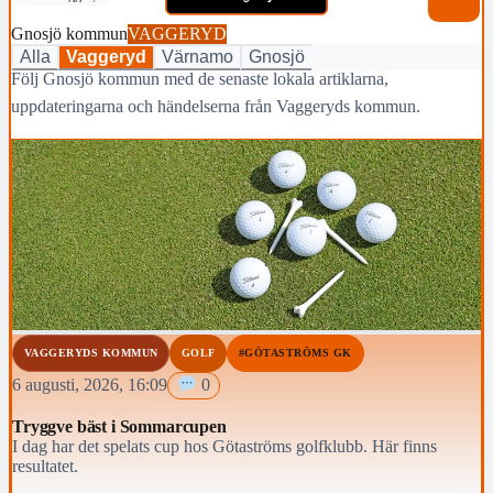
Gnosjö kommun
VAGGERYD
Alla
Vaggeryd
Värnamo
Gnosjö
Följ Gnosjö kommun med de senaste lokala artiklarna,
uppdateringarna och händelserna från Vaggeryds kommun.
VAGGERYDS KOMMUN
GOLF
#GÖTASTRÖMS GK
6 augusti, 2026, 16:09
0
Tryggve bäst i Sommarcupen
I dag har det spelats cup hos Götaströms golfklubb. Här finns
resultatet.