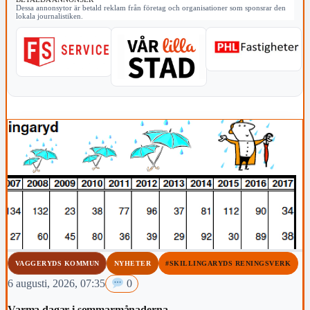
Dessa annonsytor är betald reklam från företag och organisationer som sponsrar den
lokala journalistiken.
VAGGERYDS KOMMUN
NYHETER
#SKILLINGARYDS RENINGSVERK
6 augusti, 2026, 07:35
0
Varma dagar i sommarmånaderna