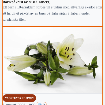
Barn påkörd av buss i Taberg
Ett barn i 10-årsåldern fördes till sjukhus med allvarliga skador efter
att ha blivit påkört av en buss på Tahevägen i Taberg under
torsdagskvällen.
VAGGERYDS KOMMUN
6 augusti, 2026, 18:32
0