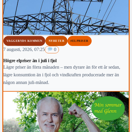
VAGGERYDS KOMMUN
NYHETER
#ELPRISER
7 augusti, 2026, 07:25
0
Högre elpriser än i juli i fjol
Lägre priser än förra månaden – men dyrare än för ett år sedan,
lägre konsumtion än i fjol och vindkraften producerade mer än
någon annan juli-månad.