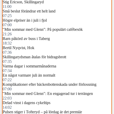
Stig Ericson, Skillingaryd
11:00
Små beslut förändrar ett helt land
07:25
Högre elpriser än i juli i fjol
07:00
"Min sommar med Glenn": På populärt cafébesök
21:26
Barn påkörd av buss i Taberg
18:32
Bertil Nyqvist, Hok
07:36
Skillingarydsman åtalas för bidragsbrott
07:35
Varma dagar i sommarmånaderna
07:34
En något varmare juli än normalt
07:22
Komplikationer efter bäckenbottenskada under förlossning
07:00
"Min sommar med Glenn": En engagerad tur i terrängen
22:03
Delad vinst i dagens cykeltips
14:02
Pulsen stiger i Tofteryd – på lördag är det premiär