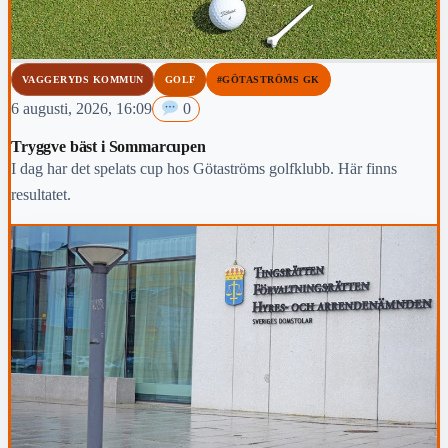
VAGGERYDS KOMMUN
GOLF
#GÖTASTRÖMS GK
6 augusti, 2026, 16:09
0
Tryggve bäst i Sommarcupen
I dag har det spelats cup hos Götaströms golfklubb. Här finns
resultatet.