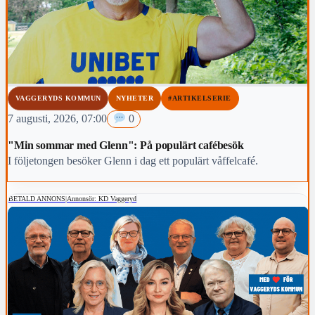
VAGGERYDS KOMMUN
NYHETER
#ARTIKELSERIE
7 augusti, 2026, 07:00
0
"Min sommar med Glenn": På populärt cafébesök
I följetongen besöker Glenn i dag ett populärt våffelcafé.
BETALD ANNONS
|
Annonsör: KD Vaggeryd