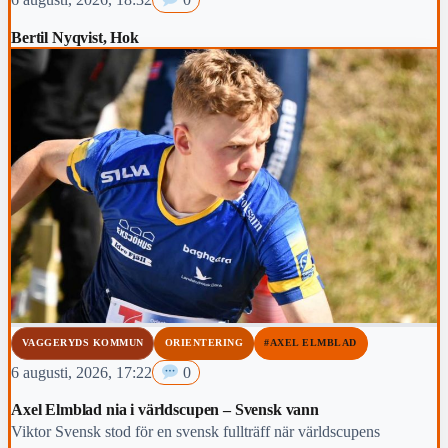
Bertil Nyqvist, Hok
VAGGERYDS KOMMUN
ORIENTERING
#AXEL ELMBLAD
6 augusti, 2026, 17:22
0
Axel Elmblad nia i världscupen – Svensk vann
Viktor Svensk stod för en svensk fullträff när världscupens