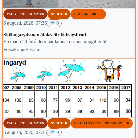
VAGGERYDS KOMMUN
NYHETER
#BIDRAGSBROTT
6 augusti, 2026, 07:36
0
Skillingarydsman åtalas för bidragsbrott
En man i 50-årsåldern har lämnat osanna uppgifter till
Försäkringskassan.
VAGGERYDS KOMMUN
NYHETER
#SKILLINGARYDS RENINGSVERK
6 augusti, 2026, 07:35
0