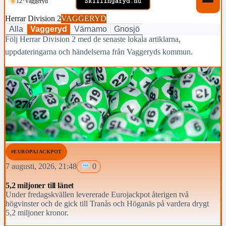
12°
Vaggeryd
Herrar Division 2
VAGGERYD
Alla
Vaggeryd
Värnamo
Gnosjö
Följ Herrar Division 2 med de senaste lokala artiklarna,
uppdateringarna och händelserna från Vaggeryds kommun.
#EUROPAJACKPOT
7 augusti, 2026, 21:48
0
5,2 miljoner till länet
Under fredagskvällen levererade Eurojackpot återigen två
högvinster och de gick till Tranås och Höganäs på vardera drygt
5,2 miljoner kronor.