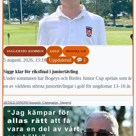
VAGGERYDS KOMMUN
GOLF
#HOOKS GK
5 augusti, 2026, 15:18
Uppdaterad
1
Sigge klar för riksfinal i juniortävling
Under sommaren har Bogeys och Birdes Junior Cup spelats som är
en av världens största juniortävlingar i golf för ungdomar 13–16 år.
BETALD ANNONS
|
Annonsör: Centerpartiet, Vaggeryd