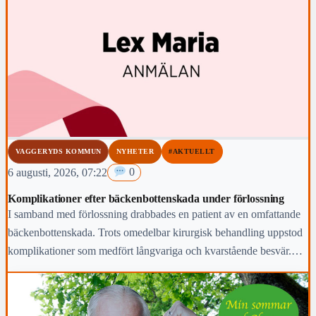
VAGGERYDS KOMMUN
NYHETER
#AKTUELLT
6 augusti, 2026, 07:22
0
Komplikationer efter bäckenbottenskada under förlossning
I samband med förlossning drabbades en patient av en omfattande
bäckenbottenskada. Trots omedelbar kirurgisk behandling uppstod
komplikationer som medfört långvariga och kvarstående besvär.
Region Jönköpings län anmäler händelsen för prövning enligt lex
Maria.