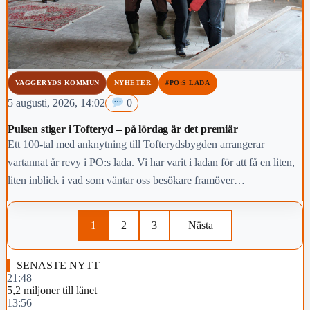
VAGGERYDS KOMMUN
NYHETER
#PO:S LADA
5 augusti, 2026, 14:02
0
Pulsen stiger i Tofteryd – på lördag är det premiär
Ett 100-tal med anknytning till Tofterydsbygden arrangerar
vartannat år revy i PO:s lada. Vi har varit i ladan för att få en liten,
liten inblick i vad som väntar oss besökare framöver…
1
2
3
Nästa
SENASTE NYTT
21:48
5,2 miljoner till länet
13:56