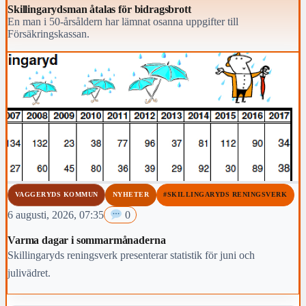
Skillingarydsman åtalas för bidragsbrott
En man i 50-årsåldern har lämnat osanna uppgifter till
Försäkringskassan.
VAGGERYDS KOMMUN
NYHETER
#SKILLINGARYDS RENINGSVERK
6 augusti, 2026, 07:35
0
Varma dagar i sommarmånaderna
Skillingaryds reningsverk presenterar statistik för juni och
julivädret.