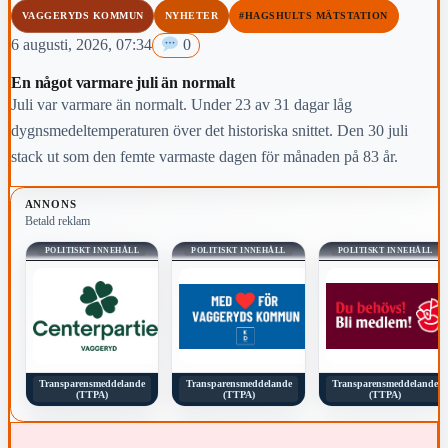
VAGGERYDS KOMMUN
NYHETER
#HAGSHULTS MÄTSTATION
6 augusti, 2026, 07:34
0
En något varmare juli än normalt
Juli var varmare än normalt. Under 23 av 31 dagar låg
dygnsmedeltemperaturen över det historiska snittet. Den 30 juli
stack ut som den femte varmaste dagen för månaden på 83 år.
ANNONS
Betald reklam
POLITISKT INNEHÅLL
POLITISKT INNEHÅLL
POLITISKT INNEHÅLL
Transparensmeddelande
Transparensmeddelande
Transparensmeddelande
(TTPA)
(TTPA)
(TTPA)