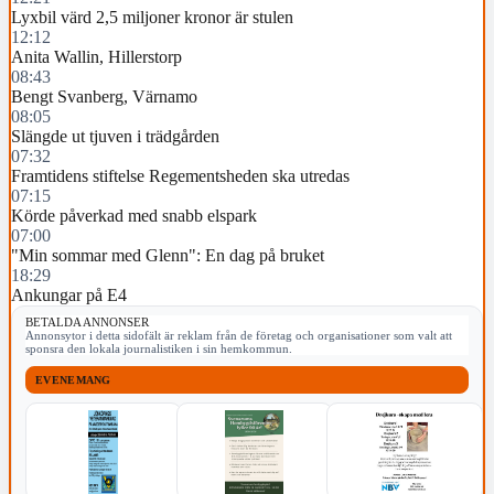
Lyxbil värd 2,5 miljoner kronor är stulen
12:12
Anita Wallin, Hillerstorp
08:43
Bengt Svanberg, Värnamo
08:05
Slängde ut tjuven i trädgården
07:32
Framtidens stiftelse Regementsheden ska utredas
07:15
Körde påverkad med snabb elspark
07:00
"Min sommar med Glenn": En dag på bruket
18:29
Ankungar på E4
BETALDA ANNONSER
Annonsytor i detta sidofält är reklam från de företag och organisationer som valt att
sponsra den lokala journalistiken i sin hemkommun.
EVENEMANG