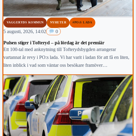
VAGGERYDS KOMMUN
NYHETER
#PO:S LADA
5 augusti, 2026, 14:02
0
Pulsen stiger i Tofteryd – på lördag är det premiär
Ett 100-tal med anknytning till Tofterydsbygden arrangerar
vartannat år revy i PO:s lada. Vi har varit i ladan för att få en liten,
liten inblick i vad som väntar oss besökare framöver…