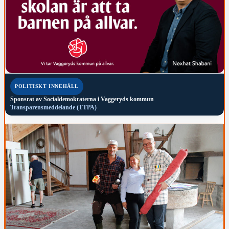
POLITISKT INNEHÅLL
Sponsrat av
Socialdemokraterna i Vaggeryds kommun
Transparensmeddelande (TTPA)