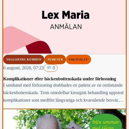
VAGGERYDS KOMMUN
NYHETER
#AKTUELLT
6 augusti, 2026, 07:22
0
Komplikationer efter bäckenbottenskada under förlossning
I samband med förlossning drabbades en patient av en omfattande
bäckenbottenskada. Trots omedelbar kirurgisk behandling uppstod
komplikationer som medfört långvariga och kvarstående besvär.
Region Jönköpings län anmäler händelsen för prövning enligt lex
Maria.