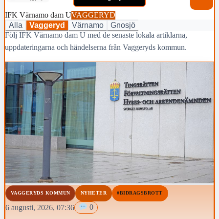
IFK Värnamo dam U
VAGGERYD
Alla
Vaggeryd
Värnamo
Gnosjö
Följ IFK Värnamo dam U med de senaste lokala artiklarna,
uppdateringarna och händelserna från Vaggeryds kommun.
VAGGERYDS KOMMUN
NYHETER
#BIDRAGSBROTT
6 augusti, 2026, 07:36
0