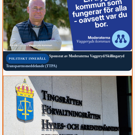
Sponsrat av
Moderaterna Vaggeryd/Skillingaryd
POLITISKT INNEHÅLL
Transparensmeddelande (TTPA)