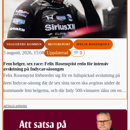
VAGGERYDS KOMMUN
MOTORSPORT
#FELIX ROSENQVIST
5 augusti, 2026, 15:08
Uppdaterad
0
Fem helger, sex race: Felix Rosenqvist redo för intensiv
avslutning på Indycar-säsongen
Felix Rosenqvist förbereder sig för en fullspäckad avslutning på
årets Indycar-säsong där de sex sista racen ska avgöras under de
kommande fem helgerna, och där Indy 500-vinnaren slåss om en
topp-fem-placering i den slutliga mästerskapstabellen.
BETALD ANNONS