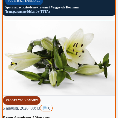
POLITISKT INNEHÅLL
Sponsrat av
Kristdemokraterna i Vaggeryds Kommun
Transparensmeddelande (TTPA)
VAGGERYDS KOMMUN
5 augusti, 2026, 08:43
0
Bengt Svanberg, Värnamo