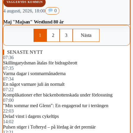
VAGGERYDS KOMMUN
4 augusti, 2026, 18:00
0
Maj "Majsan" Westlund 80 år
1
2
3
Nästa
SENASTE NYTT
07:36
Skillingarydsman åtalas för bidragsbrott
07:35
Varma dagar i sommarmånaderna
07:34
En något varmare juli än normalt
07:22
Komplikationer efter bäckenbottenskada under förlossning
07:00
"Min sommar med Glenn": En engagerad tur i terrängen
22:03
Delad vinst i dagens cykeltips
14:02
Pulsen stiger i Tofteryd – på lördag är det premiär
12:21