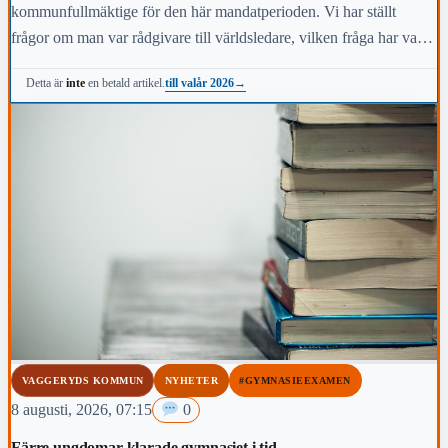
kommunfullmäktige för den här mandatperioden. Vi har ställt
frågor om man var rådgivare till världsledare, vilken fråga har varit
viktigast för dig under den här mandatperioden, vilken fråga är
till valår 2026
→
Detta är
inte
en betald artikel.
viktigast för kommunens invånare i höst och vem anses vara den
mest kända personen i kommunen.
VAGGERYDS KOMMUN
NYHETER
#GYMNASIEEXAMEN
8 augusti, 2026, 07:15
0
Färre ungdomar klarade gymnasiet i tid