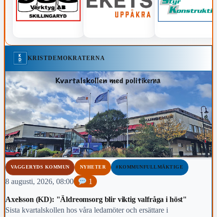
KRISTDEMOKRATERNA
VAGGERYDS KOMMUN
NYHETER
#KOMMUNFULLMÄKTIGE
8 augusti, 2026, 08:00
1
Axelsson (KD): "Äldreomsorg blir viktig valfråga i höst"
Sista kvartalskollen hos våra ledamöter och ersättare i