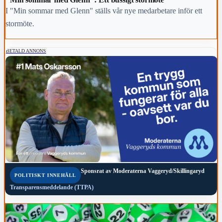
I "Min sommar med Glenn" ställs vår nye medarbetare inför ett
stormöte.
BETALD ANNONS
Sponsrat av
Moderaterna Vaggeryd/Skillingaryd
POLITISKT INNEHÅLL
Transparensmeddelande (TTPA)