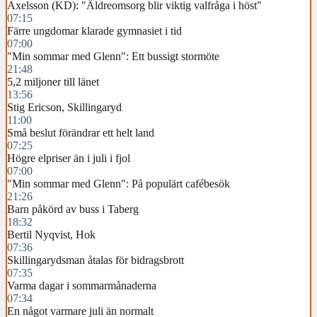
Axelsson (KD): "Äldreomsorg blir viktig valfråga i höst"
07:15
Färre ungdomar klarade gymnasiet i tid
07:00
"Min sommar med Glenn": Ett bussigt stormöte
21:48
5,2 miljoner till länet
13:56
Stig Ericson, Skillingaryd
11:00
Små beslut förändrar ett helt land
07:25
Högre elpriser än i juli i fjol
07:00
"Min sommar med Glenn": På populärt cafébesök
21:26
Barn påkörd av buss i Taberg
18:32
Bertil Nyqvist, Hok
07:36
Skillingarydsman åtalas för bidragsbrott
07:35
Varma dagar i sommarmånaderna
07:34
En något varmare juli än normalt