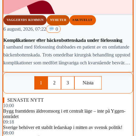
VAGGERYDS KOMMUN
NYHETER
#AKTUELLT
6 augusti, 2026, 07:22
0
Komplikationer efter bäckenbottenskada under förlossning
I samband med förlossning drabbades en patient av en omfattande
bäckenbottenskada. Trots omedelbar kirurgisk behandling uppstod
komplikationer som medfört långvariga och kvarstående besvär.
Region Jönköpings län anmäler händelsen för prövning enligt lex
Maria.
1
2
3
Nästa
SENASTE NYTT
10:00
Bygg framtidens äldreomsorg i ett centralt läge – inte på Yggen-
området
09:18
Sverige behöver ett stabilt ledarskap i mitten av svensk politik!
08:00