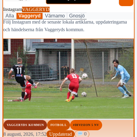
Instagram
VAGGERYD
Alla
Vaggeryd
Värnamo
Gnosjö
Följ Instagram med de senaste lokala artiklarna, uppdateringarna
och händelserna från Vaggeryds kommun.
VAGGERYDS KOMMUN
FOTBOLL
#DIVISION 5 NV
8 augusti, 2026, 17:52
Uppdaterad
0