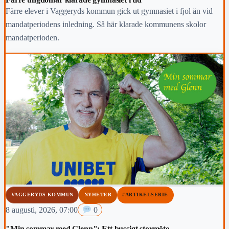
Färre elever i Vaggeryds kommun gick ut gymnasiet i fjol än vid
mandatperiodens inledning. Så här klarade kommunens skolor
mandatperioden.
VAGGERYDS KOMMUN
NYHETER
#ARTIKELSERIE
8 augusti, 2026, 07:00
0
"Min sommar med Glenn": Ett bussigt stormöte