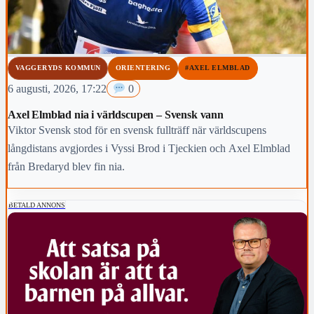
VAGGERYDS KOMMUN
ORIENTERING
#AXEL ELMBLAD
6 augusti, 2026, 17:22
0
Axel Elmblad nia i världscupen – Svensk vann
Viktor Svensk stod för en svensk fullträff när världscupens
långdistans avgjordes i Vyssi Brod i Tjeckien och Axel Elmblad
från Bredaryd blev fin nia.
BETALD ANNONS