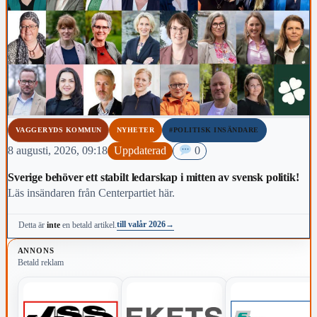
VAGGERYDS KOMMUN
NYHETER
#POLITISK INSÄNDARE
8 augusti, 2026, 09:18
Uppdaterad
0
Sverige behöver ett stabilt ledarskap i mitten av svensk politik!
Läs insändaren från Centerpartiet här.
till valår 2026
→
Detta är
inte
en betald artikel.
ANNONS
Betald reklam