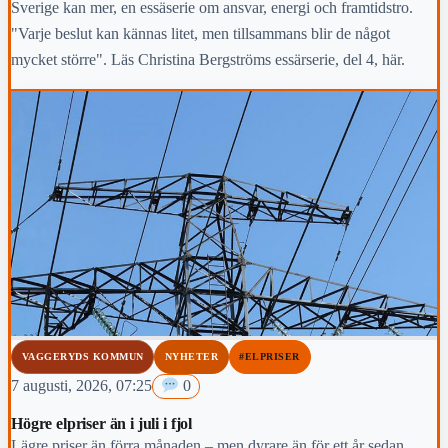
Sverige kan mer, en essäserie om ansvar, energi och framtidstro.
"Varje beslut kan kännas litet, men tillsammans blir de något
mycket större". Läs Christina Bergströms essärserie, del 4, här.
VAGGERYDS KOMMUN
NYHETER
#ELPRISER
7 augusti, 2026, 07:25
0
Högre elpriser än i juli i fjol
Lägre priser än förra månaden – men dyrare än för ett år sedan,