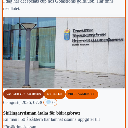
I dag har det spelats cup hos Götaströms golfklubb. Här finns
resultatet.
VAGGERYDS KOMMUN
NYHETER
#BIDRAGSBROTT
6 augusti, 2026, 07:36
0
Skillingarydsman åtalas för bidragsbrott
En man i 50-årsåldern har lämnat osanna uppgifter till
Försäkringskassan.