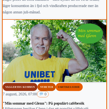
lägre konsumtion än i fjol och vindkraften producerade mer än
någon annan juli-månad.
VAGGERYDS KOMMUN
NYHETER
#ARTIKELSERIE
7 augusti, 2026, 07:00
0
"Min sommar med Glenn": På populärt cafébesök
I följetongen besöker Glenn i dag ett populärt våffelcafé.