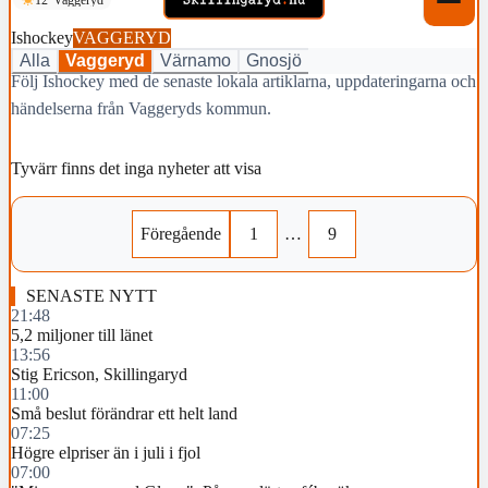
Ishockey
VAGGERYD
Alla
Vaggeryd
Värnamo
Gnosjö
Följ Ishockey med de senaste lokala artiklarna, uppdateringarna och
händelserna från Vaggeryds kommun.
Tyvärr finns det inga nyheter att visa
Föregående
1
…
9
SENASTE NYTT
21:48
5,2 miljoner till länet
13:56
Stig Ericson, Skillingaryd
11:00
Små beslut förändrar ett helt land
07:25
Högre elpriser än i juli i fjol
07:00