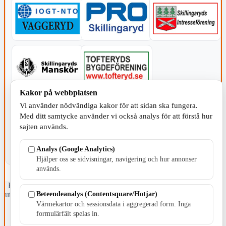
Kakor på webbplatsen
KOMMUNEN
Vi använder nödvändiga kakor för att sidan ska fungera.
Med ditt samtycke använder vi också analys för att förstå hur
sajten används.
Analys (Google Analytics)
Hjälper oss se sidvisningar, navigering och hur annonser
används.
Fristående webbtidningsföretag grundat 1991 som sedan 2002 ger
Beteendeanalys (Contentsquare/Hotjar)
ut tidningen Skillingaryd.nu och 2010 lanserades Värnamo.nu. Från
april 2026 omfattar Skillingaryd.nu tre kommuner: Gnosjö,
Värmekartor och sessionsdata i aggregerad form. Inga
Värnamo och Vaggeryds kommun.
formulärfält spelas in.