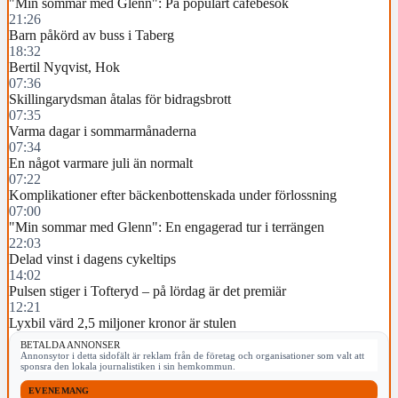
"Min sommar med Glenn": På populärt cafébesök
21:26
Barn påkörd av buss i Taberg
18:32
Bertil Nyqvist, Hok
07:36
Skillingarydsman åtalas för bidragsbrott
07:35
Varma dagar i sommarmånaderna
07:34
En något varmare juli än normalt
07:22
Komplikationer efter bäckenbottenskada under förlossning
07:00
"Min sommar med Glenn": En engagerad tur i terrängen
22:03
Delad vinst i dagens cykeltips
14:02
Pulsen stiger i Tofteryd – på lördag är det premiär
12:21
Lyxbil värd 2,5 miljoner kronor är stulen
BETALDA ANNONSER
Annonsytor i detta sidofält är reklam från de företag och organisationer som valt att
sponsra den lokala journalistiken i sin hemkommun.
EVENEMANG