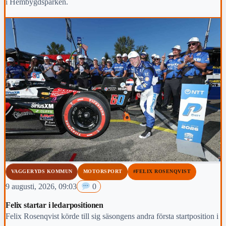
i Hembygdsparken.
VAGGERYDS KOMMUN
MOTORSPORT
#FELIX ROSENQVIST
9 augusti, 2026, 09:03
0
Felix startar i ledarpositionen
Felix Rosenqvist körde till sig säsongens andra första startposition i