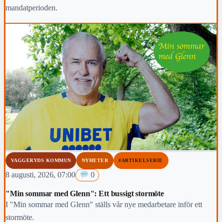
mandatperioden.
VAGGERYDS KOMMUN
NYHETER
#ARTIKELSERIE
8 augusti, 2026, 07:00
0
"Min sommar med Glenn": Ett bussigt stormöte
I "Min sommar med Glenn" ställs vår nye medarbetare inför ett
stormöte.