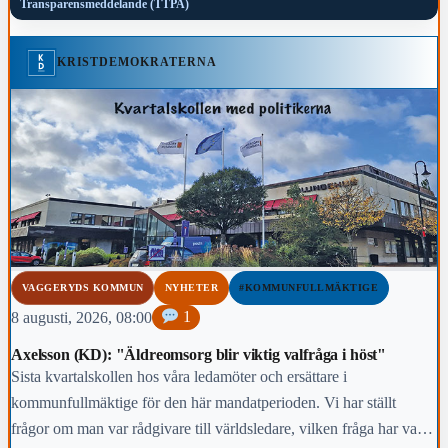
Transparensmeddelande (TTPA)
KRISTDEMOKRATERNA
VAGGERYDS KOMMUN
NYHETER
#KOMMUNFULLMÄKTIGE
8 augusti, 2026, 08:00
1
Axelsson (KD): "Äldreomsorg blir viktig valfråga i höst"
Sista kvartalskollen hos våra ledamöter och ersättare i
kommunfullmäktige för den här mandatperioden. Vi har ställt
frågor om man var rådgivare till världsledare, vilken fråga har varit