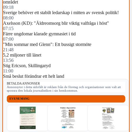
området
09:18
Sverige behöver ett stabilt ledarskap i mitten av svensk politik!
08:00
Axelsson (KD): "Äldreomsorg blir viktig valfråga i höst"
07:15
Färre ungdomar klarade gymnasiet i tid
07:00
"Min sommar med Glenn": Ett bussigt stormöte
21:48
5,2 miljoner till länet
13:56
Stig Ericson, Skillingaryd
11:00
Små beslut förändrar ett helt land
BETALDA ANNONSER
Annonsytor i detta sidofält är reklam från de företag och organisationer som valt att
sponsra den lokala journalistiken i sin hemkommun.
EVENEMANG