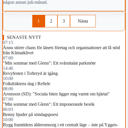
någon annan juli-månad.
1
2
3
Nästa
SENASTE NYTT
07:15
Ännu större chans för länets företag och organisationer att få stöd
från Klimatklivet
07:00
"Min sommar med Glenn": Ett svåruttalat parkmöte
14:46
Revyfesten i Tofteryd är igång
10:00
Folkdräktens dag i Reftele
08:00
Aronsson (SD): "Sociala biten ligger mig varmt om hjärtat"
07:00
"Min sommar med Glenn": Ett imponerande besök
06:03
Benny bjuder på söndagspoesi
10:00
Bygg framtidens äldreomsorg i ett centralt läge – inte på Yggen-