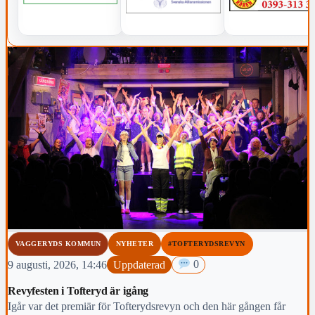
VAGGERYDS KOMMUN
NYHETER
#TOFTERYDSREVYN
9 augusti, 2026, 14:46
Uppdaterad
0
Revyfesten i Tofteryd är igång
Igår var det premiär för Tofterydsrevyn och den här gången får