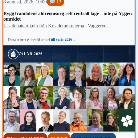
8 augusti, 2026, 10:00
13
Bygg framtidens äldreomsorg i ett centralt läge – inte på Yggen-
området
Läs debattartikeln från Kristdemokraterna i Vaggeryd.
till valår 2026
→
Detta är
inte
en betald artikel.
VALÅR 2026
VAGGERYDS KOMMUN
NYHETER
#POLITISK INSÄNDARE