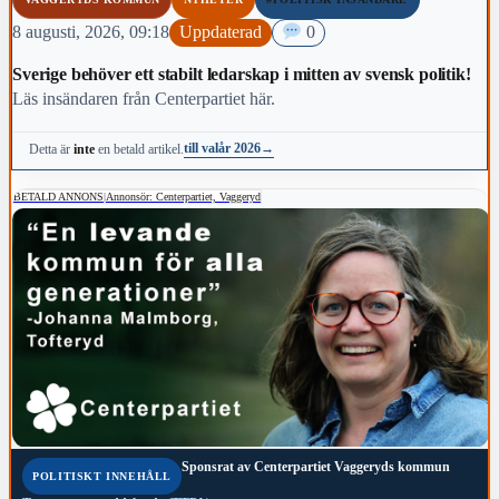
8 augusti, 2026, 09:18
Uppdaterad
0
Sverige behöver ett stabilt ledarskap i mitten av svensk politik!
Läs insändaren från Centerpartiet här.
till valår 2026
→
Detta är
inte
en betald artikel.
BETALD ANNONS
|
Annonsör: Centerpartiet, Vaggeryd
Sponsrat av
Centerpartiet Vaggeryds kommun
POLITISKT INNEHÅLL