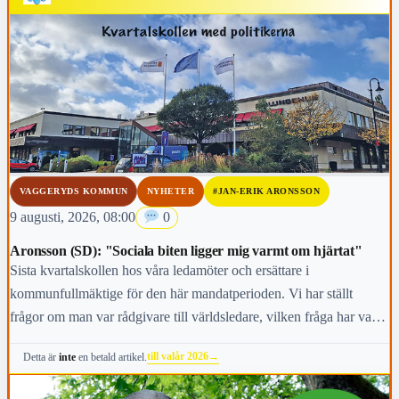
VAGGERYDS KOMMUN
NYHETER
#JAN-ERIK ARONSSON
9 augusti, 2026, 08:00
0
Aronsson (SD): "Sociala biten ligger mig varmt om hjärtat"
Sista kvartalskollen hos våra ledamöter och ersättare i
kommunfullmäktige för den här mandatperioden. Vi har ställt
frågor om man var rådgivare till världsledare, vilken fråga har varit
viktigast för dig under den här mandatperioden, vilken fråga är
till valår 2026
→
Detta är
inte
en betald artikel.
viktigast för kommunens invånare i höst och vem anses vara den
mest kända personen i kommunen.