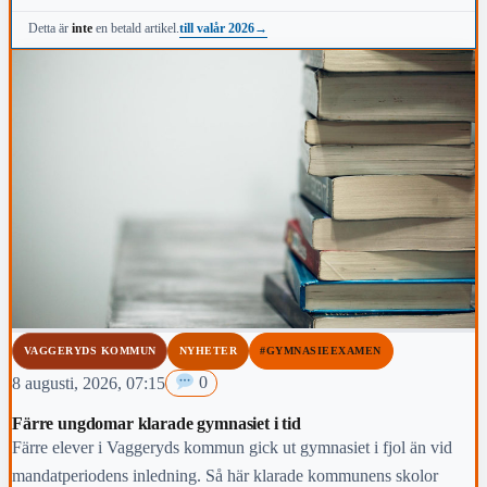
viktigast för dig under den här mandatperioden, vilken fråga är
till valår 2026
→
Detta är
inte
en betald artikel.
viktigast för kommunens invånare i höst och vem anses vara den
mest kända personen i kommunen.
VAGGERYDS KOMMUN
NYHETER
#GYMNASIEEXAMEN
8 augusti, 2026, 07:15
0
Färre ungdomar klarade gymnasiet i tid
Färre elever i Vaggeryds kommun gick ut gymnasiet i fjol än vid
mandatperiodens inledning. Så här klarade kommunens skolor