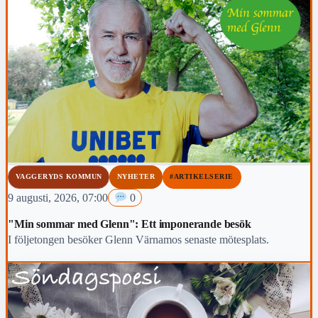
VAGGERYDS KOMMUN
NYHETER
#ARTIKELSERIE
9 augusti, 2026, 07:00
0
"Min sommar med Glenn": Ett imponerande besök
I följetongen besöker Glenn Värnamos senaste mötesplats.