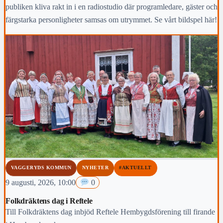
publiken kliva rakt in i en radiostudio där programledare, gäster och
färgstarka personligheter samsas om utrymmet. Se vårt bildspel här!
VAGGERYDS KOMMUN
NYHETER
#AKTUELLT
9 augusti, 2026, 10:00
0
Folkdräktens dag i Reftele
Till Folkdräktens dag inbjöd Reftele Hembygdsförening till firande