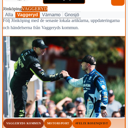
Jönköping
VAGGERYD
Alla
Vaggeryd
Värnamo
Gnosjö
Följ Jönköping med de senaste lokala artiklarna, uppdateringarna
och händelserna från Vaggeryds kommun.
VAGGERYDS KOMMUN
MOTORSPORT
#FELIX ROSENQVIST