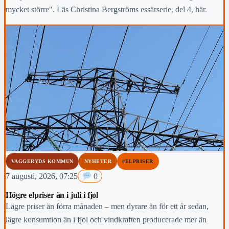
mycket större". Läs Christina Bergströms essärserie, del 4, här.
VAGGERYDS KOMMUN
NYHETER
#ELPRISER
7 augusti, 2026, 07:25
0
Högre elpriser än i juli i fjol
Lägre priser än förra månaden – men dyrare än för ett år sedan,
lägre konsumtion än i fjol och vindkraften producerade mer än