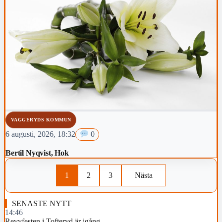
VAGGERYDS KOMMUN
6 augusti, 2026, 18:32
0
Bertil Nyqvist, Hok
1
2
3
Nästa
SENASTE NYTT
14:46
Revyfesten i Tofteryd är igång