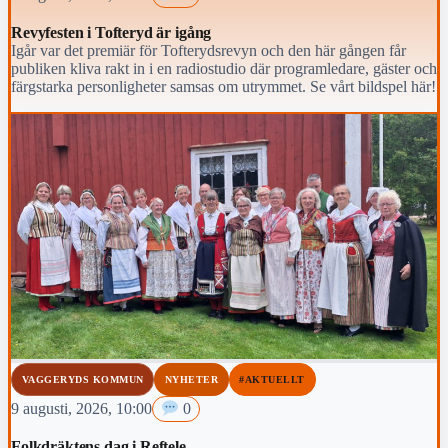
Revyfesten i Tofteryd är igång
Igår var det premiär för Tofterydsrevyn och den här gången får
publiken kliva rakt in i en radiostudio där programledare, gäster och
färgstarka personligheter samsas om utrymmet. Se vårt bildspel här!
VAGGERYDS KOMMUN
NYHETER
#AKTUELLT
9 augusti, 2026, 10:00
0
Folkdräktens dag i Reftele