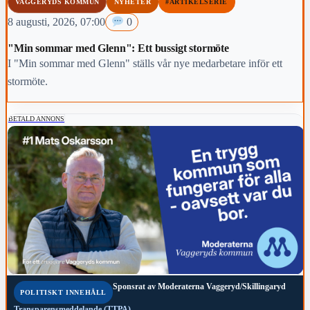
VAGGERYDS KOMMUN
NYHETER
#ARTIKELSERIE
8 augusti, 2026, 07:00
0
"Min sommar med Glenn": Ett bussigt stormöte
I "Min sommar med Glenn" ställs vår nye medarbetare inför ett
stormöte.
BETALD ANNONS
Sponsrat av
Moderaterna Vaggeryd/Skillingaryd
POLITISKT INNEHÅLL
Transparensmeddelande (TTPA)