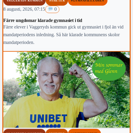
VAGGERYDS KOMMUN
NYHETER
#GYMNASIEEXAMEN
8 augusti, 2026, 07:15
0
Färre ungdomar klarade gymnasiet i tid
Färre elever i Vaggeryds kommun gick ut gymnasiet i fjol än vid
mandatperiodens inledning. Så här klarade kommunens skolor
mandatperioden.