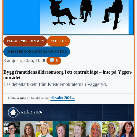
VAGGERYDS KOMMUN
NYHETER
#KRISTDEMOKRATERNA VAGGERYD
8 augusti, 2026, 10:00
9
Bygg framtidens äldreomsorg i ett centralt läge – inte på Yggen-
området
Läs debattartikeln från Kristdemokraterna i Vaggeryd.
till valår 2026
→
Detta är
inte
en betald artikel.
VALÅR 2026