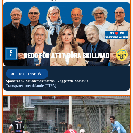
POLITISKT INNEHÅLL
Sponsrat av
Kristdemokraterna i Vaggeryds Kommun
Transparensmeddelande (TTPA)