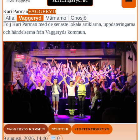
23°
Vaggeryd
Kari Parman
VAGGERYD
Alla
Vaggeryd
Värnamo
Gnosjö
Följ Kari Parman med de senaste lokala artiklarna, uppdateringarna
och händelserna från Vaggeryds kommun.
VAGGERYDS KOMMUN
NYHETER
#TOFTERYDSREVYN
9 augusti, 2026, 14:46
0