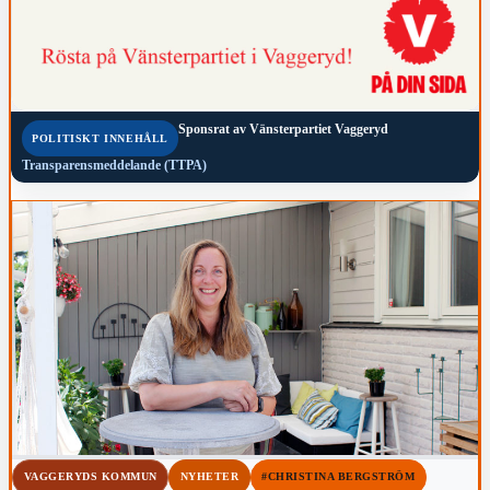
Sponsrat av
Vänsterpartiet Vaggeryd
POLITISKT INNEHÅLL
Transparensmeddelande (TTPA)
VAGGERYDS KOMMUN
NYHETER
#CHRISTINA BERGSTRÖM