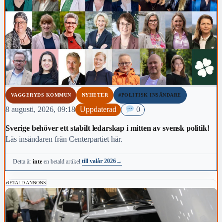
VAGGERYDS KOMMUN
NYHETER
#POLITISK INSÄNDARE
8 augusti, 2026, 09:18
Uppdaterad
0
Sverige behöver ett stabilt ledarskap i mitten av svensk politik!
Läs insändaren från Centerpartiet här.
till valår 2026
→
Detta är
inte
en betald artikel.
BETALD ANNONS