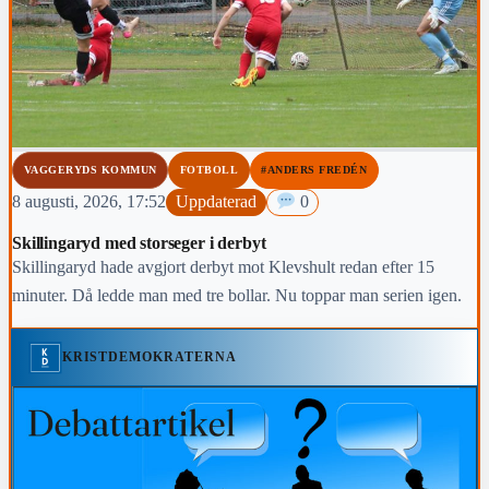
VAGGERYDS KOMMUN
FOTBOLL
#ANDERS FREDÉN
8 augusti, 2026, 17:52
Uppdaterad
0
Skillingaryd med storseger i derbyt
Skillingaryd hade avgjort derbyt mot Klevshult redan efter 15
minuter. Då ledde man med tre bollar. Nu toppar man serien igen.
KRISTDEMOKRATERNA