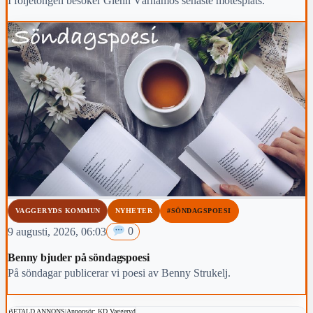
I följetongen besöker Glenn Värnamos senaste mötesplats.
VAGGERYDS KOMMUN
NYHETER
#SÖNDAGSPOESI
9 augusti, 2026, 06:03
0
Benny bjuder på söndagspoesi
På söndagar publicerar vi poesi av Benny Strukelj.
BETALD ANNONS
|
Annonsör: KD Vaggeryd