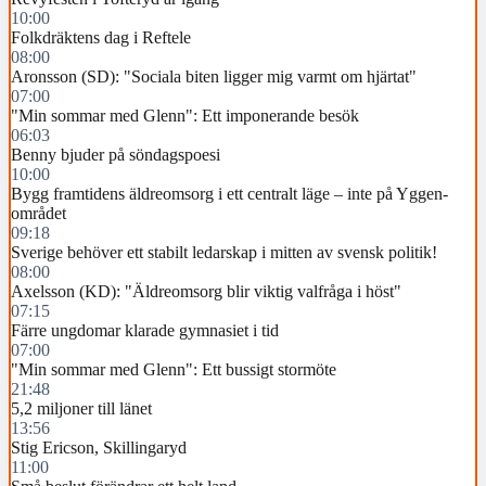
10:00
Folkdräktens dag i Reftele
08:00
Aronsson (SD): "Sociala biten ligger mig varmt om hjärtat"
07:00
"Min sommar med Glenn": Ett imponerande besök
06:03
Benny bjuder på söndagspoesi
10:00
Bygg framtidens äldreomsorg i ett centralt läge – inte på Yggen-
området
09:18
Sverige behöver ett stabilt ledarskap i mitten av svensk politik!
08:00
Axelsson (KD): "Äldreomsorg blir viktig valfråga i höst"
07:15
Färre ungdomar klarade gymnasiet i tid
07:00
"Min sommar med Glenn": Ett bussigt stormöte
21:48
5,2 miljoner till länet
13:56
Stig Ericson, Skillingaryd
11:00