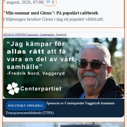
7 augusti, 2026, 07:00
0
"Min sommar med Glenn": På populärt cafébesök
I följetongen besöker Glenn i dag ett populärt våffelcafé.
BETALD ANNONS
|
Annonsör: Centerpartiet, Vaggeryd
Sponsrat av
Centerpartiet Vaggeryds kommun
POLITISKT INNEHÅLL
Transparensmeddelande (TTPA)