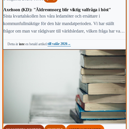
Axelsson (KD): "Äldreomsorg blir viktig valfråga i höst"
Sista kvartalskollen hos våra ledamöter och ersättare i
kommunfullmäktige för den här mandatperioden. Vi har ställt
frågor om man var rådgivare till världsledare, vilken fråga har varit
viktigast för dig under den här mandatperioden, vilken fråga är
till valår 2026
→
Detta är
inte
en betald artikel.
viktigast för kommunens invånare i höst och vem anses vara den
mest kända personen i kommunen.