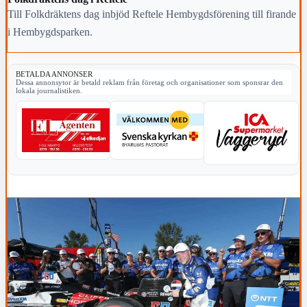
Till Folkdräktens dag inbjöd Reftele Hembygdsförening till firande
i Hembygdsparken.
BETALDA ANNONSER
Dessa annonsytor är betald reklam från företag och organisationer som sponsrar den
lokala journalistiken.