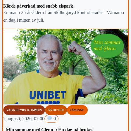
Körde påverkad med snabb elspark
En man i 25-årsåldern från Skillingaryd kontrollerades i Värnamo
en dag i mitten av juli.
VAGGERYDS KOMMUN
NYHETER
#ÅMINNE
5 augusti, 2026, 07:00
0
"Min sommar med Glenn": En dag på bruket