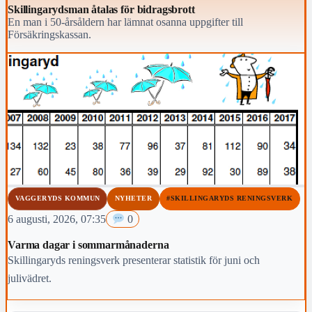
Skillingarydsman åtalas för bidragsbrott
En man i 50-årsåldern har lämnat osanna uppgifter till
Försäkringskassan.
VAGGERYDS KOMMUN
NYHETER
#SKILLINGARYDS RENINGSVERK
6 augusti, 2026, 07:35
0
Varma dagar i sommarmånaderna
Skillingaryds reningsverk presenterar statistik för juni och
julivädret.