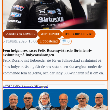
VAGGERYDS KOMMUN
MOTORSPORT
#FELIX ROSENQVIST
5 augusti, 2026, 15:08
Uppdaterad
0
Fem helger, sex race: Felix Rosenqvist redo för intensiv
avslutning på Indycar-säsongen
Felix Rosenqvist förbereder sig för en fullspäckad avslutning på
årets Indycar-säsong där de sex sista racen ska avgöras under de
kommande fem helgerna, och där Indy 500-vinnaren slåss om en
topp-fem-placering i den slutliga mästerskapstabellen.
BETALD ANNONS
|
Annonsör: KD Vaggeryd