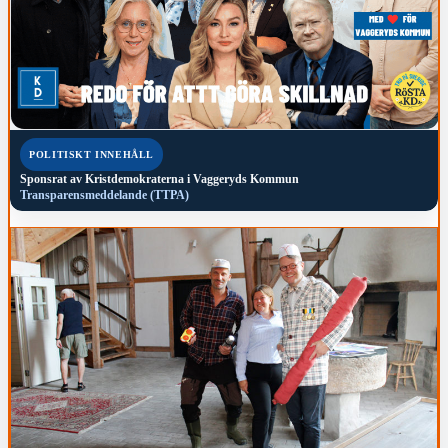
POLITISKT INNEHÅLL
Sponsrat av
Kristdemokraterna i Vaggeryds Kommun
Transparensmeddelande (TTPA)