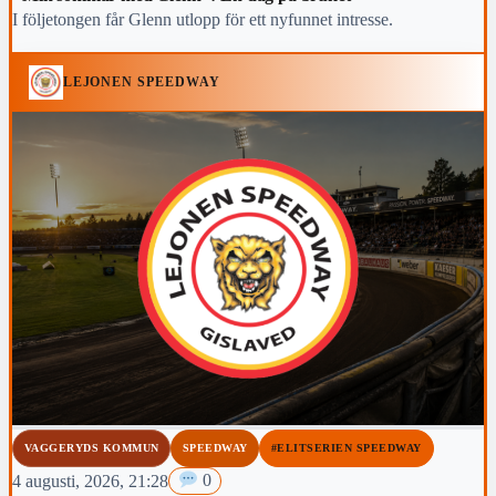
I följetongen får Glenn utlopp för ett nyfunnet intresse.
LEJONEN SPEEDWAY
VAGGERYDS KOMMUN
SPEEDWAY
#ELITSERIEN SPEEDWAY
4 augusti, 2026, 21:28
0