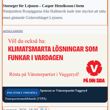
Storseger för Lejonen – Casper Henriksson i form
Nästjumbon Rospiggarna från Hallstavik hade inte mycket att sätta
emot gästande Gislavedslaget Lejonen.
BETALD ANNONS
Sponsrat av
Vänsterpartiet Vaggeryd
POLITISKT INNEHÅLL
Transparensmeddelande (TTPA)
4 augusti, 2026, 18:29
0