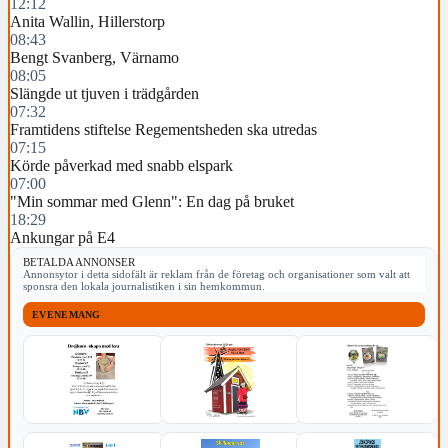
12:12
Anita Wallin, Hillerstorp
08:43
Bengt Svanberg, Värnamo
08:05
Slängde ut tjuven i trädgården
07:32
Framtidens stiftelse Regementsheden ska utredas
07:15
Körde påverkad med snabb elspark
07:00
"Min sommar med Glenn": En dag på bruket
18:29
Ankungar på E4
BETALDA ANNONSER
Annonsytor i detta sidofält är reklam från de företag och organisationer som valt att
sponsra den lokala journalistiken i sin hemkommun.
EVENEMANG