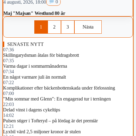
4 augusti, 2026, 18:00
0
Maj "Majsan" Westlund 80 år
1
2
3
Nästa
SENASTE NYTT
07:36
Skillingarydsman åtalas för bidragsbrott
07:35
Varma dagar i sommarmånaderna
07:34
En något varmare juli än normalt
07:22
Komplikationer efter bäckenbottenskada under förlossning
07:00
"Min sommar med Glenn": En engagerad tur i terrängen
22:03
Delad vinst i dagens cykeltips
14:02
Pulsen stiger i Tofteryd – på lördag är det premiär
12:21
Lyxbil värd 2,5 miljoner kronor är stulen