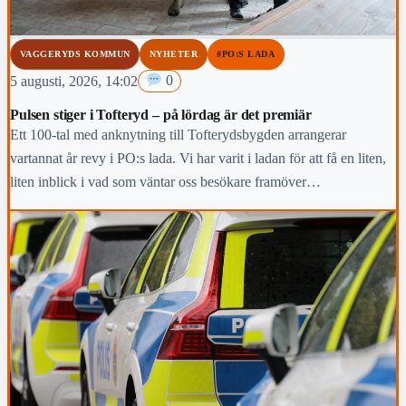
VAGGERYDS KOMMUN
NYHETER
#PO:S LADA
5 augusti, 2026, 14:02
0
Pulsen stiger i Tofteryd – på lördag är det premiär
Ett 100-tal med anknytning till Tofterydsbygden arrangerar
vartannat år revy i PO:s lada. Vi har varit i ladan för att få en liten,
liten inblick i vad som väntar oss besökare framöver…