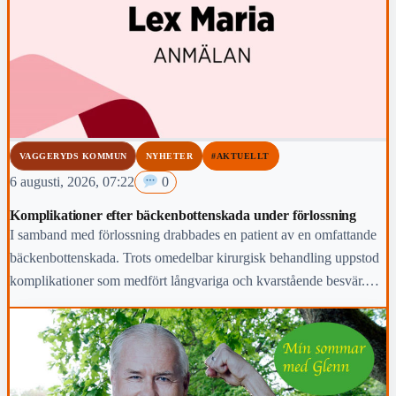
VAGGERYDS KOMMUN
NYHETER
#AKTUELLT
6 augusti, 2026, 07:22
0
Komplikationer efter bäckenbottenskada under förlossning
I samband med förlossning drabbades en patient av en omfattande
bäckenbottenskada. Trots omedelbar kirurgisk behandling uppstod
komplikationer som medfört långvariga och kvarstående besvär.
Region Jönköpings län anmäler händelsen för prövning enligt lex
Maria.