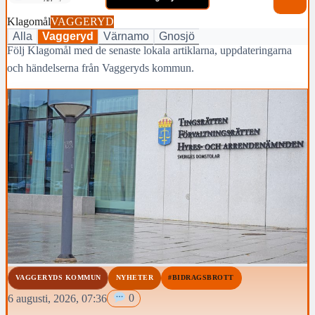
Klagomål
VAGGERYD
Alla
Vaggeryd
Värnamo
Gnosjö
Följ Klagomål med de senaste lokala artiklarna, uppdateringarna
och händelserna från Vaggeryds kommun.
VAGGERYDS KOMMUN
NYHETER
#BIDRAGSBROTT
6 augusti, 2026, 07:36
0