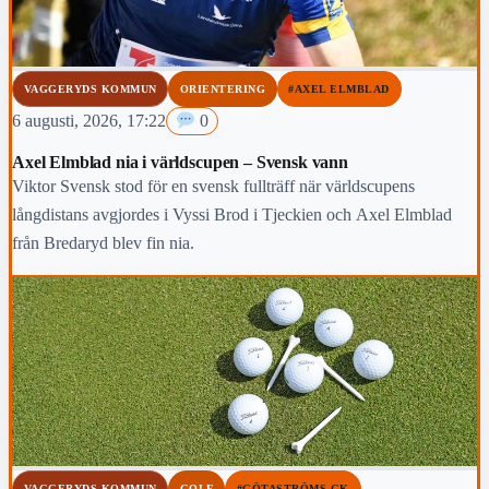
VAGGERYDS KOMMUN
ORIENTERING
#AXEL ELMBLAD
6 augusti, 2026, 17:22
0
Axel Elmblad nia i världscupen – Svensk vann
Viktor Svensk stod för en svensk fullträff när världscupens
långdistans avgjordes i Vyssi Brod i Tjeckien och Axel Elmblad
från Bredaryd blev fin nia.
VAGGERYDS KOMMUN
GOLF
#GÖTASTRÖMS GK