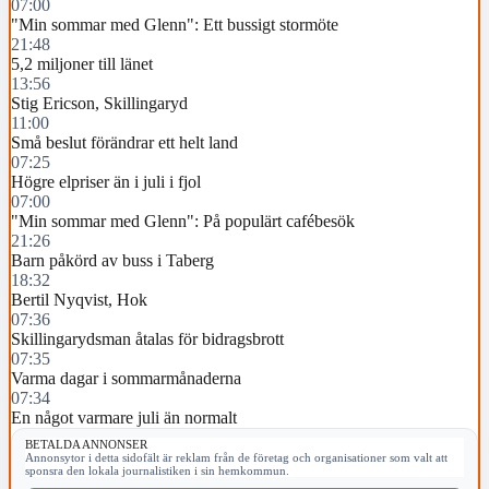
07:00
"Min sommar med Glenn": Ett bussigt stormöte
21:48
5,2 miljoner till länet
13:56
Stig Ericson, Skillingaryd
11:00
Små beslut förändrar ett helt land
07:25
Högre elpriser än i juli i fjol
07:00
"Min sommar med Glenn": På populärt cafébesök
21:26
Barn påkörd av buss i Taberg
18:32
Bertil Nyqvist, Hok
07:36
Skillingarydsman åtalas för bidragsbrott
07:35
Varma dagar i sommarmånaderna
07:34
En något varmare juli än normalt
BETALDA ANNONSER
Annonsytor i detta sidofält är reklam från de företag och organisationer som valt att
sponsra den lokala journalistiken i sin hemkommun.