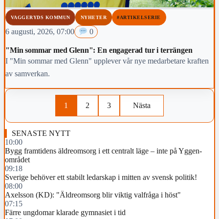
VAGGERYDS KOMMUN
NYHETER
#ARTIKELSERIE
6 augusti, 2026, 07:00
0
"Min sommar med Glenn": En engagerad tur i terrängen
I "Min sommar med Glenn" upplever vår nye medarbetare kraften
av samverkan.
1
2
3
Nästa
SENASTE NYTT
10:00
Bygg framtidens äldreomsorg i ett centralt läge – inte på Yggen-
området
09:18
Sverige behöver ett stabilt ledarskap i mitten av svensk politik!
08:00
Axelsson (KD): "Äldreomsorg blir viktig valfråga i höst"
07:15
Färre ungdomar klarade gymnasiet i tid