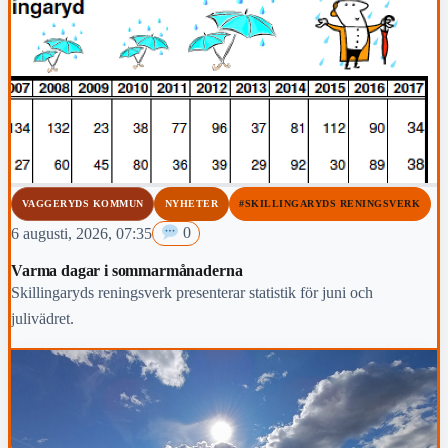
VAGGERYDS KOMMUN
NYHETER
#SKILLINGARYDS RENINGSVERK
6 augusti, 2026, 07:35
0
Varma dagar i sommarmånaderna
Skillingaryds reningsverk presenterar statistik för juni och
julivädret.