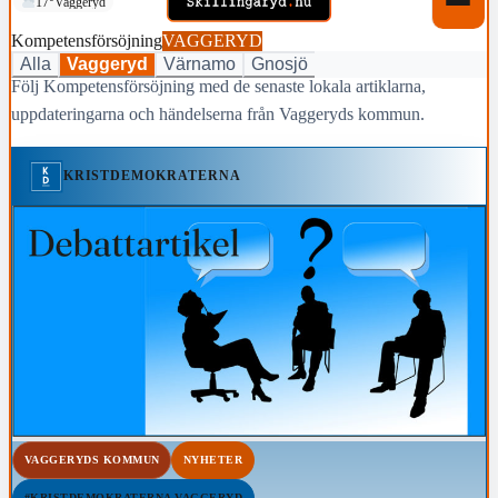
17°
Vaggeryd
Kompetensförsöjning
VAGGERYD
Alla
Vaggeryd
Värnamo
Gnosjö
Följ Kompetensförsöjning med de senaste lokala artiklarna,
uppdateringarna och händelserna från Vaggeryds kommun.
KRISTDEMOKRATERNA
VAGGERYDS KOMMUN
NYHETER
#KRISTDEMOKRATERNA VAGGERYD