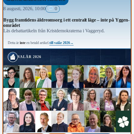
8 augusti, 2026, 10:00
0
Bygg framtidens äldreomsorg i ett centralt läge – inte på Yggen-
området
Läs debattartikeln från Kristdemokraterna i Vaggeryd.
till valår 2026
→
Detta är
inte
en betald artikel.
VALÅR 2026