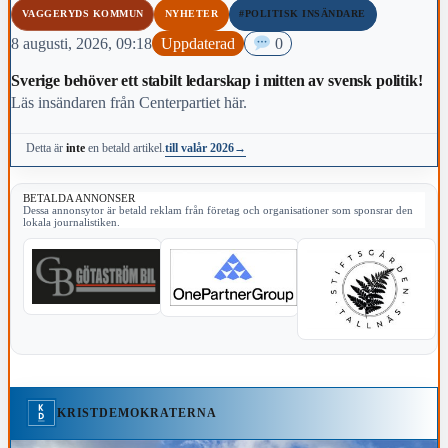
VAGGERYDS KOMMUN
NYHETER
#POLITISK INSÄNDARE
8 augusti, 2026, 09:18
Uppdaterad
0
Sverige behöver ett stabilt ledarskap i mitten av svensk politik!
Läs insändaren från Centerpartiet här.
till valår 2026
→
Detta är
inte
en betald artikel.
BETALDA ANNONSER
Dessa annonsytor är betald reklam från företag och organisationer som sponsrar den
lokala journalistiken.
KRISTDEMOKRATERNA