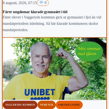
8 augusti, 2026, 07:15
0
Färre ungdomar klarade gymnasiet i tid
Färre elever i Vaggeryds kommun gick ut gymnasiet i fjol än vid
mandatperiodens inledning. Så här klarade kommunens skolor
mandatperioden.
VAGGERYDS KOMMUN
NYHETER
#ARTIKELSERIE