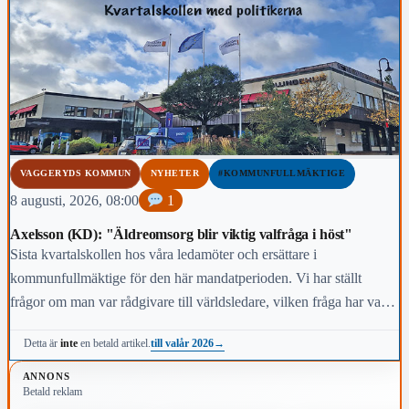
VAGGERYDS KOMMUN
NYHETER
#KOMMUNFULLMÄKTIGE
8 augusti, 2026, 08:00
1
Axelsson (KD): "Äldreomsorg blir viktig valfråga i höst"
Sista kvartalskollen hos våra ledamöter och ersättare i
kommunfullmäktige för den här mandatperioden. Vi har ställt
frågor om man var rådgivare till världsledare, vilken fråga har varit
viktigast för dig under den här mandatperioden, vilken fråga är
till valår 2026
→
Detta är
inte
en betald artikel.
viktigast för kommunens invånare i höst och vem anses vara den
mest kända personen i kommunen.
ANNONS
Betald reklam