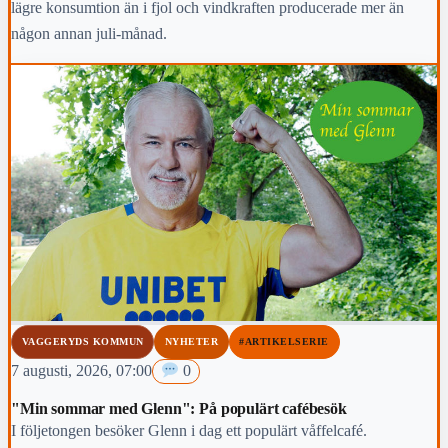
lägre konsumtion än i fjol och vindkraften producerade mer än
någon annan juli-månad.
VAGGERYDS KOMMUN
NYHETER
#ARTIKELSERIE
7 augusti, 2026, 07:00
0
"Min sommar med Glenn": På populärt cafébesök
I följetongen besöker Glenn i dag ett populärt våffelcafé.