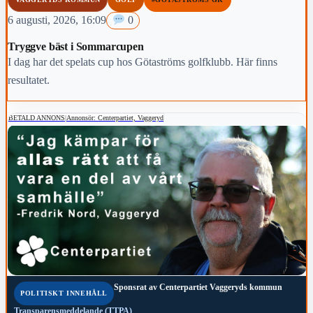
6 augusti, 2026, 16:09
0
Tryggve bäst i Sommarcupen
I dag har det spelats cup hos Götaströms golfklubb. Här finns
resultatet.
BETALD ANNONS
|
Annonsör: Centerpartiet, Vaggeryd
Sponsrat av
Centerpartiet Vaggeryds kommun
POLITISKT INNEHÅLL
Transparensmeddelande (TTPA)