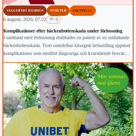
VAGGERYDS KOMMUN
NYHETER
#AKTUELLT
6 augusti, 2026, 07:22
0
Komplikationer efter bäckenbottenskada under förlossning
I samband med förlossning drabbades en patient av en omfattande
bäckenbottenskada. Trots omedelbar kirurgisk behandling uppstod
komplikationer som medfört långvariga och kvarstående besvär.
Region Jönköpings län anmäler händelsen för prövning enligt lex
Maria.