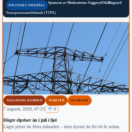
Sponsrat av
Moderaterna Vaggeryd/Skillingaryd
POLITISKT INNEHÅLL
Transparensmeddelande (TTPA)
VAGGERYDS KOMMUN
NYHETER
#ELPRISER
7 augusti, 2026, 07:25
0
Högre elpriser än i juli i fjol
Lägre priser än förra månaden – men dyrare än för ett år sedan,