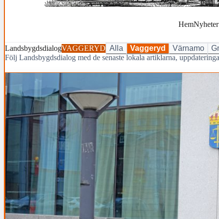
Hem
Nyheter
Landsbygdsdialog
VAGGERYD
Alla
Vaggeryd
Värnamo
G
Följ Landsbygdsdialog med de senaste lokala artiklarna, uppdaterin