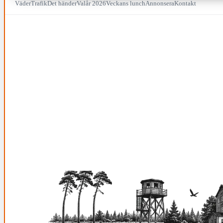
Väder
Trafik
Det händer
Valår 2026
Veckans lunch
Annonsera
Kontakt