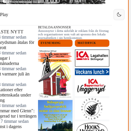
Play
BETALDA ANNONSER
Annonsytor i detta sidofält är reklam från de företag
STE NYTT
och organisationer som valt att sponsra den lokala
8 timmar sedan
journalistiken i sin hemkommun.
arydsman åtalas för
EVENEMANG
MAT/DRYCK
rott
8 timmar sedan
agar i
månaderna
8 timmar sedan
 varmare juli än
8 timmar sedan
tioner efter
ottenskada under
ing
8 timmar sedan
mmar med Glenn":
erad tur i terrängen
17 timmar sedan
nst i dagens