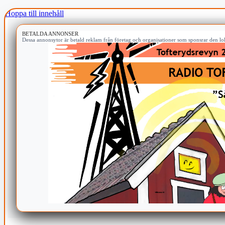
Hoppa till innehåll
BETALDA ANNONSER
Dessa annonsytor är betald reklam från företag och organisationer som sponsrar den lok