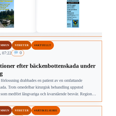
OMMUN
NYHETER
#AKTUELLT
, 07:22
0
ioner efter bäckenbottenskada under
ng
förlossning drabbades en patient av en omfattande
ada. Trots omedelbar kirurgisk behandling uppstod
 som medfört långvariga och kvarstående besvär. Region
anmäler händelsen för prövning enligt lex Maria.
OMMUN
NYHETER
#ARTIKELSERIE