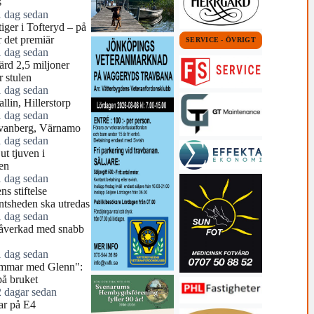
s
1 dag sedan
tiger i Tofteryd – på
r det premiär
SERVICE - ÖVRIGT
1 dag sedan
ärd 2,5 miljoner
r stulen
1 dag sedan
llin, Hillerstorp
1 dag sedan
vanberg, Värnamo
1 dag sedan
ut tjuven i
en
1 dag sedan
ns stiftelse
tsheden ska utredas
1 dag sedan
åverkad med snabb
1 dag sedan
mmar med Glenn":
å bruket
2 dagar sedan
r på E4