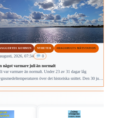
VAGGERYDS KOMMUN
NYHETER
#HAGSHULTS MÄTSTATION
augusti, 2026, 07:34
0
n något varmare juli än normalt
li var varmare än normalt. Under 23 av 31 dagar låg
gnsmedeltemperaturen över det historiska snittet. Den 30 juli
tack ut som den femte varmaste dagen för månaden på 83 år.