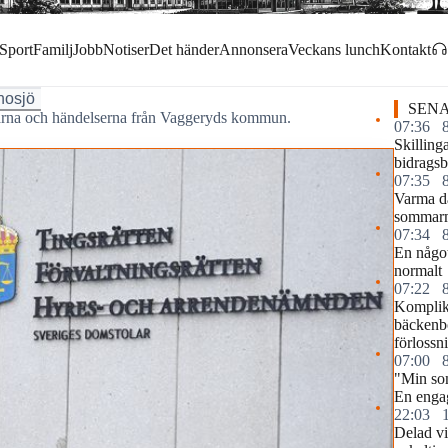
Sport
Familj
Jobb
Notiser
Det händer
Annonsera
Veckans lunch
Kontakt
nosjö
SENA
garna och händelserna från Vaggeryds kommun.
07:36
Skilling
bidragsb
07:35
Varma d
sommar
07:34
En något
normalt
07:22
Komplika
bäckenb
förlossn
07:00
"Min so
En engag
22:03
Delad vi