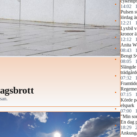
cykeltip
14:02
Pulsen s
lördag ä
12:21
Lyxbil v
kronor ä
12:12
Anita Wa
08:43
Bengt S
08:05
Slängde 
trädgård
07:32
Framtide
ragsbrott
Regemen
07:15
san.
Körde p
elspark
07:00
"Min so
En dag p
18:29
Ankunga