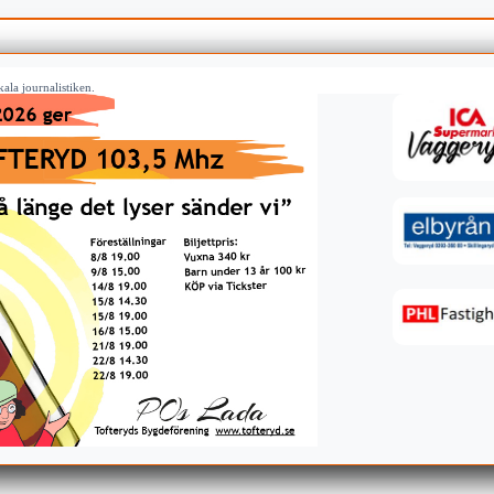
ala journalistiken.