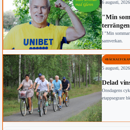
6 augusti, 2026
"Min som
terrängen
I "Min sommar 
samverkan.
#BÄCKALYCKA
5 augusti, 2026
Delad vins
Onsdagens cykel
etappsegrare bl