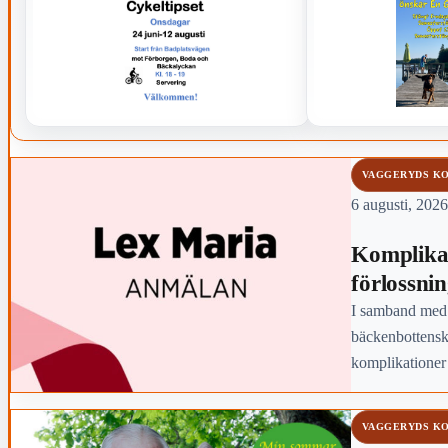
VAGGERYDS K
6 augusti, 2026
Komplikat
förlossni
I samband med 
bäckenbottensk
komplikationer
Jönköpings län 
VAGGERYDS K