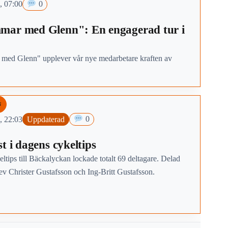
, 07:00
0
mar med Glenn": En engagerad tur i
med Glenn" upplever vår nye medarbetare kraften av
N
, 22:03
Uppdaterad
0
t i dagens cykeltips
tips till Bäckalyckan lockade totalt 69 deltagare. Delad
ev Christer Gustafsson och Ing-Britt Gustafsson.