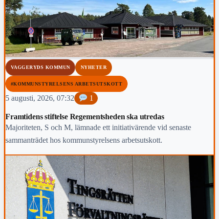
VAGGERYDS KOMMUN
NYHETER
#KOMMUNSTYRELSENS ARBETSUTSKOTT
5 augusti, 2026, 07:32
1
Framtidens stiftelse Regementsheden ska utredas
Majoriteten, S och M, lämnade ett initiativärende vid senaste
sammanträdet hos kommunstyrelsens arbetsutskott.