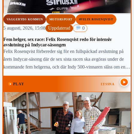
VAGGERYDS KOMMUN
MOTORSPORT
#FELIX ROSENQVIST
5 augusti, 2026, 15:08
Uppdaterad
0
Fem helger, sex race: Felix Rosenqvist redo för intensiv
avslutning på Indycar-säsongen
Felix Rosenqvist förbereder sig för en fullspäckad avslutning på
årets Indycar-säsong där de sex sista racen ska avgöras under de
kommande fem helgerna, och där Indy 500-vinnaren slåss om en
topp-fem-placering i den slutliga mästerskapstabellen.
PLAY
LYSSNA