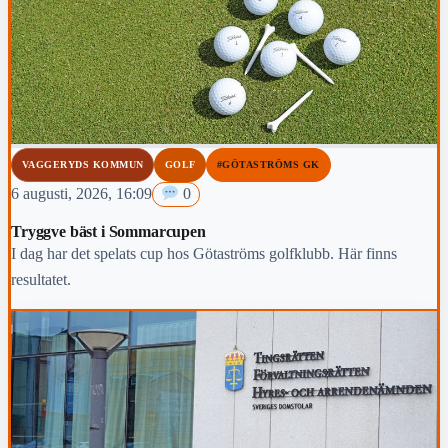
VAGGERYDS KOMMUN
GOLF
#GÖTASTRÖMS GK
6 augusti, 2026, 16:09
0
Tryggve bäst i Sommarcupen
I dag har det spelats cup hos Götaströms golfklubb. Här finns
resultatet.