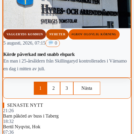
VAGGERYDS KOMMUN
NYHETER
#GROV OLOVLIG KÖRNING
5 augusti, 2026, 07:15
0
Körde påverkad med snabb elspark
En man i 25-årsåldern från Skillingaryd kontrollerades i Värnamo
en dag i mitten av juli.
1
2
3
Nästa
SENASTE NYTT
21:26
Barn påkörd av buss i Taberg
18:32
Bertil Nyqvist, Hok
07:36