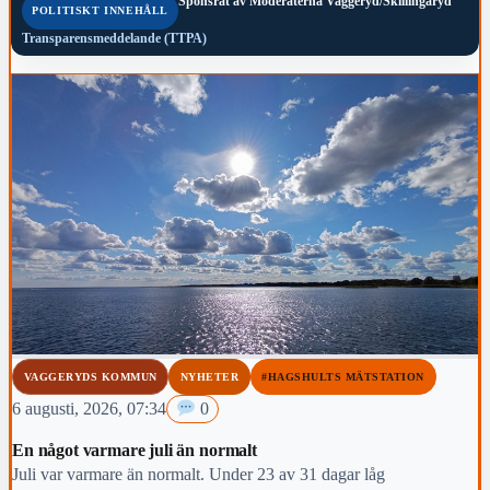
Sponsrat av
Moderaterna Vaggeryd/Skillingaryd
POLITISKT INNEHÅLL
Transparensmeddelande (TTPA)
VAGGERYDS KOMMUN
NYHETER
#HAGSHULTS MÄTSTATION
6 augusti, 2026, 07:34
0
En något varmare juli än normalt
Juli var varmare än normalt. Under 23 av 31 dagar låg