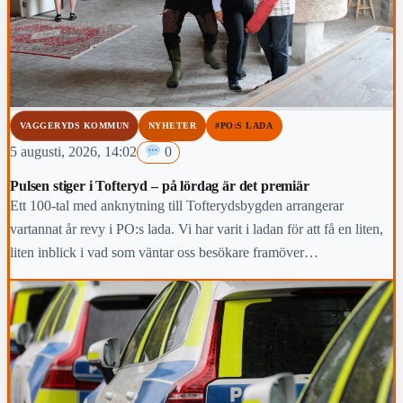
VAGGERYDS KOMMUN
NYHETER
#PO:S LADA
5 augusti, 2026, 14:02
0
Pulsen stiger i Tofteryd – på lördag är det premiär
Ett 100-tal med anknytning till Tofterydsbygden arrangerar
vartannat år revy i PO:s lada. Vi har varit i ladan för att få en liten,
liten inblick i vad som väntar oss besökare framöver…