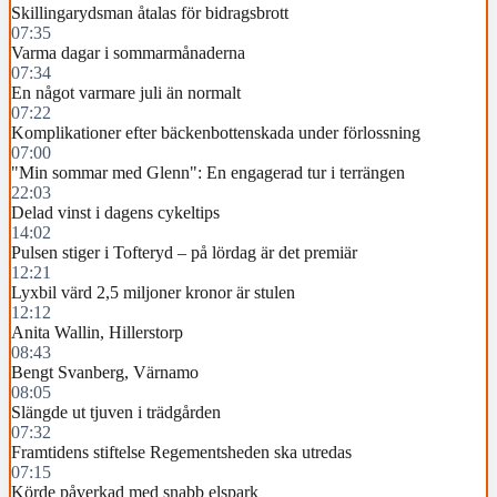
Skillingarydsman åtalas för bidragsbrott
07:35
Varma dagar i sommarmånaderna
07:34
En något varmare juli än normalt
07:22
Komplikationer efter bäckenbottenskada under förlossning
07:00
"Min sommar med Glenn": En engagerad tur i terrängen
22:03
Delad vinst i dagens cykeltips
14:02
Pulsen stiger i Tofteryd – på lördag är det premiär
12:21
Lyxbil värd 2,5 miljoner kronor är stulen
12:12
Anita Wallin, Hillerstorp
08:43
Bengt Svanberg, Värnamo
08:05
Slängde ut tjuven i trädgården
07:32
Framtidens stiftelse Regementsheden ska utredas
07:15
Körde påverkad med snabb elspark