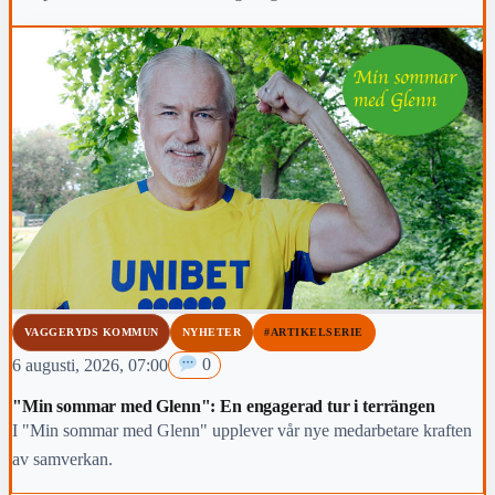
Region Jönköpings län anmäler händelsen för prövning enligt lex
Maria.
VAGGERYDS KOMMUN
NYHETER
#ARTIKELSERIE
6 augusti, 2026, 07:00
0
"Min sommar med Glenn": En engagerad tur i terrängen
I "Min sommar med Glenn" upplever vår nye medarbetare kraften
av samverkan.