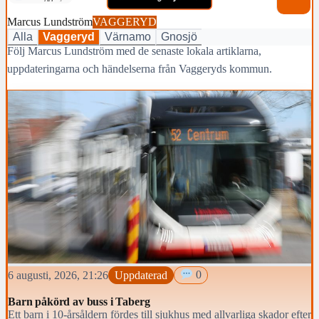
Marcus Lundström
VAGGERYD
Alla
Vaggeryd
Värnamo
Gnosjö
Följ Marcus Lundström med de senaste lokala artiklarna,
uppdateringarna och händelserna från Vaggeryds kommun.
6 augusti, 2026, 21:26
Uppdaterad
0
Barn påkörd av buss i Taberg
Ett barn i 10-årsåldern fördes till sjukhus med allvarliga skador efter