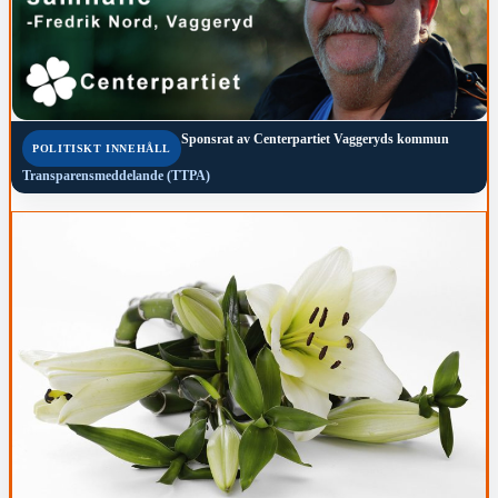
Sponsrat av
Centerpartiet Vaggeryds kommun
POLITISKT INNEHÅLL
Transparensmeddelande (TTPA)