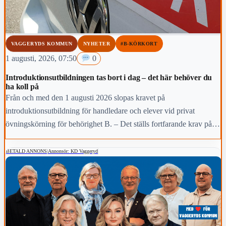
VAGGERYDS KOMMUN
NYHETER
#B-KÖRKORT
1 augusti, 2026, 07:50
0
Introduktionsutbildningen tas bort i dag – det här behöver du
ha koll på
Från och med den 1 augusti 2026 slopas kravet på
introduktionsutbildning för handledare och elever vid privat
övningskörning för behörighet B. – Det ställs fortfarande krav på
både handledare och elev. Den som ska handleda behöver skicka in
en ansökan till Transportstyrelsen och uppfylla kraven för att bli
BETALD ANNONS
|
Annonsör: KD Vaggeryd
godkänd som handledare.