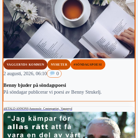
VAGGERYDS KOMMUN
NYHETER
#SÖNDAGSPOESI
2 augusti, 2026, 06:10
0
Benny bjuder på söndagspoesi
På söndagar publicerar vi poesi av Benny Strukelj.
BETALD ANNONS
|
Annonsör: Centerpartiet, Vaggeryd