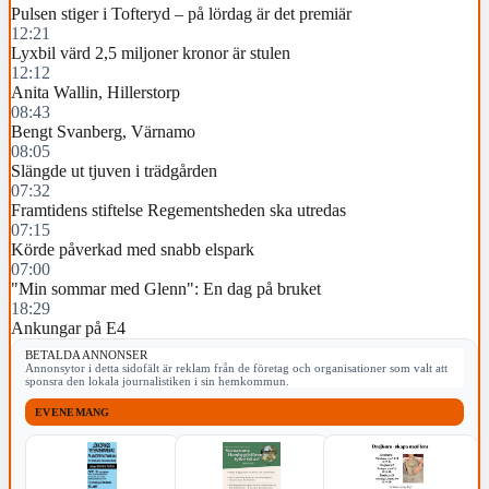
Pulsen stiger i Tofteryd – på lördag är det premiär
12:21
Lyxbil värd 2,5 miljoner kronor är stulen
12:12
Anita Wallin, Hillerstorp
08:43
Bengt Svanberg, Värnamo
08:05
Slängde ut tjuven i trädgården
07:32
Framtidens stiftelse Regementsheden ska utredas
07:15
Körde påverkad med snabb elspark
07:00
"Min sommar med Glenn": En dag på bruket
18:29
Ankungar på E4
BETALDA ANNONSER
Annonsytor i detta sidofält är reklam från de företag och organisationer som valt att
sponsra den lokala journalistiken i sin hemkommun.
EVENEMANG