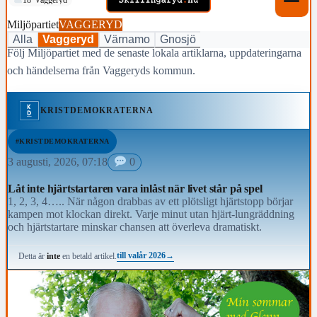
Miljöpartiet
VAGGERYD
Alla
Vaggeryd
Värnamo
Gnosjö
Följ Miljöpartiet med de senaste lokala artiklarna, uppdateringarna
och händelserna från Vaggeryds kommun.
KRISTDEMOKRATERNA
#KRISTDEMOKRATERNA
3 augusti, 2026, 07:18
0
Låt inte hjärtstartaren vara inlåst när livet står på spel
1, 2, 3, 4….. När någon drabbas av ett plötsligt hjärtstopp börjar
kampen mot klockan direkt. Varje minut utan hjärt-lungräddning
och hjärtstartare minskar chansen att överleva dramatiskt.
till valår 2026
→
Detta är
inte
en betald artikel.