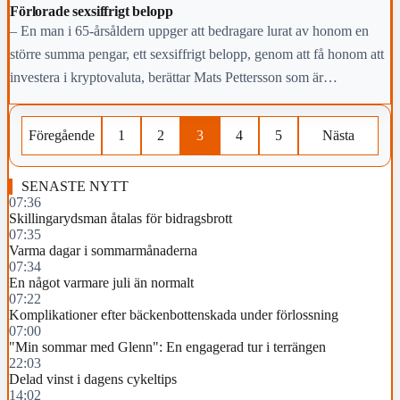
Förlorade sexsiffrigt belopp
– En man i 65-årsåldern uppger att bedragare lurat av honom en
större summa pengar, ett sexsiffrigt belopp, genom att få honom att
investera i kryptovaluta, berättar Mats Pettersson som är
presstalesman vid polisen.
Föregående
1
2
3
4
5
Nästa
SENASTE NYTT
07:36
Skillingarydsman åtalas för bidragsbrott
07:35
Varma dagar i sommarmånaderna
07:34
En något varmare juli än normalt
07:22
Komplikationer efter bäckenbottenskada under förlossning
07:00
"Min sommar med Glenn": En engagerad tur i terrängen
22:03
Delad vinst i dagens cykeltips
14:02