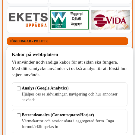
FÖRENINGAR - POLITIK
POLITISKT INNEHÅLL
POLITISKT INNEHÅLL
POLITISKT INNEHÅLL
Kakor på webbplatsen
Vi använder nödvändiga kakor för att sidan ska fungera.
Med ditt samtycke använder vi också analys för att förstå hur
Transparensmeddelande
(TTPA)
sajten används.
Transparensmeddelande
Transparensmeddelande
(TTPA)
(TTPA)
Analys (Google Analytics)
POLITISKT INNEHÅLL
POLITISKT INNEHÅLL
Hjälper oss se sidvisningar, navigering och hur annonser
används.
Beteendeanalys (Contentsquare/Hotjar)
Transparensmeddelande
Transparensmeddelande
(TTPA)
(TTPA)
Värmekartor och sessionsdata i aggregerad form. Inga
formulärfält spelas in.
FÖRENINGAR - IDROTT