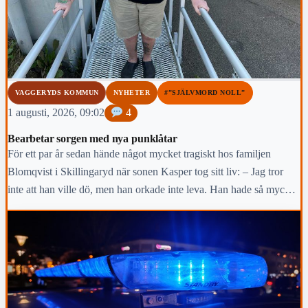
VAGGERYDS KOMMUN
NYHETER
#”SJÄLVMORD NOLL”
1 augusti, 2026, 09:02
4
Bearbetar sorgen med nya punklåtar
För ett par år sedan hände något mycket tragiskt hos familjen
Blomqvist i Skillingaryd när sonen Kasper tog sitt liv: – Jag tror
inte att han ville dö, men han orkade inte leva. Han hade så mycket
värk efter en trafikolycka, säger pappa Peter.