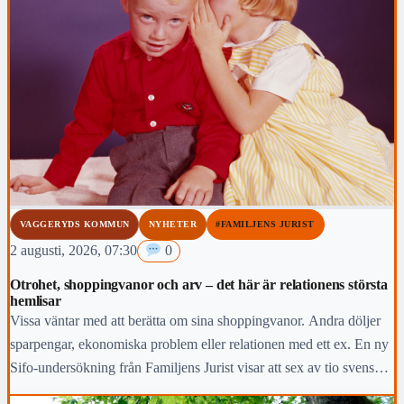
VAGGERYDS KOMMUN
NYHETER
#FAMILJENS JURIST
2 augusti, 2026, 07:30
0
Otrohet, shoppingvanor och arv – det här är relationens största
hemlisar
Vissa väntar med att berätta om sina shoppingvanor. Andra döljer
sparpengar, ekonomiska problem eller relationen med ett ex. En ny
Sifo-undersökning från Familjens Jurist visar att sex av tio svenskar
(61 procent) någon gång har haft en hemlighet för sin partner.