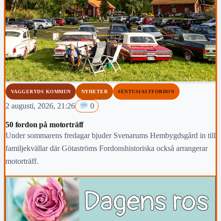
VAGGERYDS KOMMUN
NYHETER
#ENTUSIASTFORDON
2 augusti, 2026, 21:26
0
50 fordon på motorträff
Under sommarens fredagar bjuder Svenarums Hembygdsgård in till
familjekvällar där Götaströms Fordonshistoriska också arrangerar
motorträff.