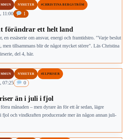
OMMUN
NYHETER
#CHRISTINA BERGSTRÖM
, 11:00
1
t förändrar ett helt land
, en essäserie om ansvar, energi och framtidstro. "Varje beslut
t, men tillsammans blir de något mycket större". Läs Christina
rserie, del 4, här.
OMMUN
NYHETER
#ELPRISER
, 07:25
0
ser än i juli i fjol
 förra månaden – men dyrare än för ett år sedan, lägre
i fjol och vindkraften producerade mer än någon annan juli-