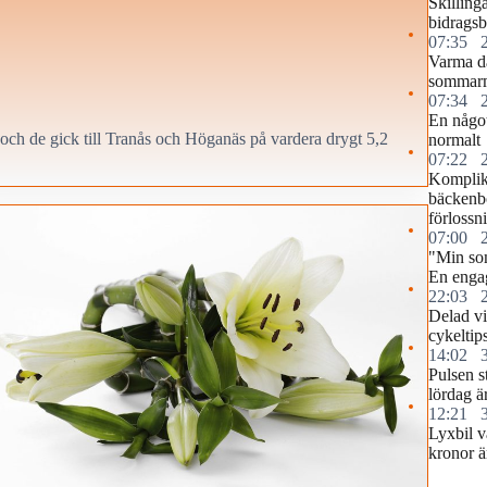
Skilling
bidragsb
07:35
Varma d
sommar
07:34
En något
och de gick till Tranås och Höganäs på vardera drygt 5,2
normalt
07:22
Komplika
bäckenb
förlossn
07:00
"Min so
En engag
22:03
Delad vi
cykeltip
14:02
Pulsen s
lördag ä
12:21
Lyxbil v
kronor ä