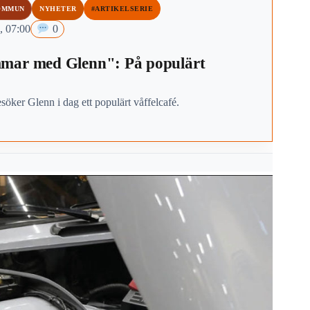
OMMUN
NYHETER
#ARTIKELSERIE
, 07:00
0
mar med Glenn": På populärt
esöker Glenn i dag ett populärt våffelcafé.