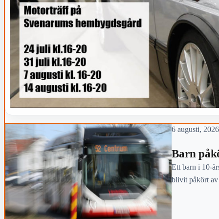
6 augusti, 2026
Barn påkö
Ett barn i 10-år
blivit påkört a