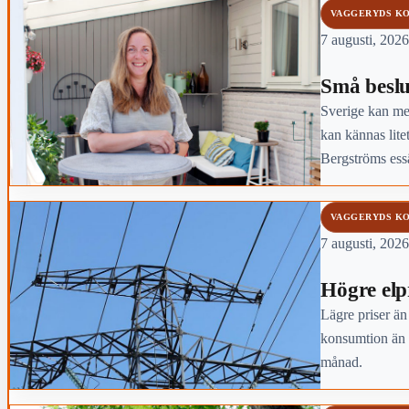
VAGGERYDS K
7 augusti, 2026
Små beslu
Sverige kan mer
kan kännas lite
Bergströms essä
VAGGERYDS K
7 augusti, 2026
Högre elpri
Lägre priser än
konsumtion än 
månad.