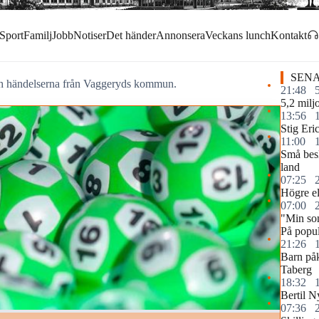
Sport
Familj
Jobb
Notiser
Det händer
Annonsera
Veckans lunch
Kontakt
SENA
och händelserna från Vaggeryds kommun.
21:48
5,2 miljo
13:56
Stig Eri
11:00
Små besl
land
07:25
Högre elp
07:00
"Min so
På popul
21:26
Barn påk
Taberg
18:32
Bertil N
07:36