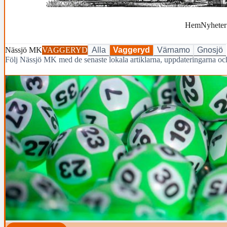
Hem
Nyheter
Nässjö MK
VAGGERYD
Alla
Vaggeryd
Värnamo
Gnosjö
Följ Nässjö MK med de senaste lokala artiklarna, uppdateringarna 