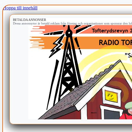
Hoppa till innehåll
BETALDA ANNONSER
Dessa annonsytor är betald reklam från företag och organisationer som sponsrar den lok