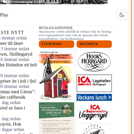
Play
BETALDA ANNONSER
Annonsytor i detta sidofält är reklam från de företag
STE NYTT
och organisationer som valt att sponsra den lokala
5 timmar sedan
journalistiken i sin hemkommun.
ner till länet
EVENEMANG
MAT/DRYCK
13 timmar sedan
cson, Skillingaryd
16 timmar sedan
ut förändrar ett helt
20 timmar sedan
riser än i juli i fjol
20 timmar sedan
mmar med Glenn":
ärt cafébesök
1 dag sedan
örd av buss i
1 dag sedan
yqvist, Hok
2 dagar sedan