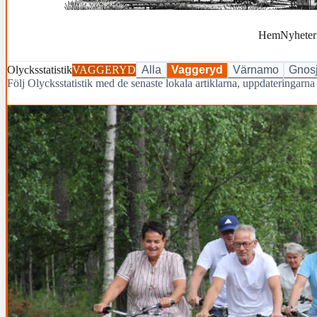
Hem
Nyheter
Olycksstatistik
VAGGERYD
Alla
Vaggeryd
Värnamo
Gnos
Följ Olycksstatistik med de senaste lokala artiklarna, uppdateringa