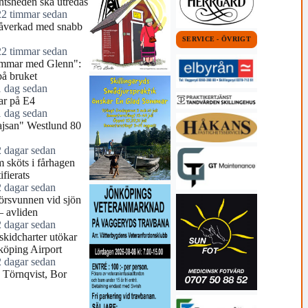
tsheden ska utredas
22 timmar sedan
åverkad med snabb
SERVICE - ÖVRIGT
22 timmar sedan
mmar med Glenn":
å bruket
1 dag sedan
r på E4
1 dag sedan
jsan" Westlund 80
2 dagar sedan
 sköts i fårhagen
ifierats
2 dagar sedan
örsvunnen vid sjön
– avliden
2 dagar sedan
skidcharter utökar
köping Airport
2 dagar sedan
e Törnqvist, Bor