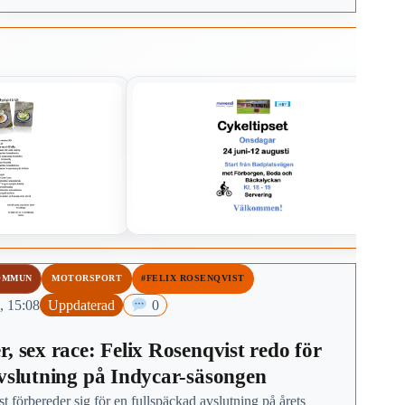
3–16 år.
OMMUN
MOTORSPORT
#FELIX ROSENQVIST
, 15:08
Uppdaterad
0
, sex race: Felix Rosenqvist redo för
avslutning på Indycar-säsongen
t förbereder sig för en fullspäckad avslutning på årets