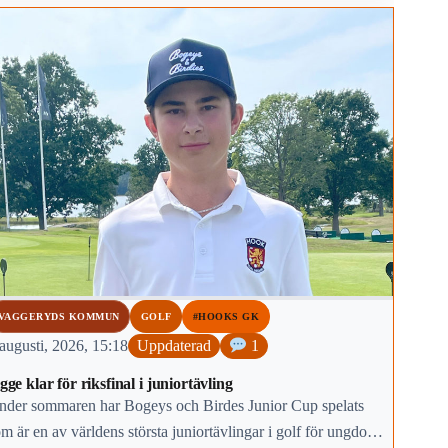
VAGGERYDS KOMMUN
GOLF
#HOOKS GK
augusti, 2026, 15:18
Uppdaterad
1
gge klar för riksfinal i juniortävling
nder sommaren har Bogeys och Birdes Junior Cup spelats
m är en av världens största juniortävlingar i golf för ungdomar