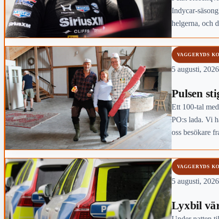
Indycar-säsong
helgerna, och 
slutliga mäster
VAGGERYDS K
5 augusti, 2026
Pulsen sti
Ett 100-tal med
PO:s lada. Vi ha
oss besökare 
VAGGERYDS K
5 augusti, 2026
Lyxbil vä
Under natten ti