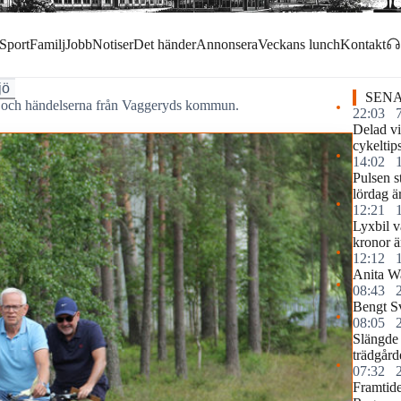
Sport
Familj
Jobb
Notiser
Det händer
Annonsera
Veckans lunch
Kontakt
jö
SENA
rna och händelserna från Vaggeryds kommun.
22:03
Delad vi
cykeltip
14:02
Pulsen s
lördag ä
12:21
Lyxbil v
kronor ä
12:12
Anita Wa
08:43
Bengt S
08:05
Slängde 
trädgård
07:32
Framtide