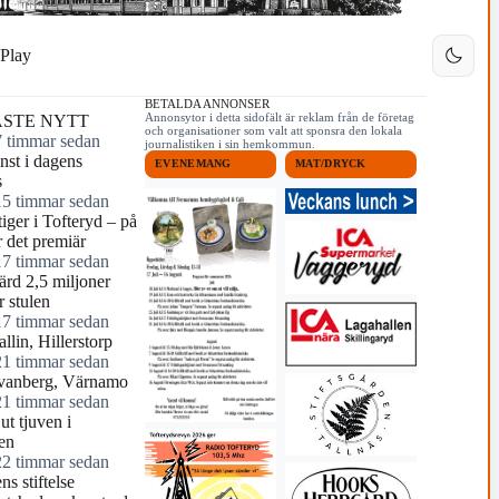
Play
BETALDA ANNONSER
Annonsytor i detta sidofält är reklam från de företag
STE NYTT
och organisationer som valt att sponsra den lokala
7 timmar sedan
journalistiken i sin hemkommun.
nst i dagens
EVENEMANG
MAT/DRYCK
s
15 timmar sedan
tiger i Tofteryd – på
r det premiär
17 timmar sedan
ärd 2,5 miljoner
r stulen
17 timmar sedan
llin, Hillerstorp
21 timmar sedan
vanberg, Värnamo
21 timmar sedan
ut tjuven i
en
22 timmar sedan
ns stiftelse