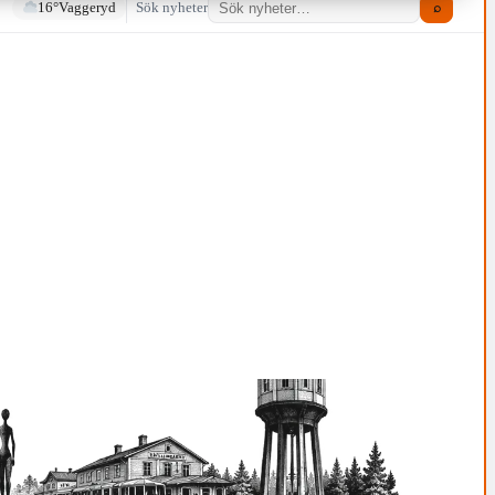
16°
Vaggeryd
Sök nyheter
⌕