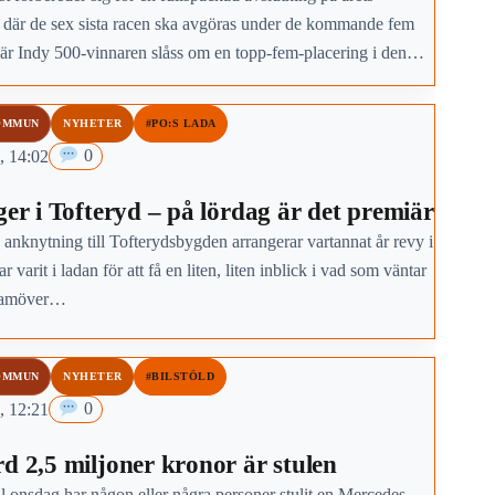
 där de sex sista racen ska avgöras under de kommande fem
där Indy 500-vinnaren slåss om en topp-fem-placering i den
skapstabellen.
OMMUN
NYHETER
#PO:S LADA
, 14:02
0
ger i Tofteryd – på lördag är det premiär
 anknytning till Tofterydsbygden arrangerar vartannat år revy i
r varit i ladan för att få en liten, liten inblick i vad som väntar
framöver…
OMMUN
NYHETER
#BILSTÖLD
, 12:21
0
rd 2,5 miljoner kronor är stulen
ll onsdag har någon eller några personer stulit en Mercedes