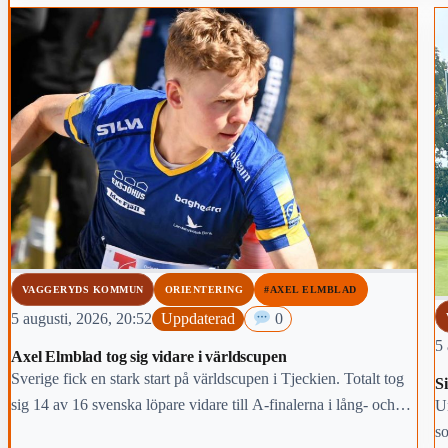
VAGGERYDS KOMMUN
ORIENTERING
#AXEL ELMBLAD
5 augusti, 2026, 20:52
Uppdaterad
0
5 
Axel Elmblad tog sig vidare i världscupen
Sverige fick en stark start på världscupen i Tjeckien. Totalt tog
Si
sig 14 av 16 svenska löpare vidare till A-finalerna i lång- och
U
medeldistans. En av dem var Axel Elmblad från Bredaryd.
so