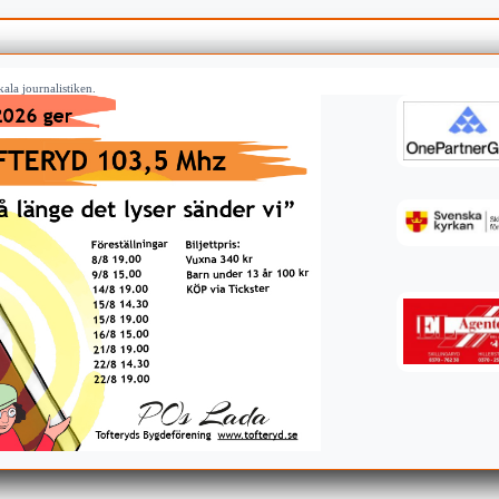
ala journalistiken.