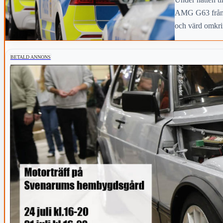
AMG G63 från e
och värd omkri
BETALD ANNONS