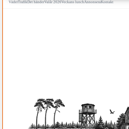
Väder
Trafik
Det händer
Valår 2026
Veckans lunch
Annonsera
Kontakt