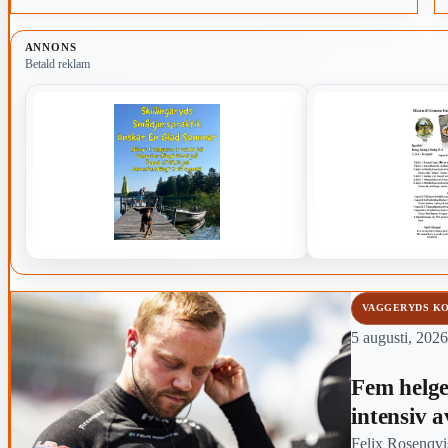
1
ANNONS
Betald reklam
VAGGERYDS K
5 augusti, 2026
Fem helger
intensiv 
Felix Rosenqvis