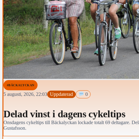
#BÄCKALYCKAN
5 augusti, 2026, 22:03
Uppdaterad
0
Delad vinst i dagens cykeltips
Onsdagens cykeltips till Bäckalyckan lockade totalt 69 deltagare. Del
Gustafsson.