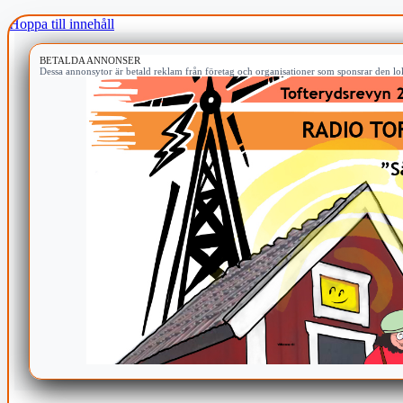
Hoppa till innehåll
BETALDA ANNONSER
Dessa annonsytor är betald reklam från företag och organisationer som sponsrar den lok