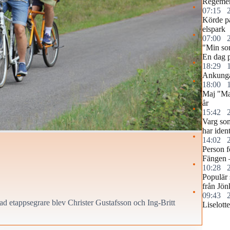
Regemen
07:15
Körde p
elspark
07:00
"Min so
En dag p
18:29
Ankunga
18:00
Maj "Ma
år
15:42
Varg som
har ident
14:02
Person f
Fängen 
10:28
Populär 
från Jön
09:43
ad etappsegrare blev Christer Gustafsson och Ing-Britt
Liselott