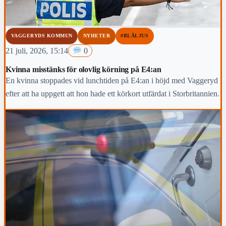
VAGGERYDS KOMMUN
NYHETER
#BLÅLJUS
21 juli, 2026, 15:14
0
Kvinna misstänks för olovlig körning på E4:an
En kvinna stoppades vid lunchtiden på E4:an i höjd med Vaggeryd
efter att ha uppgett att hon hade ett körkort utfärdat i Storbritannien.