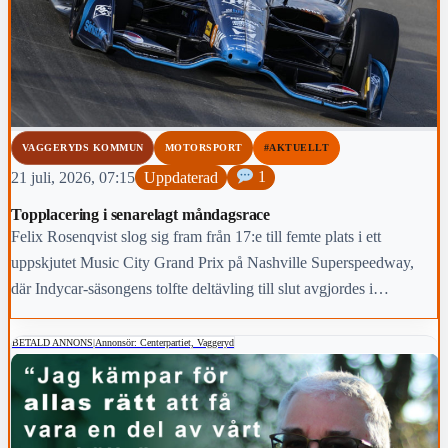
VAGGERYDS KOMMUN
MOTORSPORT
#AKTUELLT
21 juli, 2026, 07:15
Uppdaterad
1
Topplacering i senarelagt måndagsrace
Felix Rosenqvist slog sig fram från 17:e till femte plats i ett
uppskjutet Music City Grand Prix på Nashville Superspeedway,
där Indycar-säsongens tolfte deltävling till slut avgjordes i
tryckande hetta ett dygn senare än planerat.
BETALD ANNONS
|
Annonsör: Centerpartiet, Vaggeryd