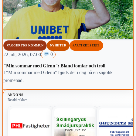
VAGGERYDS KOMMUN
NYHETER
#ARTIKELSERIE
22 juli, 2026, 07:00
0
"Min sommar med Glenn": Bland tomtar och troll
I "Min sommar med Glenn" bjuds det i dag på en sagolik
promenad.
ANNONS
Betald reklam