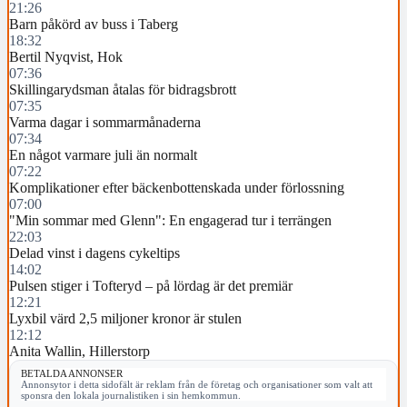
21:26
Barn påkörd av buss i Taberg
18:32
Bertil Nyqvist, Hok
07:36
Skillingarydsman åtalas för bidragsbrott
07:35
Varma dagar i sommarmånaderna
07:34
En något varmare juli än normalt
07:22
Komplikationer efter bäckenbottenskada under förlossning
07:00
"Min sommar med Glenn": En engagerad tur i terrängen
22:03
Delad vinst i dagens cykeltips
14:02
Pulsen stiger i Tofteryd – på lördag är det premiär
12:21
Lyxbil värd 2,5 miljoner kronor är stulen
12:12
Anita Wallin, Hillerstorp
BETALDA ANNONSER
Annonsytor i detta sidofält är reklam från de företag och organisationer som valt att
sponsra den lokala journalistiken i sin hemkommun.