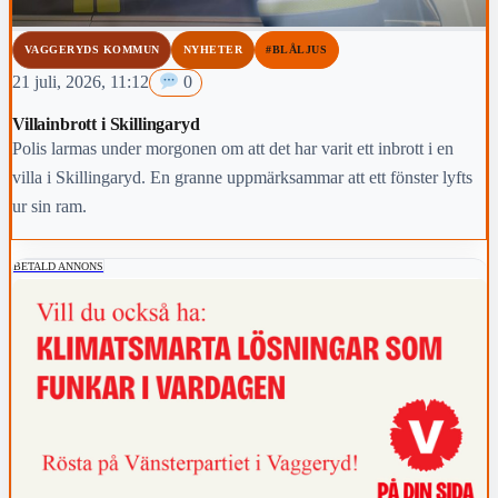
VAGGERYDS KOMMUN
NYHETER
#BLÅLJUS
21 juli, 2026, 11:12
0
Villainbrott i Skillingaryd
Polis larmas under morgonen om att det har varit ett inbrott i en
villa i Skillingaryd. En granne uppmärksammar att ett fönster lyfts
ur sin ram.
BETALD ANNONS