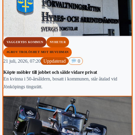
VAGGERYDS KOMMUN
NYHETER
#GROV TROLÖSHET MOT HUVUDMAN
21 juli, 2026, 07:20
Uppdaterad
0
Köpte möbler till jobbet och sålde vidare privat
En kvinna i 50-årsåldern, bosatt i kommunen, står åtalad vid
Jönköpings tingsrätt.