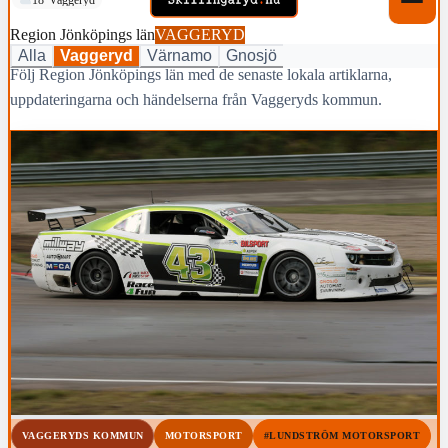
Region Jönköpings län
VAGGERYD
Alla
Vaggeryd
Värnamo
Gnosjö
Följ Region Jönköpings län med de senaste lokala artiklarna,
uppdateringarna och händelserna från Vaggeryds kommun.
VAGGERYDS KOMMUN
MOTORSPORT
#LUNDSTRÖM MOTORSPORT