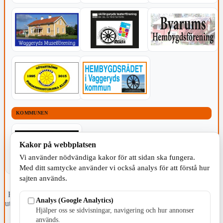
KOMMUNEN
Kakor på webbplatsen
Vi använder nödvändiga kakor för att sidan ska fungera.
Med ditt samtycke använder vi också analys för att förstå hur
sajten används.
Fristående webbtidningsföretag grundat 1991 som sedan 2002 ger
Analys (Google Analytics)
ut tidningen Skillingaryd.nu och 2010 lanserades Värnamo.nu. Från
Hjälper oss se sidvisningar, navigering och hur annonser
april 2026 omfattar Skillingaryd.nu tre kommuner: Gnosjö,
används.
Värnamo och Vaggeryds kommun.