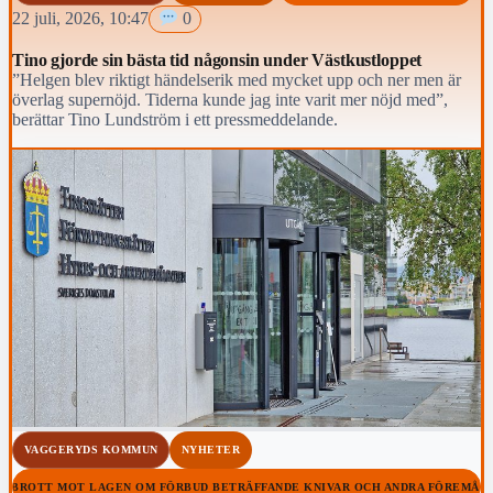
22 juli, 2026, 10:47
0
Tino gjorde sin bästa tid någonsin under Västkustloppet
”Helgen blev riktigt händelserik med mycket upp och ner men är
överlag supernöjd. Tiderna kunde jag inte varit mer nöjd med”,
berättar Tino Lundström i ett pressmeddelande.
VAGGERYDS KOMMUN
NYHETER
#BROTT MOT LAGEN OM FÖRBUD BETRÄFFANDE KNIVAR OCH ANDRA FÖREMÅL