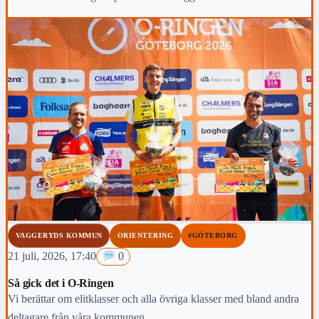
lyckades Hans Gustafsson med 70 slag.
VAGGERYDS KOMMUN
ORIENTERING
#GÖTEBORG
21 juli, 2026, 17:40
0
Så gick det i O-Ringen
Vi berättar om elitklasser och alla övriga klasser med bland andra
deltagare från våra kommunen.