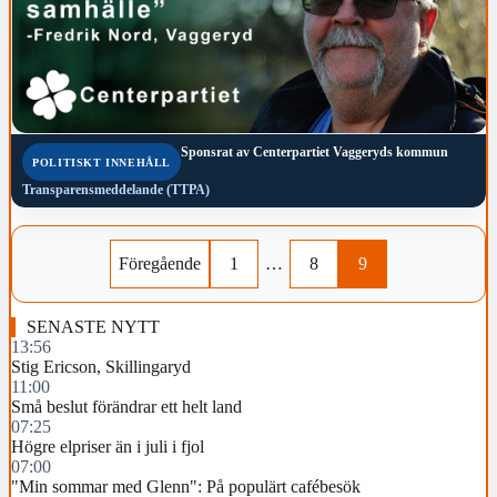
Sponsrat av
Centerpartiet Vaggeryds kommun
POLITISKT INNEHÅLL
Transparensmeddelande (TTPA)
Föregående
1
…
8
9
SENASTE NYTT
13:56
Stig Ericson, Skillingaryd
11:00
Små beslut förändrar ett helt land
07:25
Högre elpriser än i juli i fjol
07:00
"Min sommar med Glenn": På populärt cafébesök