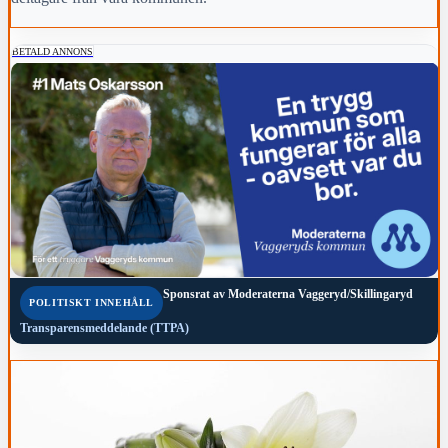
BETALD ANNONS
Sponsrat av
Moderaterna Vaggeryd/Skillingaryd
POLITISKT INNEHÅLL
Transparensmeddelande (TTPA)