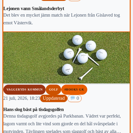
Lejonen vann Smålandsderbyt
Det blev en mycket jämn match när Lejonen från Gislaved tog
emot Västervik.
VAGGERYDS KOMMUN
GOLF
#HOOKS GK
21 juli, 2026, 18:23
Uppdaterad
0
Hans slog bäst på tisdagsgolfen
Denna tisdagsgolf avgjordes på Parkbanan. Vädret var perfekt,
lagom varmt och lite vind som gjorde en del hål svårspelade i
motvinden. Tävlingen spelades som slaggolf och bäst av alla