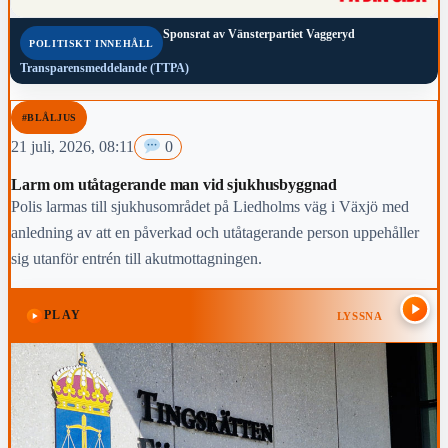
Sponsrat av
Vänsterpartiet Vaggeryd
POLITISKT INNEHÅLL
Transparensmeddelande (TTPA)
#BLÅLJUS
21 juli, 2026, 08:11
0
Larm om utåtagerande man vid sjukhusbyggnad
Polis larmas till sjukhusområdet på Liedholms väg i Växjö med
anledning av att en påverkad och utåtagerande person uppehåller
sig utanför entrén till akutmottagningen.
PLAY
LYSSNA