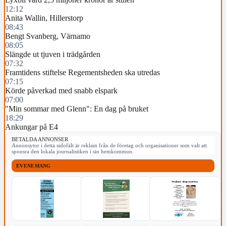
12:12
Anita Wallin, Hillerstorp
08:43
Bengt Svanberg, Värnamo
08:05
Slängde ut tjuven i trädgården
07:32
Framtidens stiftelse Regementsheden ska utredas
07:15
Körde påverkad med snabb elspark
07:00
"Min sommar med Glenn": En dag på bruket
18:29
Ankungar på E4
BETALDA ANNONSER
Annonsytor i detta sidofält är reklam från de företag och organisationer som valt att
sponsra den lokala journalistiken i sin hemkommun.
EVENEMANG