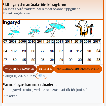
Skillingarydsman åtalas för bidragsbrott
En man i 50-årsåldern har lämnat osanna uppgifter till
Försäkringskassan.
VAGGERYDS KOMMUN
NYHETER
#SKILLINGARYDS RENINGSVERK
6 augusti, 2026, 07:35
0
Varma dagar i sommarmånaderna
Skillingaryds reningsverk presenterar statistik för juni och
julivädret.