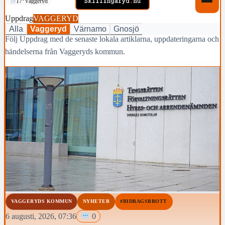
17°
Vaggeryd
Uppdrag
VAGGERYD
Alla
Vaggeryd
Värnamo
Gnosjö
Följ Uppdrag med de senaste lokala artiklarna, uppdateringarna och
händelserna från Vaggeryds kommun.
VAGGERYDS KOMMUN
NYHETER
#BIDRAGSBROTT
6 augusti, 2026, 07:36
0