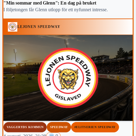
"Min sommar med Glenn": En dag på bruket
I följetongen får Glenn utlopp för ett nyfunnet intresse.
LEJONEN SPEEDWAY
VAGGERYDS KOMMUN
SPEEDWAY
#ELITSERIEN SPEEDWAY