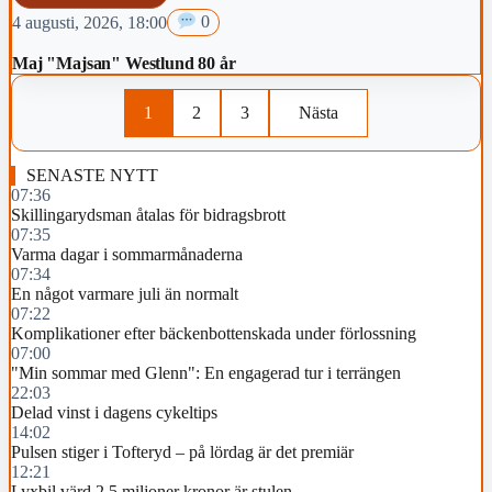
4 augusti, 2026, 18:00
0
Maj "Majsan" Westlund 80 år
1
2
3
Nästa
SENASTE NYTT
07:36
Skillingarydsman åtalas för bidragsbrott
07:35
Varma dagar i sommarmånaderna
07:34
En något varmare juli än normalt
07:22
Komplikationer efter bäckenbottenskada under förlossning
07:00
"Min sommar med Glenn": En engagerad tur i terrängen
22:03
Delad vinst i dagens cykeltips
14:02
Pulsen stiger i Tofteryd – på lördag är det premiär
12:21
Lyxbil värd 2,5 miljoner kronor är stulen