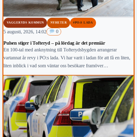
VAGGERYDS KOMMUN
NYHETER
#PO:S LADA
5 augusti, 2026, 14:02
0
Pulsen stiger i Tofteryd – på lördag är det premiär
Ett 100-tal med anknytning till Tofterydsbygden arrangerar
vartannat år revy i PO:s lada. Vi har varit i ladan för att få en liten,
liten inblick i vad som väntar oss besökare framöver…