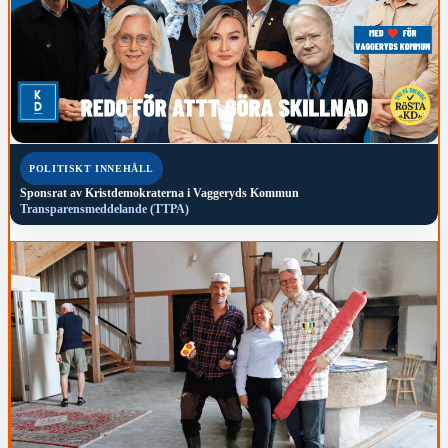
POLITISKT INNEHÅLL
Sponsrat av
Kristdemokraterna i Vaggeryds Kommun
Transparensmeddelande (TTPA)