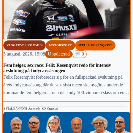
VAGGERYDS KOMMUN
MOTORSPORT
#FELIX ROSENQVIST
5 augusti, 2026, 15:08
Uppdaterad
0
Fem helger, sex race: Felix Rosenqvist redo för intensiv
avslutning på Indycar-säsongen
Felix Rosenqvist förbereder sig för en fullspäckad avslutning på
årets Indycar-säsong där de sex sista racen ska avgöras under de
kommande fem helgerna, och där Indy 500-vinnaren slåss om en
topp-fem-placering i den slutliga mästerskapstabellen.
BETALD ANNONS
|
Annonsör: KD Vaggeryd