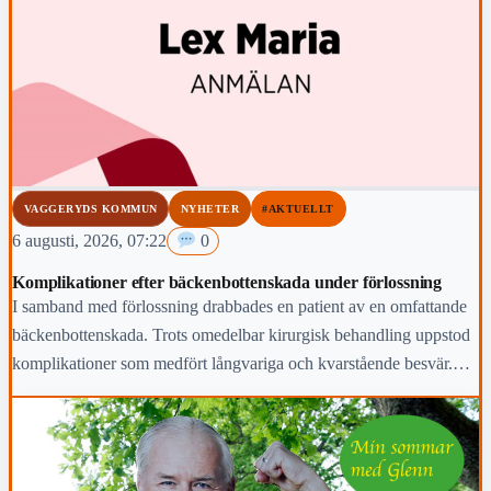
VAGGERYDS KOMMUN
NYHETER
#AKTUELLT
6 augusti, 2026, 07:22
0
Komplikationer efter bäckenbottenskada under förlossning
I samband med förlossning drabbades en patient av en omfattande
bäckenbottenskada. Trots omedelbar kirurgisk behandling uppstod
komplikationer som medfört långvariga och kvarstående besvär.
Region Jönköpings län anmäler händelsen för prövning enligt lex
Maria.