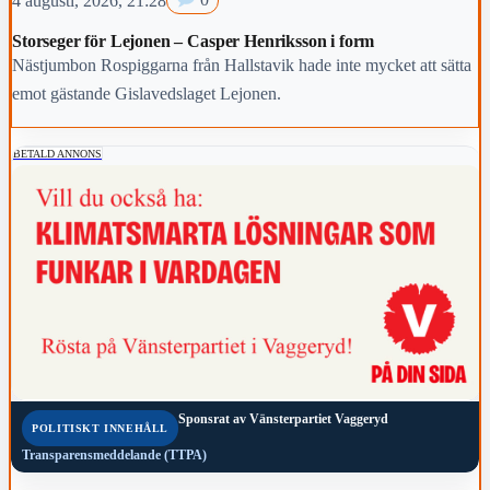
4 augusti, 2026, 21:28
0
Storseger för Lejonen – Casper Henriksson i form
Nästjumbon Rospiggarna från Hallstavik hade inte mycket att sätta
emot gästande Gislavedslaget Lejonen.
BETALD ANNONS
Sponsrat av
Vänsterpartiet Vaggeryd
POLITISKT INNEHÅLL
Transparensmeddelande (TTPA)