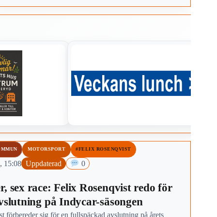
3–16 år.
OMMUN
MOTORSPORT
#FELIX ROSENQVIST
, 15:08
Uppdaterad
0
, sex race: Felix Rosenqvist redo för
avslutning på Indycar-säsongen
t förbereder sig för en fullspäckad avslutning på årets