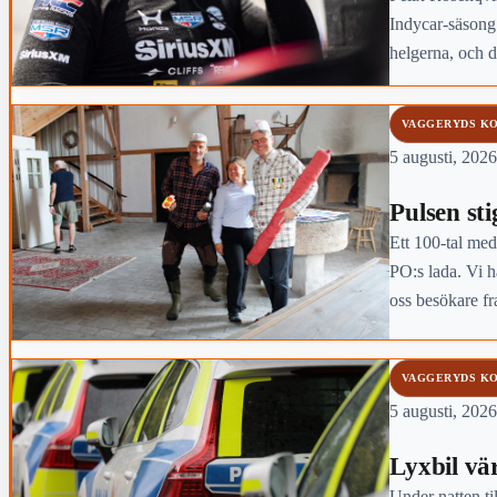
Indycar-säsong
helgerna, och 
slutliga mäster
VAGGERYDS K
5 augusti, 2026
Pulsen sti
Ett 100-tal med
PO:s lada. Vi ha
oss besökare 
VAGGERYDS K
5 augusti, 2026
Lyxbil vä
Under natten ti