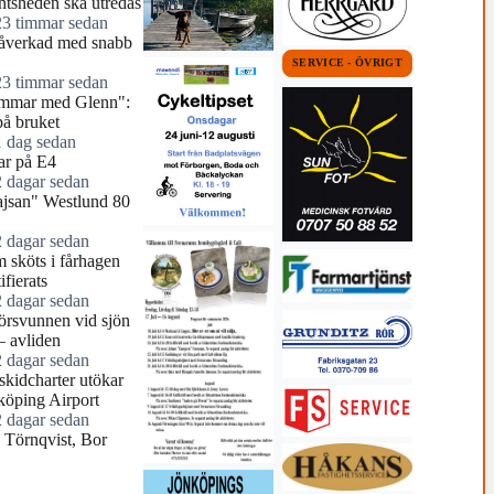
tsheden ska utredas
23 timmar sedan
åverkad med snabb
SERVICE - ÖVRIGT
23 timmar sedan
mmar med Glenn":
å bruket
1 dag sedan
r på E4
2 dagar sedan
jsan" Westlund 80
2 dagar sedan
 sköts i fårhagen
ifierats
2 dagar sedan
örsvunnen vid sjön
– avliden
2 dagar sedan
skidcharter utökar
köping Airport
2 dagar sedan
e Törnqvist, Bor