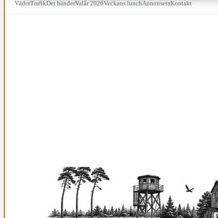
Väder
Trafik
Det händer
Valår 2026
Veckans lunch
Annonsera
Kontakt