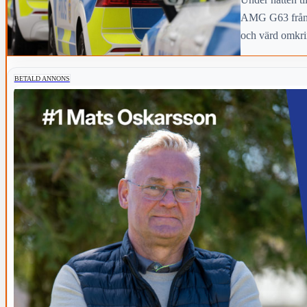
AMG G63 från e
och värd omkri
BETALD ANNONS