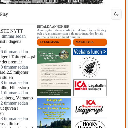
Play
BETALDA ANNONSER
Annonsytor i detta sidofält är reklam från de företag
STE NYTT
och organisationer som valt att sponsra den lokala
8 timmar sedan
journalistiken i sin hemkommun.
nst i dagens
EVENEMANG
MAT/DRYCK
s
16 timmar sedan
tiger i Tofteryd – på
r det premiär
18 timmar sedan
ärd 2,5 miljoner
r stulen
18 timmar sedan
llin, Hillerstorp
21 timmar sedan
vanberg, Värnamo
22 timmar sedan
ut tjuven i
en
23 timmar sedan
ns stiftelse