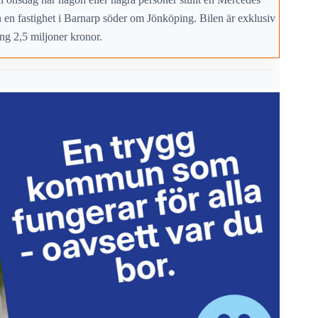
n fastighet i Barnarp söder om Jönköping. Bilen är exklusiv
ng 2,5 miljoner kronor.