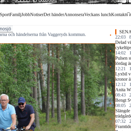
Sport
Familj
Jobb
Notiser
Det händer
Annonsera
Veckans lunch
Kontakt
nosjö
SENA
garna och händelserna från Vaggeryds kommun.
22:03
Delad vi
cykeltip
14:02
Pulsen s
lördag ä
12:21
Lyxbil v
kronor ä
12:12
Anita Wa
08:43
Bengt S
08:05
Slängde 
trädgård
07:32
Framtide