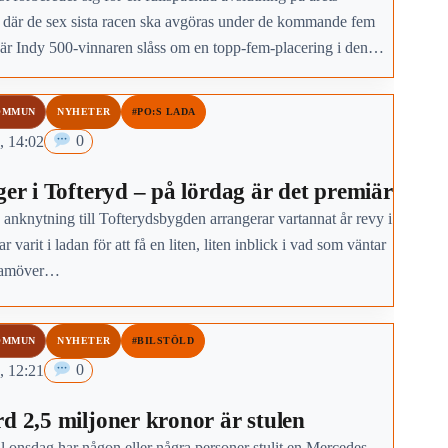
 där de sex sista racen ska avgöras under de kommande fem
där Indy 500-vinnaren slåss om en topp-fem-placering i den
skapstabellen.
OMMUN
NYHETER
#PO:S LADA
, 14:02
0
ger i Tofteryd – på lördag är det premiär
 anknytning till Tofterydsbygden arrangerar vartannat år revy i
r varit i ladan för att få en liten, liten inblick i vad som väntar
framöver…
OMMUN
NYHETER
#BILSTÖLD
, 12:21
0
rd 2,5 miljoner kronor är stulen
ll onsdag har någon eller några personer stulit en Mercedes