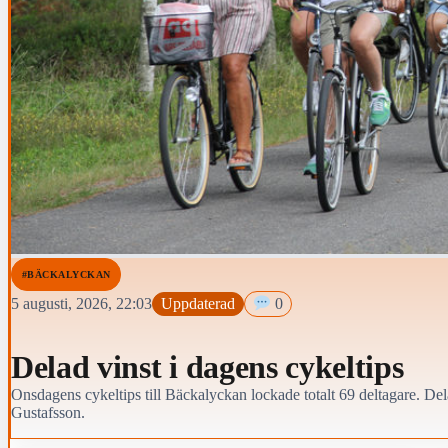
#BÄCKALYCKAN
5 augusti, 2026, 22:03
Uppdaterad
0
Delad vinst i dagens cykeltips
Onsdagens cykeltips till Bäckalyckan lockade totalt 69 deltagare. Del
Gustafsson.