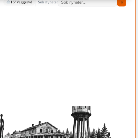
16°
Vaggeryd
Sök nyheter
⌕