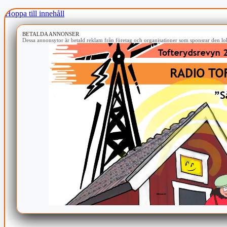
Hoppa till innehåll
BETALDA ANNONSER
Dessa annonsytor är betald reklam från företag och organisationer som sponsrar den lok