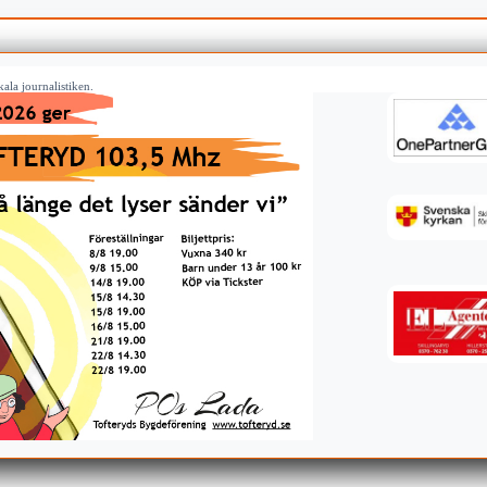
ala journalistiken.