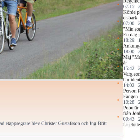
Regemen
07:15
Körde p
elspark
07:00
"Min so
En dag p
18:29
Ankunga
18:00
Maj "Ma
år
15:42
Varg som
har ident
14:02
Person f
Fängen 
10:28
Populär 
från Jön
09:43
ad etappsegrare blev Christer Gustafsson och Ing-Britt
Liselott