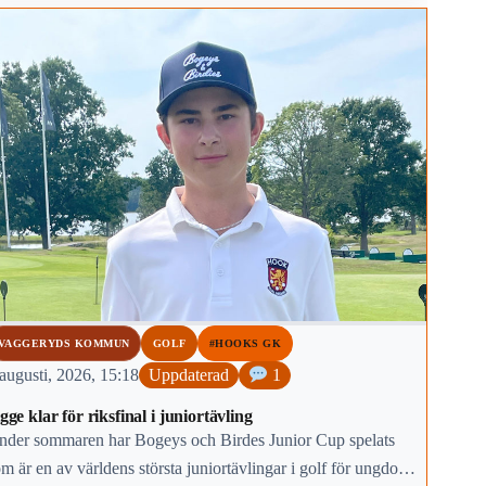
VAGGERYDS KOMMUN
GOLF
#HOOKS GK
augusti, 2026, 15:18
Uppdaterad
1
gge klar för riksfinal i juniortävling
nder sommaren har Bogeys och Birdes Junior Cup spelats
m är en av världens största juniortävlingar i golf för ungdomar