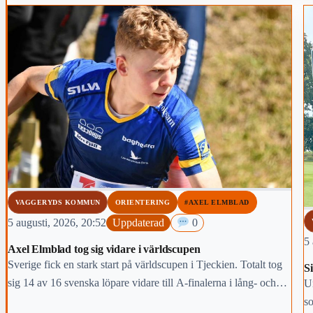
VAGGERYDS KOMMUN
ORIENTERING
#AXEL ELMBLAD
5 augusti, 2026, 20:52
Uppdaterad
0
5 
Axel Elmblad tog sig vidare i världscupen
Sverige fick en stark start på världscupen i Tjeckien. Totalt tog
Si
sig 14 av 16 svenska löpare vidare till A-finalerna i lång- och
U
medeldistans. En av dem var Axel Elmblad från Bredaryd.
so