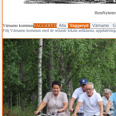
Hem
Nyheter
Värnamo kommun
VAGGERYD
Alla
Vaggeryd
Värnamo
G
Följ Värnamo kommun med de senaste lokala artiklarna, uppdaterin