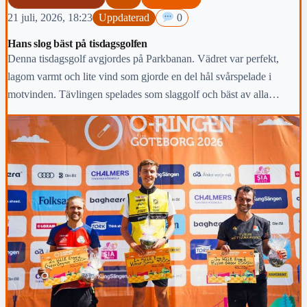
21 juli, 2026, 18:23
Uppdaterad
0
Hans slog bäst på tisdagsgolfen
Denna tisdagsgolf avgjordes på Parkbanan. Vädret var perfekt,
lagom varmt och lite vind som gjorde en del hål svårspelade i
motvinden. Tävlingen spelades som slaggolf och bäst av alla
lyckades Hans Gustafsson med 70 slag.