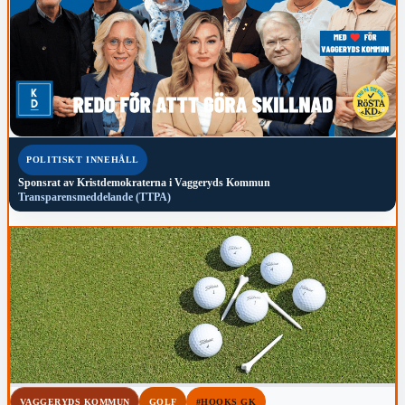
POLITISKT INNEHÅLL
Sponsrat av
Kristdemokraterna i Vaggeryds Kommun
Transparensmeddelande (TTPA)
VAGGERYDS KOMMUN
GOLF
#HOOKS GK