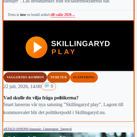
familjer". Läs debattartikel från socialdemokraterna här.
till valår 2026
→
Detta är
inte
en betald artikel.
VAGGERYDS KOMMUN
NYHETER
#LANSERING
22 juli, 2026, 14:00
0
Vad skulle du vilja fråga politikerna?
Snart lanseras vår nya satsning ”Skillingaryd play”. Lagom till
kommunvalet blir det politikerpodd i Skillingaryd.nu.
BETALD ANNONS
|
Annonsör: Centerpartiet, Vaggeryd