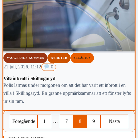
VAGGERYDS KOMMUN
NYHETER
#BLÅLJUS
21 juli, 2026, 11:12
0
Villainbrott i Skillingaryd
Polis larmas under morgonen om att det har varit ett inbrott i en
villa i Skillingaryd. En granne uppmärksammar att ett fönster lyfts
ur sin ram.
Föregående
1
…
7
8
9
Nästa