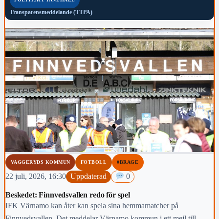
Transparensmeddelande (TTPA)
VAGGERYDS KOMMUN
FOTBOLL
#BRAGE
22 juli, 2026, 16:30
Uppdaterad
0
Beskedet: Finnvedsvallen redo för spel
IFK Värnamo kan åter kan spela sina hemmamatcher på
Finnvedsvallen. Det meddelar Värnamo kommun i ett mejl till