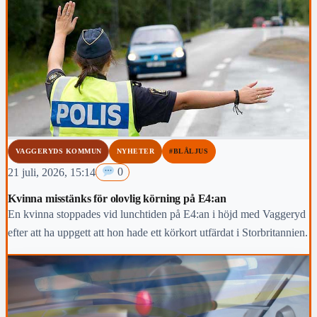
VAGGERYDS KOMMUN
NYHETER
#BLÅLJUS
21 juli, 2026, 15:14
0
Kvinna misstänks för olovlig körning på E4:an
En kvinna stoppades vid lunchtiden på E4:an i höjd med Vaggeryd
efter att ha uppgett att hon hade ett körkort utfärdat i Storbritannien.