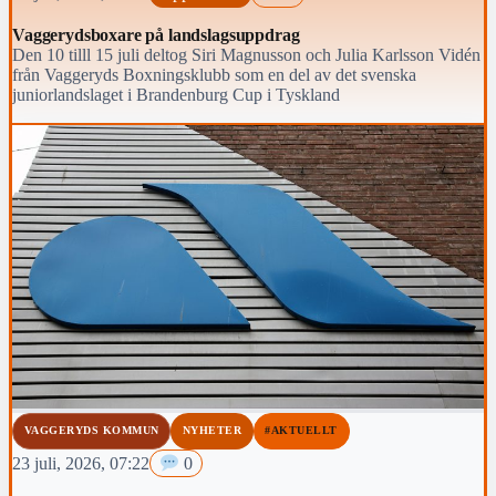
Vaggerydsboxare på landslagsuppdrag
Den 10 tilll 15 juli deltog Siri Magnusson och Julia Karlsson Vidén
från Vaggeryds Boxningsklubb som en del av det svenska
juniorlandslaget i Brandenburg Cup i Tyskland
VAGGERYDS KOMMUN
NYHETER
#AKTUELLT
23 juli, 2026, 07:22
0