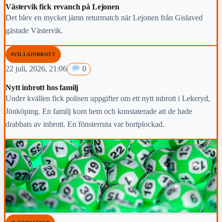
Västervik fick revanch på Lejonen
Det blev en mycket jämn returmatch när Lejonen från Gislaved
gästade Västervik.
#VILLAINBROTT
22 juli, 2026, 21:06
0
Nytt inbrott hos familj
Under kvällen fick polisen uppgifter om ett nytt inbrott i Lekeryd,
Jönköping. En familj kom hem och konstaterade att de hade
drabbats av inbrott. En fönsterruta var bortplockad.