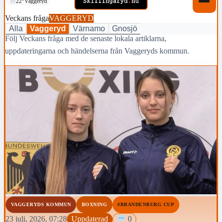
22°
Vaggeryd
Veckans fråga
VAGGERYD
Alla
Vaggeryd
Värnamo
Gnosjö
Följ Veckans fråga med de senaste lokala artiklarna,
uppdateringarna och händelserna från Vaggeryds kommun.
VAGGERYDS KOMMUN
BOXNING
#BRANDENBURG CUP
23 juli, 2026, 07:28
Uppdaterad
0