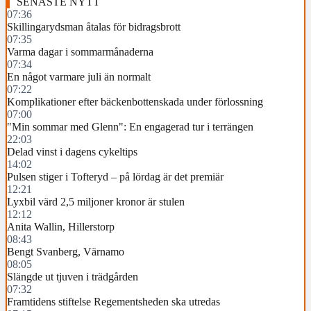
SENASTE NYTT
07:36
Skillingarydsman åtalas för bidragsbrott
07:35
Varma dagar i sommarmånaderna
07:34
En något varmare juli än normalt
07:22
Komplikationer efter bäckenbottenskada under förlossning
07:00
"Min sommar med Glenn": En engagerad tur i terrängen
22:03
Delad vinst i dagens cykeltips
14:02
Pulsen stiger i Tofteryd – på lördag är det premiär
12:21
Lyxbil värd 2,5 miljoner kronor är stulen
12:12
Anita Wallin, Hillerstorp
08:43
Bengt Svanberg, Värnamo
08:05
Slängde ut tjuven i trädgården
07:32
Framtidens stiftelse Regementsheden ska utredas