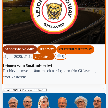
VAGGERYDS KOMMUN
SPEEDWAY
#ELITSERIEN SPEEDWAY
21 juli, 2026, 21:12
Uppdaterad
0
Lejonen vann Smålandsderbyt
Det blev en mycket jämn match när Lejonen från Gislaved tog
emot Västervik.
BETALD ANNONS
|
Annonsör: KD Vaggeryd