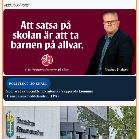
BETALD ANNONS
POLITISKT INNEHÅLL
Sponsrat av
Socialdemokraterna i Vaggeryds kommun
Transparensmeddelande (TTPA)