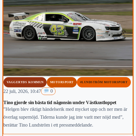
VAGGERYDS KOMMUN
MOTORSPORT
#LUNDSTRÖM MOTORSPORT
22 juli, 2026, 10:47
0
Tino gjorde sin bästa tid någonsin under Västkustloppet
”Helgen blev riktigt händelserik med mycket upp och ner men är
överlag supernöjd. Tiderna kunde jag inte varit mer nöjd med”,
berättar Tino Lundström i ett pressmeddelande.