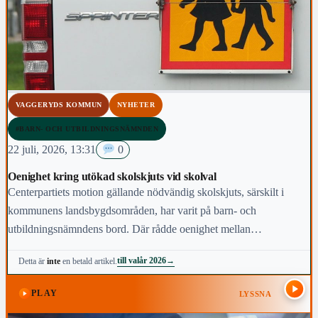
VAGGERYDS KOMMUN
NYHETER
#BARN- OCH UTBILDNINGSNÄMNDEN
22 juli, 2026, 13:31
0
Oenighet kring utökad skolskjuts vid skolval
Centerpartiets motion gällande nödvändig skolskjuts, särskilt i
kommunens landsbygdsområden, har varit på barn- och
utbildningsnämndens bord. Där rådde oenighet mellan
ledamöterna.
till valår 2026
→
Detta är
inte
en betald artikel.
PLAY
LYSSNA