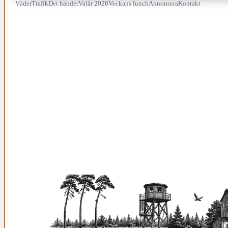
Väder
Trafik
Det händer
Valår 2026
Veckans lunch
Annonsera
Kontakt