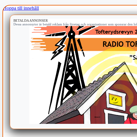
Hoppa till innehåll
BETALDA ANNONSER
Dessa annonsytor är betald reklam från företag och organisationer som sponsrar den lok