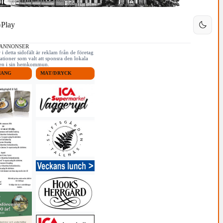
Play
 ANNONSER
i detta sidofält är reklam från de företag
ationer som valt att sponsra den lokala
iken i sin hemkommun.
MANG
MAT/DRYCK