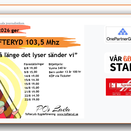
ala journalistiken.