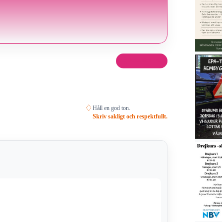
Dela det här
♢
Håll en god ton.
Skriv sakligt och respektfullt.