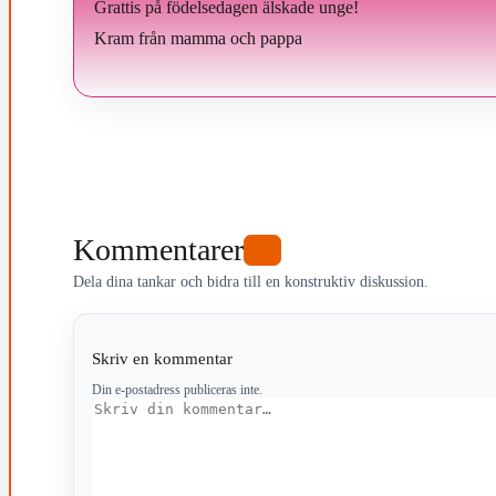
Grattis på födelsedagen älskade unge!
Kram från mamma och pappa
Kommentarer
0
Dela dina tankar och bidra till en konstruktiv diskussion.
Skriv en kommentar
Din e-postadress publiceras inte.
Kommentar