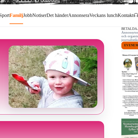
Sport
Familj
Jobb
Notiser
Det händer
Annonsera
Veckans lunch
Kontakt
BETALDA
Annonsytor 
och organis
journalist
EVENE