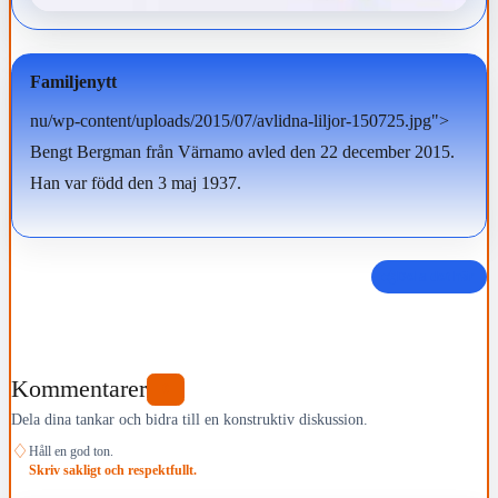
Familjenytt
nu/wp-content/uploads/2015/07/avlidna-liljor-150725.jpg">
Bengt Bergman från Värnamo avled den 22 december 2015.
Han var född den 3 maj 1937.
Dela det här
Kommentarer
0
Dela dina tankar och bidra till en konstruktiv diskussion.
♢
Håll en god ton.
Skriv sakligt och respektfullt.