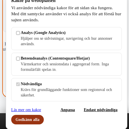
Kakor på webbplatsen
Vi använder nödvändiga kakor för att sidan ska fungera.
Med ditt samtycke använder vi också analys för att förstå hur
sajten används.
Analys (Google Analytics)
Hjälper oss se sidvisningar, navigering och hur annonser
används.
Fristående webbtidningsföretag grundat 1991 som sedan 2002 ger
ut tidningen Skillingaryd.nu och 2010 lanserades Värnamo.nu. Från
april 2026 omfattar Skillingaryd.nu tre kommuner: Gnosjö,
Beteendeanalys (Contentsquare/Hotjar)
Värnamo och Vaggeryds kommun.
Värmekartor och sessionsdata i aggregerad form. Inga
Kontakta oss
formulärfält spelas in.
E-post: redaktionen@skillingaryd.nu
Postadress: Gisslaköp 1, 568 92 Skillingaryd
Nödvändiga
Kakinställningar
Krävs för grundläggande funktioner som regionsval och
säkerhet.
Läs mer om kakor
Anpassa
Endast nödvändiga
Godkänn alla
Play
Nyheter
Sport
Familj
Meny