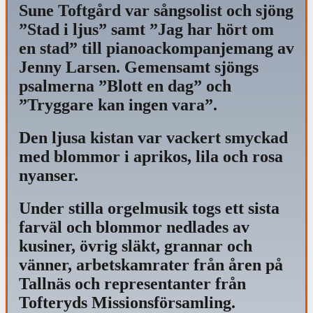
Sune Toftgård var sångsolist och sjöng
”Stad i ljus” samt ”Jag har hört om
en stad” till pianoackompanjemang av
Jenny Larsen. Gemensamt sjöngs
psalmerna ”Blott en dag” och
”Tryggare kan ingen vara”.
Den ljusa kistan var vackert smyckad
med blommor i aprikos, lila och rosa
nyanser.
Under stilla orgelmusik togs ett sista
farväl och blommor nedlades av
kusiner, övrig släkt, grannar och
vänner, arbetskamrater från åren på
Tallnäs och representanter från
Tofteryds Missionsförsamling.