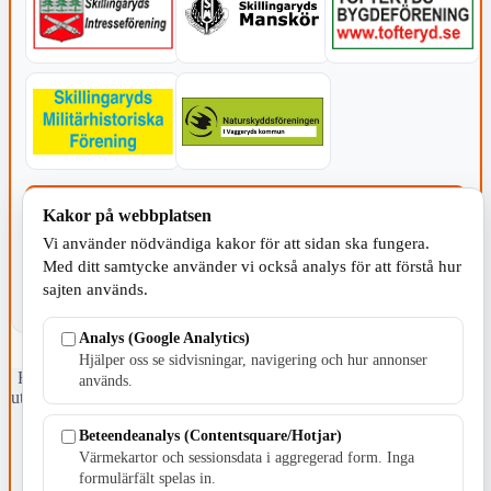
KOMMUNEN
Kakor på webbplatsen
Vi använder nödvändiga kakor för att sidan ska fungera.
Med ditt samtycke använder vi också analys för att förstå hur
sajten används.
Analys (Google Analytics)
Hjälper oss se sidvisningar, navigering och hur annonser
Fristående webbtidningsföretag grundat 1991 som sedan 2002 ger
används.
ut tidningen Skillingaryd.nu och 2010 lanserades Värnamo.nu. Från
april 2026 omfattar Skillingaryd.nu tre kommuner: Gnosjö,
Beteendeanalys (Contentsquare/Hotjar)
Värnamo och Vaggeryds kommun.
Värmekartor och sessionsdata i aggregerad form. Inga
Kontakta oss
formulärfält spelas in.