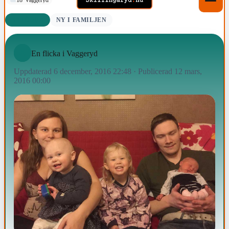
NYFÖDDA
NY I FAMILJEN
En flicka i Vaggeryd
Uppdaterad 6 december, 2016 22:48
·
Publicerad 12 mars,
2016 00:00