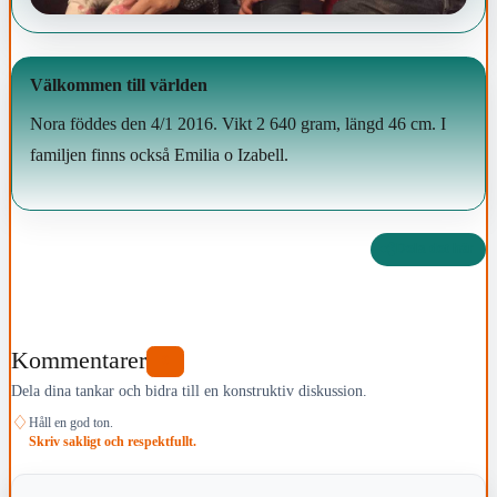
Välkommen till världen
Nora föddes den 4/1 2016. Vikt 2 640 gram, längd 46 cm. I
familjen finns också Emilia o Izabell.
Dela det här
Kommentarer
0
Dela dina tankar och bidra till en konstruktiv diskussion.
♢
Håll en god ton.
Skriv sakligt och respektfullt.