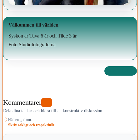
Välkommen till världen
Syskon är Tuva 6 år och Tilde 3 år.
Foto Studiofotograferna
Dela det här
Kommentarer
0
Dela dina tankar och bidra till en konstruktiv diskussion.
♢
Håll en god ton.
Skriv sakligt och respektfullt.