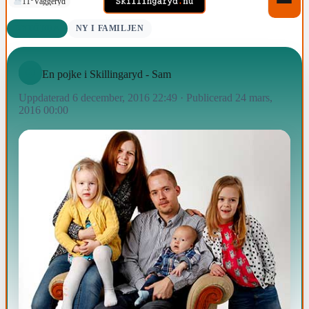
11°
Vaggeryd
NYFÖDDA
NY I FAMILJEN
En pojke i Skillingaryd - Sam
Uppdaterad 6 december, 2016 22:49
·
Publicerad 24 mars,
2016 00:00