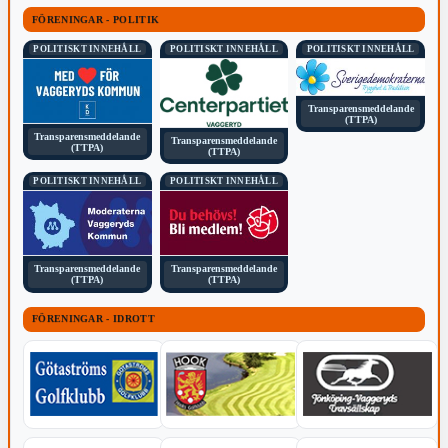
FÖRENINGAR - POLITIK
POLITISKT INNEHÅLL
POLITISKT INNEHÅLL
POLITISKT INNEHÅLL
Transparensmeddelande
(TTPA)
Transparensmeddelande
Transparensmeddelande
(TTPA)
(TTPA)
POLITISKT INNEHÅLL
POLITISKT INNEHÅLL
Transparensmeddelande
Transparensmeddelande
(TTPA)
(TTPA)
FÖRENINGAR - IDROTT