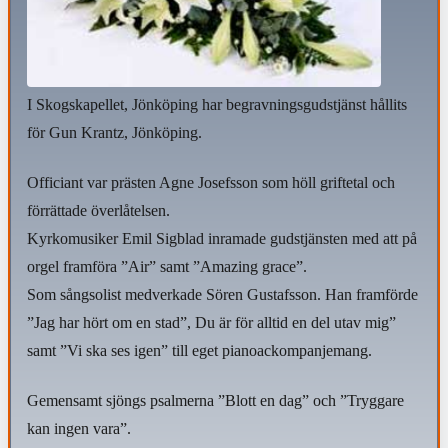
I Skogskapellet, Jönköping har begravningsgudstjänst hållits
för Gun Krantz, Jönköping.
Officiant var prästen Agne Josefsson som höll griftetal och
förrättade överlåtelsen.
Kyrkomusiker Emil Sigblad inramade gudstjänsten med att på
orgel framföra ”Air” samt ”Amazing grace”.
Som sångsolist medverkade Sören Gustafsson. Han framförde
”Jag har hört om en stad”, Du är för alltid en del utav mig”
samt ”Vi ska ses igen” till eget pianoackompanjemang.
Gemensamt sjöngs psalmerna ”Blott en dag” och ”Tryggare
kan ingen vara”.