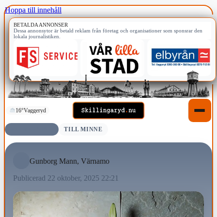
Hoppa till innehåll
BETALDA ANNONSER
Dessa annonsytor är betald reklam från företag och organisationer som sponsrar den
lokala journalistiken.
16°
Vaggeryd
BEGRAVNING
TILL MINNE
Gunborg Mann, Värnamo
Publicerad 22 oktober, 2025 22:21