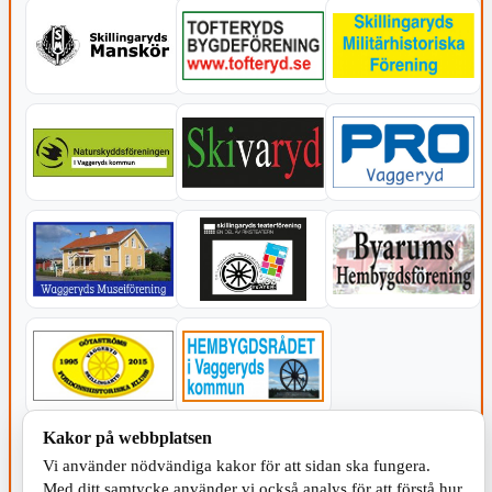
Kakor på webbplatsen
KOMMUNEN
Vi använder nödvändiga kakor för att sidan ska fungera.
Med ditt samtycke använder vi också analys för att förstå hur