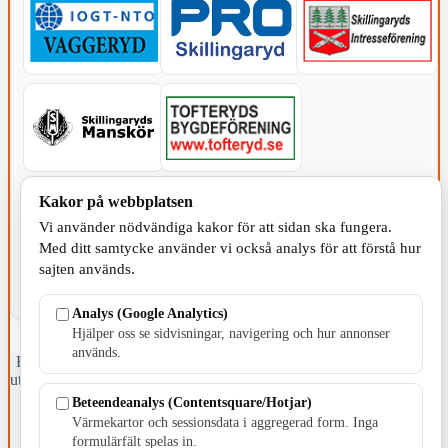
KOMMUNEN
Kakor på webbplatsen
Vi använder nödvändiga kakor för att sidan ska fungera.
Med ditt samtycke använder vi också analys för att förstå hur
sajten används.
Analys (Google Analytics)
Hjälper oss se sidvisningar, navigering och hur annonser
används.
Fristående webbtidningsföretag grundat 1991 som sedan 2002 ger
ut tidningen Skillingaryd.nu och 2010 lanserades Värnamo.nu. Från
april 2026 omfattar Skillingaryd.nu tre kommuner: Gnosjö,
Beteendeanalys (Contentsquare/Hotjar)
Värnamo och Vaggeryds kommun.
Värmekartor och sessionsdata i aggregerad form. Inga
formulärfält spelas in.