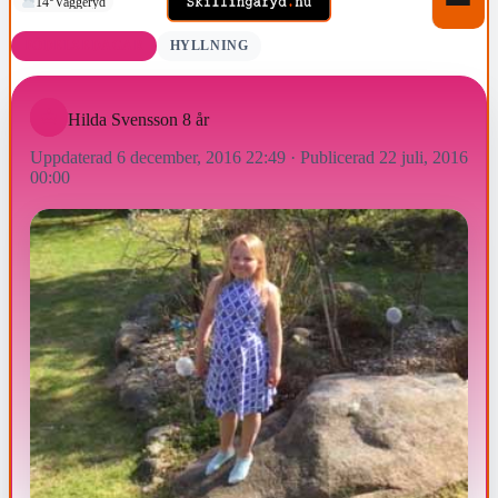
14°
Vaggeryd
FÖDELSEDAGAR
HYLLNING
Hilda Svensson 8 år
Uppdaterad 6 december, 2016 22:49
·
Publicerad 22 juli, 2016
00:00