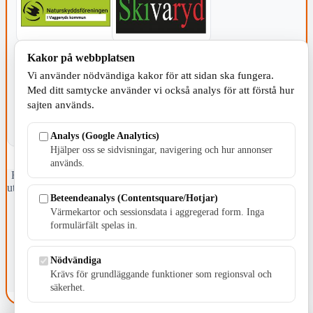
Kakor på webbplatsen
KOMMUNEN
Vi använder nödvändiga kakor för att sidan ska fungera.
Med ditt samtycke använder vi också analys för att förstå hur
sajten används.
Analys (Google Analytics)
Hjälper oss se sidvisningar, navigering och hur annonser
används.
Fristående webbtidningsföretag grundat 1991 som sedan 2002 ger
ut tidningen Skillingaryd.nu och 2010 lanserades Värnamo.nu. Från
Beteendeanalys (Contentsquare/Hotjar)
april 2026 omfattar Skillingaryd.nu tre kommuner: Gnosjö,
Värmekartor och sessionsdata i aggregerad form. Inga
Värnamo och Vaggeryds kommun.
formulärfält spelas in.
Kontakta oss
E-post: redaktionen@skillingaryd.nu
Nödvändiga
Postadress: Gisslaköp 1, 568 92 Skillingaryd
Krävs för grundläggande funktioner som regionsval och
Kakinställningar
säkerhet.